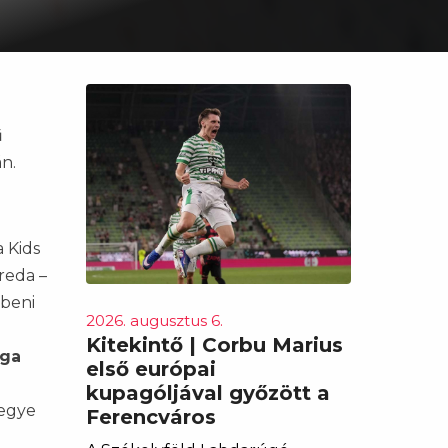
ű
n.
a Kids
reda –
ebeni
2026. augusztus 6.
Kitekintő | Corbu Marius
iga
első európai
kupagóljával győzött a
megye
Ferencváros