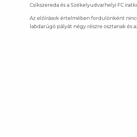
Csíkszereda és a Székelyudvarhelyi FC iratk
Az előírások értelmében fordulónként nincs 
labdarúgó pályát négy részre osztanak és a