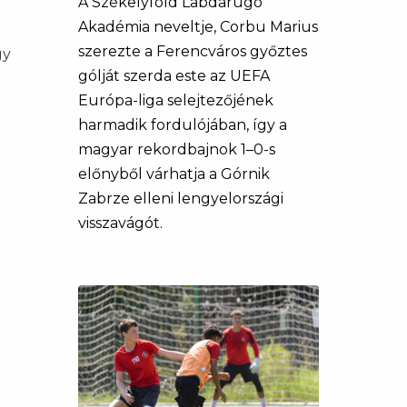
A Székelyföld Labdarúgó
Akadémia neveltje, Corbu Marius
szerezte a Ferencváros győztes
gy
gólját szerda este az UEFA
Európa-liga selejtezőjének
harmadik fordulójában, így a
magyar rekordbajnok 1–0-s
előnyből várhatja a Górnik
Zabrze elleni lengyelországi
visszavágót.