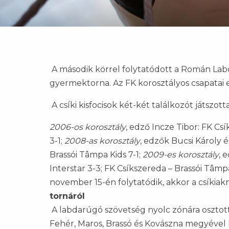
A második körrel folytatódott a Román Labd
gyermektorna. Az FK korosztályos csapatai
A csíki kisfocisok két-két találkozót játszo
2006-os korosztály
, edző Incze Tibor: FK Cs
3-1;
2008-as korosztály
, edzők Bucsi Károly é
Brassói Tâmpa Kids 7-1;
2009-es korosztály
, 
Interstar 3-3; FK Csíkszereda – Brassói Tâmp
november 15-én folytatódik, akkor a csíkia
tornáról
A labdarúgó szövetség nyolc zónára osztot
Fehér, Maros, Brassó és Kovászna megyével 