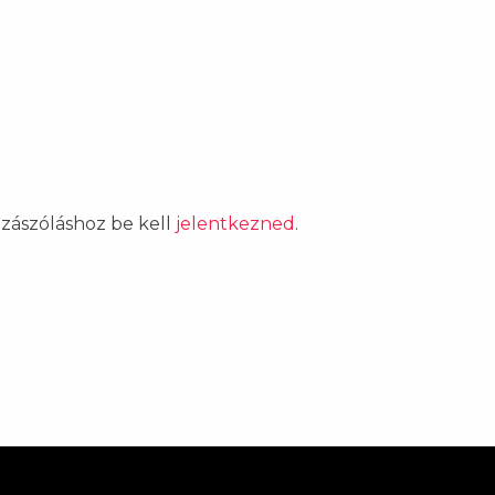
ozzászóláshoz be kell
jelentkezned
.