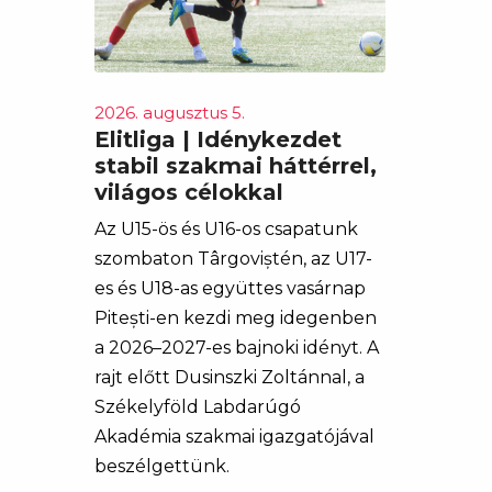
2026. augusztus 5.
Elitliga | Idénykezdet
stabil szakmai háttérrel,
világos célokkal
Az U15-ös és U16-os csapatunk
szombaton Târgoviștén, az U17-
es és U18-as együttes vasárnap
Pitești-en kezdi meg idegenben
a 2026–2027-es bajnoki idényt. A
rajt előtt Dusinszki Zoltánnal, a
Székelyföld Labdarúgó
Akadémia szakmai igazgatójával
beszélgettünk.