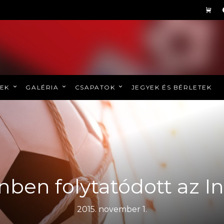
REK
GALÉRIA
CSAPATOK
JEGYEK ÉS BÉRLETEK
ben folytatódott az In
2015. november 1.