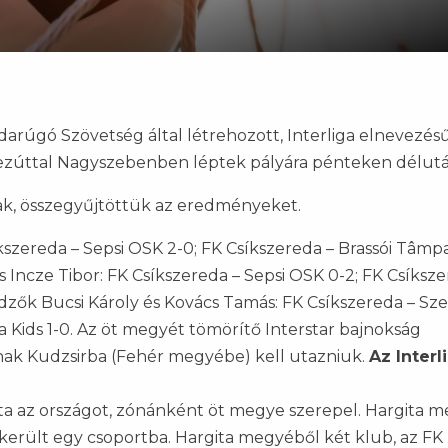
arúgó Szövetség által létrehozott, Interliga elnevezés
 ezúttal Nagyszebenben léptek pályára pénteken délutá
ttak, összegyűjtöttük az eredményeket.
íkszereda – Sepsi OSK 2-0; FK Csíkszereda – Brassói Tâmp
s Incze Tibor: FK Csíkszereda – Sepsi OSK 0-2; FK Csíksze
edzők Bucsi Károly és Kovács Tamás: FK Csíkszereda – Sz
a Kids 1-0. Az öt megyét tömörítő Interstar bajnokság
knak Kudzsirba (Fehér megyébe) kell utazniuk.
Az Interl
ta az országot, zónánként öt megye szerepel. Hargita 
került egy csoportba. Hargita megyéből két klub, az FK