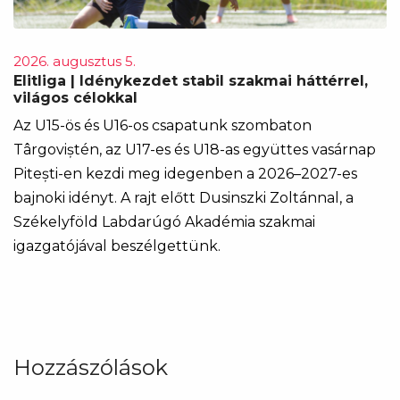
2026. augusztus 5.
Elitliga | Idénykezdet stabil szakmai háttérrel,
világos célokkal
Az U15-ös és U16-os csapatunk szombaton
Târgoviștén, az U17-es és U18-as együttes vasárnap
Pitești-en kezdi meg idegenben a 2026–2027-es
bajnoki idényt. A rajt előtt Dusinszki Zoltánnal, a
Székelyföld Labdarúgó Akadémia szakmai
igazgatójával beszélgettünk.
Hozzászólások