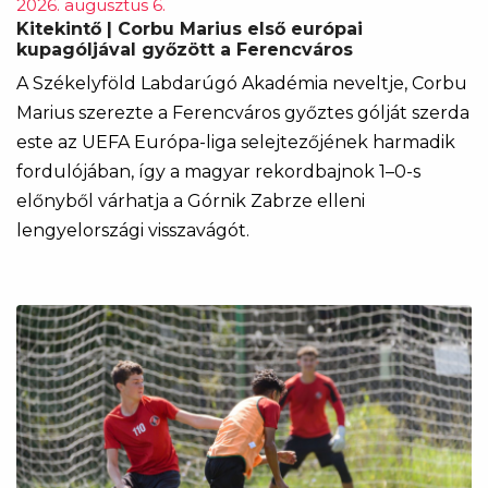
2026. augusztus 6.
Kitekintő | Corbu Marius első európai
kupagóljával győzött a Ferencváros
A Székelyföld Labdarúgó Akadémia neveltje, Corbu
Marius szerezte a Ferencváros győztes gólját szerda
este az UEFA Európa-liga selejtezőjének harmadik
fordulójában, így a magyar rekordbajnok 1–0-s
előnyből várhatja a Górnik Zabrze elleni
lengyelországi visszavágót.