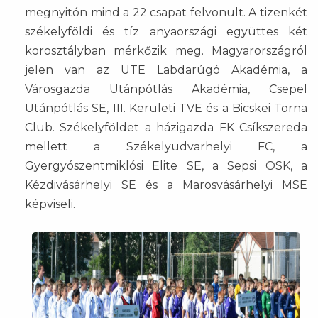
megnyitón mind a 22 csapat felvonult. A tizenkét
székelyföldi és tíz anyaországi együttes két
korosztályban mérkőzik meg. Magyarországról
jelen van az UTE Labdarúgó Akadémia, a
Városgazda Utánpótlás Akadémia, Csepel
Utánpótlás SE, III. Kerületi TVE és a Bicskei Torna
Club. Székelyföldet a házigazda FK Csíkszereda
mellett a Székelyudvarhelyi FC, a
Gyergyószentmiklósi Elite SE, a Sepsi OSK, a
Kézdivásárhelyi SE és a Marosvásárhelyi MSE
képviseli.