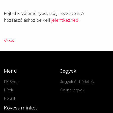
Fejtsd ki véleményed, szólj hozzá te is. A
hozzászóláshoz be kell
jelentkezned
.
Vissza
Menü
Jegyek
FK Shop
Jegyek és bérletek
Hírek
Online jegyek
Rólunk
Kövess minket