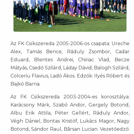
Az FK Csíkszereda 2005-2006-os csapata: Ureche
Alex, Tamás Bence, Ráduly Zsombor, Cadar
Eduard, Blentes Andrei, Chiriac Vlad, Becze
Mátyás, Csedő Szilárd, Láday Dávid, Balogh Szilárd,
Colceriu Flavius, Ladó Ákos. Edzők: Ilyés Róbert és
Bajkó Barna.
Az FK Csíkszereda 2003-2004-es korosztálya:
Karácsony Márk, Szabó Andor, Gergely Botond,
Albu Erik Attila, Péter Gellért, Ráduly Andor,
Végh Dániel, Bontas Kristóf, Lukács Magor, Nagy
Botond, Sándor Raul, Bârsan Lucian. Vezetőedző: