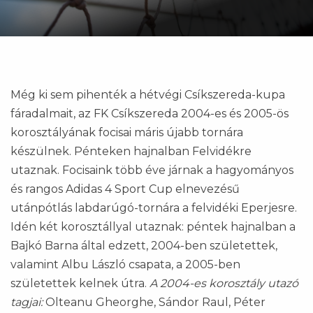
Még ki sem pihenték a hétvégi Csíkszereda-kupa
fáradalmait, az FK Csíkszereda 2004-es és 2005-ös
korosztályának focisai máris újabb tornára
készülnek. Pénteken hajnalban Felvidékre
utaznak. Focisaink több éve járnak a hagyományos
és rangos Adidas 4 Sport Cup elnevezésű
utánpótlás labdarúgó-tornára a felvidéki Eperjesre.
Idén két korosztállyal utaznak: péntek hajnalban a
Bajkó Barna által edzett, 2004-ben születettek,
valamint Albu László csapata, a 2005-ben
születettek kelnek útra.
A 2004-es korosztály utazó
tagjai:
Olteanu Gheorghe, Sándor Raul, Péter