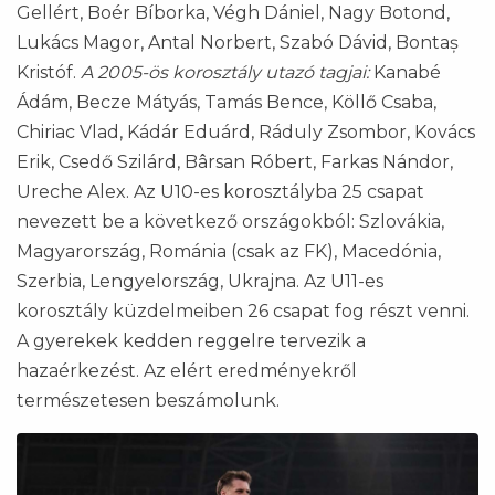
Gellért, Boér Bíborka, Végh Dániel, Nagy Botond,
Lukács Magor, Antal Norbert, Szabó Dávid, Bontaș
Kristóf.
A 2005-ös korosztály utazó tagjai:
Kanabé
Ádám, Becze Mátyás, Tamás Bence, Köllő Csaba,
Chiriac Vlad, Kádár Eduárd, Ráduly Zsombor, Kovács
Erik, Csedő Szilárd, Bârsan Róbert, Farkas Nándor,
Ureche Alex. Az U10-es korosztályba 25 csapat
nevezett be a következő országokból: Szlovákia,
Magyarország, Románia (csak az FK), Macedónia,
Szerbia, Lengyelország, Ukrajna. Az U11-es
korosztály küzdelmeiben 26 csapat fog részt venni.
A gyerekek kedden reggelre tervezik a
hazaérkezést. Az elért eredményekről
természetesen beszámolunk.