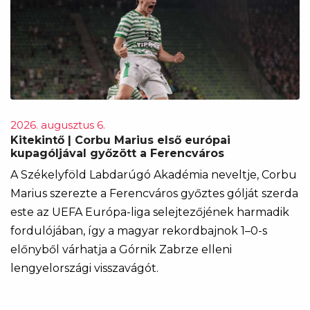
2026. augusztus 6.
Kitekintő | Corbu Marius első európai
kupagóljával győzött a Ferencváros
A Székelyföld Labdarúgó Akadémia neveltje, Corbu
Marius szerezte a Ferencváros győztes gólját szerda
este az UEFA Európa-liga selejtezőjének harmadik
fordulójában, így a magyar rekordbajnok 1–0-s
előnyből várhatja a Górnik Zabrze elleni
lengyelországi visszavágót.