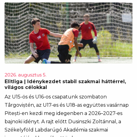
2026. augusztus 5.
Elitliga | Idénykezdet stabil szakmai háttérrel,
világos célokkal
Az U15-ös és U16-os csapatunk szombaton
Târgoviștén, az U17-es és U18-as együttes vasárnap
Pitești-en kezdi meg idegenben a 2026–2027-es
bajnoki idényt. A rajt előtt Dusinszki Zoltánnal, a
Székelyföld Labdarúgó Akadémia szakmai