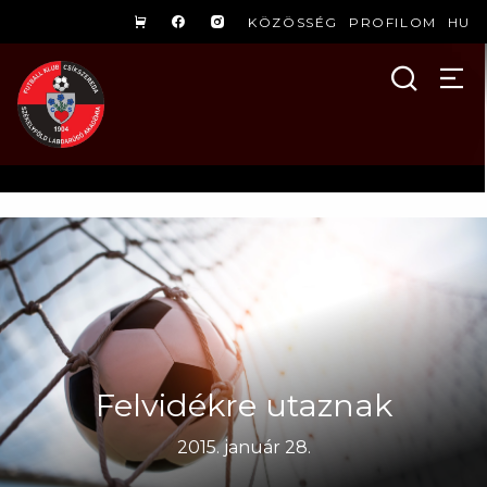
KÖZÖSSÉG
PROFILOM
HU
Felvidékre utaznak
2015. január 28.