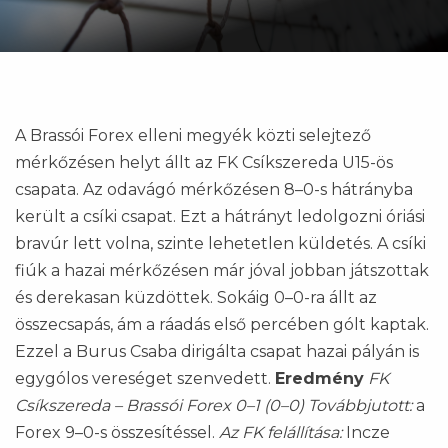
A Brassói Forex elleni megyék közti selejtező
mérkőzésen helyt állt az FK Csíkszereda U15-ös
csapata. Az odavágó mérkőzésen 8–0-s hátrányba
került a csíki csapat. Ezt a hátrányt ledolgozni óriási
bravúr lett volna, szinte lehetetlen küldetés. A csíki
fiúk a hazai mérkőzésen már jóval jobban játszottak
és derekasan küzdöttek. Sokáig 0–0-ra állt az
összecsapás, ám a ráadás első percében gólt kaptak.
Ezzel a Burus Csaba dirigálta csapat hazai pályán is
egygólos vereséget szenvedett.
Eredmény
FK
Csíkszereda – Brassói Forex 0–1 (0–0)
Továbbjutott:
a
Forex 9–0-s összesítéssel.
Az FK felállítása:
Incze