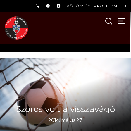
KÖZÖSSÉG
PROFILOM
HU
Szoros volt a visszavágó
2014. május 27.