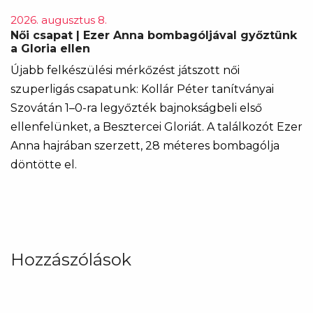
2026. augusztus 8.
Női csapat | Ezer Anna bombagóljával győztünk
a Gloria ellen
Újabb felkészülési mérkőzést játszott női
szuperligás csapatunk: Kollár Péter tanítványai
Szovátán 1–0-ra legyőzték bajnokságbeli első
ellenfelünket, a Besztercei Gloriát. A találkozót Ezer
Anna hajrában szerzett, 28 méteres bombagólja
döntötte el.
Hozzászólások