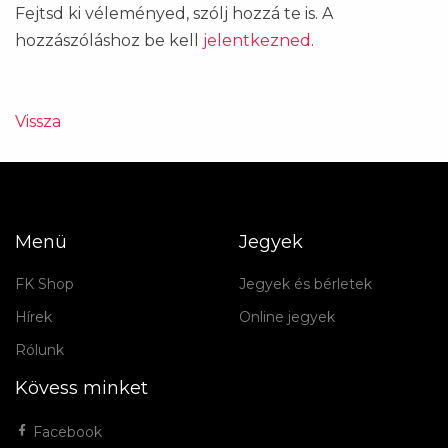
Fejtsd ki véleményed, szólj hozzá te is. A
hozzászóláshoz be kell
jelentkezned
.
Vissza
Menü
Jegyek
FK Shop
Jegyek és bérletek
Hírek
Online jegyek
Rólunk
Kövess minket
Facebook