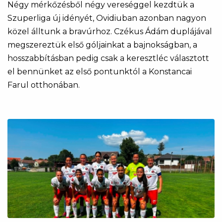
Négy mérkőzésből négy vereséggel kezdtük a
Szuperliga új idényét, Ovidiuban azonban nagyon
közel álltunk a bravúrhoz. Czékus Ádám duplájával
megszereztük első góljainkat a bajnokságban, a
hosszabbításban pedig csak a keresztléc választott
el bennünket az első pontunktól a Konstancai
Farul otthonában.