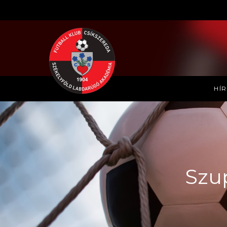
HÍ
Szu