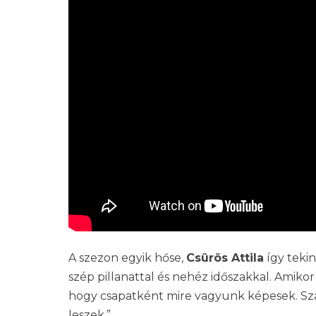
A szezon egyik hőse,
Csürös Attila
így tekin
szép pillanattal és nehéz időszakkal. Amiko
hogy csapatként mire vagyunk képesek. Szá
leszek.”