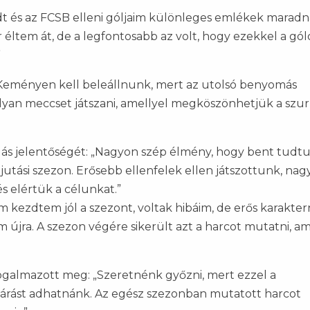
adt és az FCSB elleni góljaim különleges emlékek maradn
 éltem át, de a legfontosabb az volt, hogy ezekkel a gól
”
Keményen kell beleállnunk, mert az utolsó benyomás
an meccset játszani, amellyel megköszönhetjük a szu
ás jelentőségét: „Nagyon szép élmény, hogy bent tudt
ljutási szezon. Erősebb ellenfelek ellen játszottunk, na
s elértük a célunkat.”
em kezdtem jól a szezont, voltak hibáim, de erős karakte
újra. A szezon végére sikerült azt a harcot mutatni, am
ogalmazott meg: „Szeretnénk győzni, mert ezzel a
árást adhatnánk. Az egész szezonban mutatott harcot