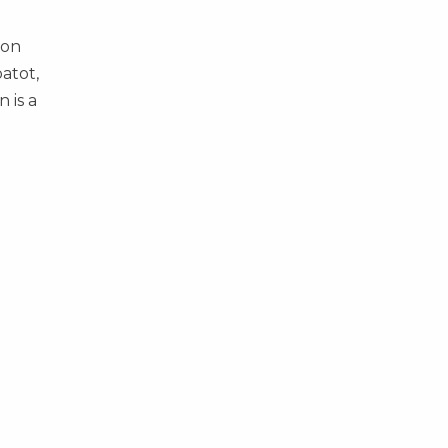
don
atot,
 is a