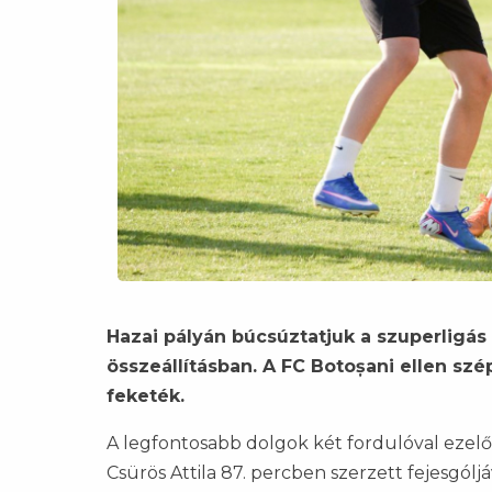
Hazai pályán búcsúztatjuk a szuperligás 
összeállításban. A FC Botoșani ellen szé
feketék.
A legfontosabb dolgok két fordulóval ezelő
Csürös Attila 87. percben szerzett fejesgólj