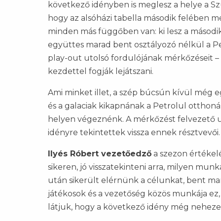
következő idényben is meglesz a helye a S
hogy az alsóházi tabella második felében mé
minden más függőben van: ki lesz a második d
együttes marad bent osztályozó nélkül a Pet
play-out utolsó fordulójának mérkőzéseit – 
kezdettel fogják lejátszani.
Ami minket illet, a szép búcsún kívül még 
és a galaciak kikapnának a Petrolul otthoná
helyen végeznénk. A mérkőzést felvezető u
idényre tekintettek vissza ennek résztvevői.
Ilyés Róbert vezetőedző
a szezon értékelé
sikeren, jó visszatekinteni arra, milyen mun
után sikerült elérnünk a célunkat, bent mar
játékosok és a vezetőség közös munkája ez
látjuk, hogy a következő idény még nehezeb