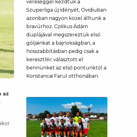
vereséggel kezdtük a
Szuperliga új idényét, Ovidiuban
azonban nagyon közel álltunk a
bravúrhoz. Czékus Ádám
duplájával megszereztük első
góljainkat a bajnokságban, a
hosszabbításban pedig csak a
keresztléc választott el
bennünket az első pontunktól a
Konstancai Farul otthonában.
n az
-
ikor