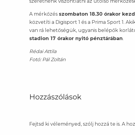
szeretnénk viszontlátni az utolsó mérkőzése
A mérkőzés
szombaton 18.30 órakor kezd
közvetíti a Digisport 1 és a Prima Sport 1. 
van rá lehetőségük, ugyanis belépők korlá
stadion 17 órakor nyitó pénztárában
.
Rédai Attila
Fotó: Pál Zoltán
Hozzászólások
Fejtsd ki véleményed, szólj hozzá te is. A h