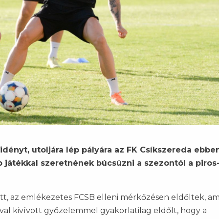
idényt, utoljára lép pályára az FK Csíkszereda ebbe
p játékkal szeretnének búcsúzni a szezontól a piros
tt, az emlékezetes FCSB elleni mérkőzésen eldőltek, am
ával kivívott győzelemmel gyakorlatilag eldőlt, hogy a