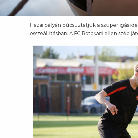
Hazai pályán búcsúztatjuk a szuperligás idé
összeállításban. A FC Botoșani ellen szép j