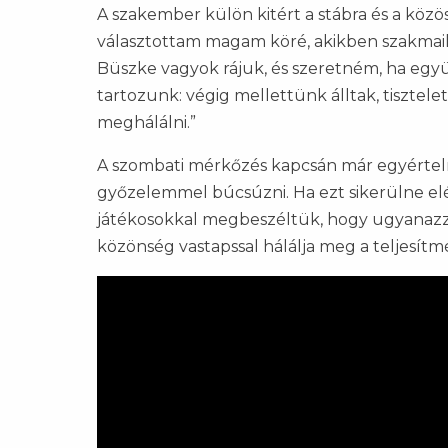
A szakember külön kitért a stábra és a köz
választottam magam köré, akikben szakmai
Büszke vagyok rájuk, és szeretném, ha egy
tartozunk: végig mellettünk álltak, tiszte
meghálálni.”
A szombati mérkőzés kapcsán már egyértelm
győzelemmel búcsúzni. Ha ezt sikerülne elé
játékosokkal megbeszéltük, hogy ugyanazzal
közönség vastapssal hálálja meg a teljesítm