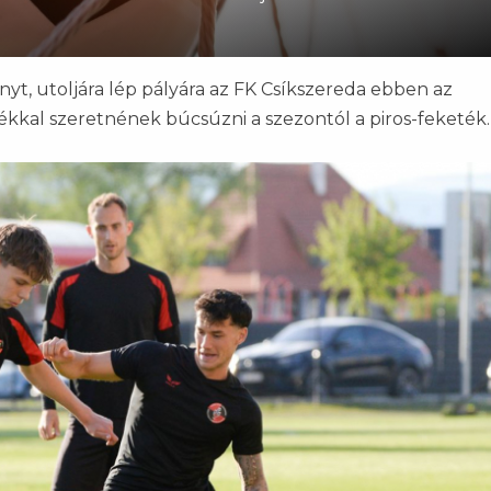
nyt, utoljára lép pályára az FK Csíkszereda ebben az
átékkal szeretnének búcsúzni a szezontól a piros-feketék.