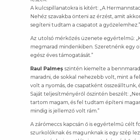
A kulcspillanatokra is kitért: „A Hermannst
Nehéz szavakba önteni az érzést, amit akkor
segíteni tudtam a csapatot a győzelemhez.
Az utolsó mérkőzés üzenete egyértelmű: „
megmarad mindenkiben. Szeretnénk egy oly
egész éves támogatását.”
Raul Palmeș
szintén kiemelte a bennmarad
maradni, de sokkal nehezebb volt, mint a fe
volt a nyomás, de csapatként összeálltunk, é
Saját teljesítményéről őszintén beszélt: „N
tartom magam, és fel tudtam építeni magam 
mindig is jellemző volt rám.”
A zárómeccs kapcsán ő is egyértelmű célt f
szurkolóknak és magunknak is egy szép lez