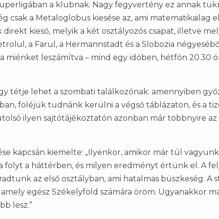
zuperligában a klubnak. Nagy fegyvertény ez annak tük
g csak a Metaloglobus kiesése az, ami matematikailag el
irekt kieső, melyik a két osztályozós csapat, illetve mel
rolul, a Farul, a Hermannstadt és a Slobozia négyesébő
a miénket leszámítva – mind egy időben, hétfőn 20.30 ór
egy tétje lehet a szombati találkozónak: amennyiben gy
ban, föléjük tudnánk kerülni a végső táblázaton, és a ti
tolsó ilyen sajtótájékoztatón azonban már többnyire az
se kapcsán kiemelte: „Ilyenkor, amikor már túl vagyunk
ka folyt a háttérben, és milyen eredményt értünk el. A fel
adtunk az első osztályban, ami hatalmas büszkeség. A st
, amely egész Székelyföld számára öröm. Ugyanakkor m
b lesz.”