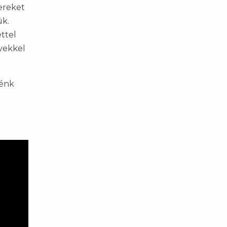
ereket
ük.
ttel
nyekkel
nénk
a