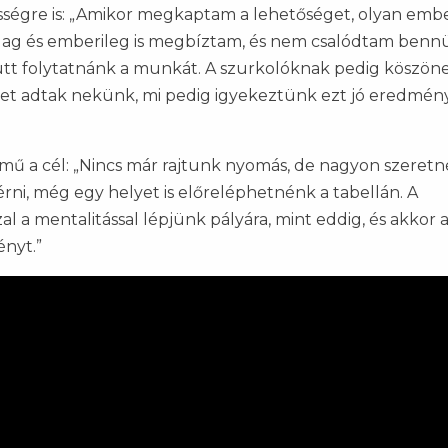
össégre is: „Amikor megkaptam a lehetőséget, olyan emb
lag és emberileg is megbíztam, és nem csalódtam benn
ütt folytatnánk a munkát. A szurkolóknak pedig köszöne
letet adtak nekünk, mi pedig igyekeztünk ezt jó eredmé
ű a cél: „Nincs már rajtunk nyomás, de nagyon szeret
rni, még egy helyet is előreléphetnénk a tabellán. A
 a mentalitással lépjünk pályára, mint eddig, és akkor 
ényt.”