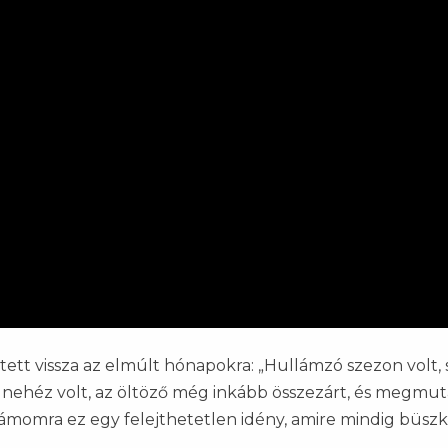
tett vissza az elmúlt hónapokra: „Hullámzó szezon volt, 
r nehéz volt, az öltöző még inkább összezárt, és megmut
momra ez egy felejthetetlen idény, amire mindig büsz