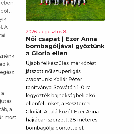
rében,
dőlt,
yik
l. A
2026. augusztus 8.
ai
Női csapat | Ezer Anna
bombagóljával győztünk
a Gloria ellen
őznénk,
Újabb felkészülési mérkőzést
zedik
játszott női szuperligás
 egész
csapatunk: Kollár Péter
tanítványai Szovátán 1–0-ra
 a
legyőzték bajnokságbeli első
jutás
ellenfelünket, a Besztercei
áb, a
Gloriát. A találkozót Ezer Anna
ár most
hajrában szerzett, 28 méteres
bombagólja döntötte el.