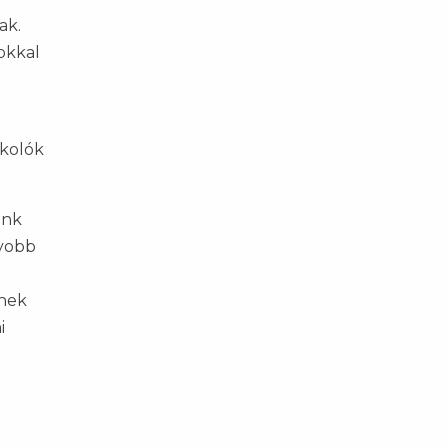
ak.
okkal
rkolók
unk
gyobb
rnek
i