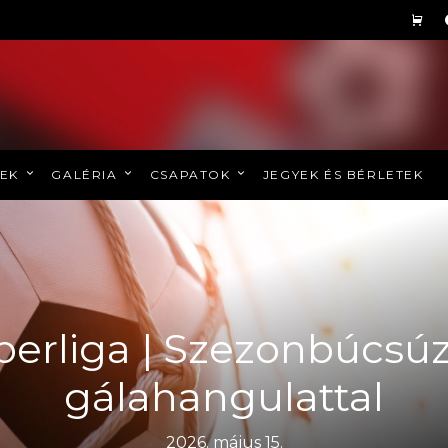
REK
GALÉRIA
CSAPATOK
JEGYEK ÉS BÉRLETEK
perliga | Szezonbúcsúz
gálahangulattal
2026. május 15.