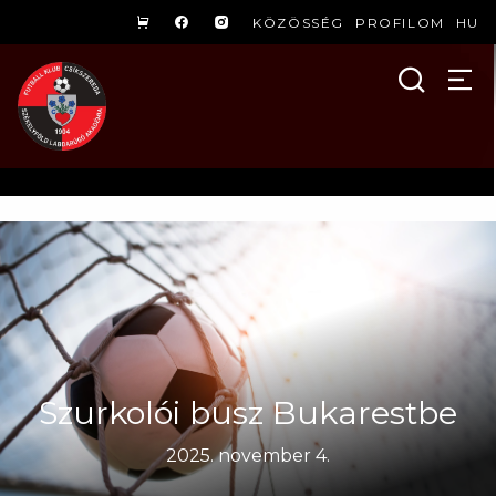
KÖZÖSSÉG
PROFILOM
HU
Szurkolói busz Bukarestbe
2025. november 4.