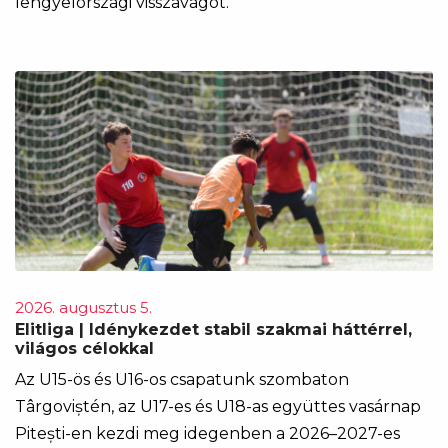
lengyelországi visszavágót.
2026. augusztus 5.
Elitliga | Idénykezdet stabil szakmai háttérrel,
világos célokkal
Az U15-ös és U16-os csapatunk szombaton
Târgoviștén, az U17-es és U18-as együttes vasárnap
Pitești-en kezdi meg idegenben a 2026–2027-es