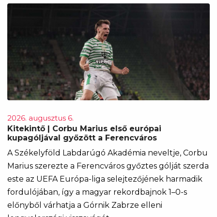
2026. augusztus 6.
Kitekintő | Corbu Marius első európai
kupagóljával győzött a Ferencváros
A Székelyföld Labdarúgó Akadémia neveltje, Corbu
Marius szerezte a Ferencváros győztes gólját szerda
este az UEFA Európa-liga selejtezőjének harmadik
fordulójában, így a magyar rekordbajnok 1–0-s
előnyből várhatja a Górnik Zabrze elleni