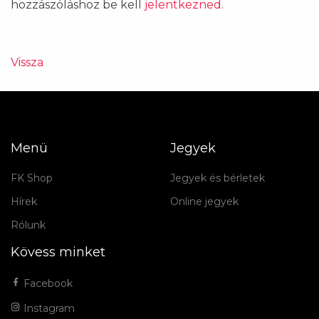
hozzászóláshoz be kell
jelentkezned
.
Vissza
Menü
Jegyek
FK Shop
Jegyek és bérletek
Hírek
Online jegyek
Rólunk
Kövess minket
Facebook
Instagram