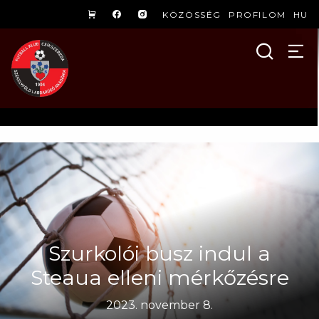
KÖZÖSSÉG
PROFILOM
HU
Szurkolói busz indul a
Steaua elleni mérkőzésre
2023. november 8.