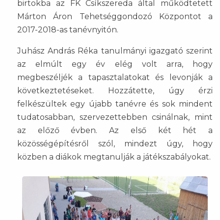
birtokba az FK Csíkszereda által működtetett
Márton Áron Tehetséggondozó Központot a
2017-2018-as tanévnyitón.
Juhász András Réka tanulmányi igazgató szerint
az elmúlt egy év elég volt arra, hogy
megbeszéljék a tapasztalatokat és levonják a
következtetéseket. Hozzátette, úgy érzi
felkészültek egy újabb tanévre és sok mindent
tudatosabban, szervezettebben csinálnak, mint
az előző évben. Az első két hét a
közösségépítésről szól, mindezt úgy, hogy
közben a diákok megtanulják a játékszabályokat.