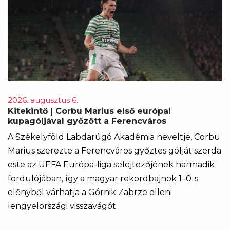
2026. augusztus 6.
Kitekintő | Corbu Marius első európai
kupagóljával győzött a Ferencváros
A Székelyföld Labdarúgó Akadémia neveltje, Corbu
Marius szerezte a Ferencváros győztes gólját szerda
este az UEFA Európa-liga selejtezőjének harmadik
fordulójában, így a magyar rekordbajnok 1–0-s
előnyből várhatja a Górnik Zabrze elleni
lengyelországi visszavágót.