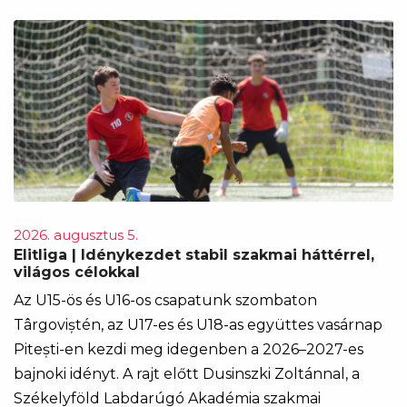
2026. augusztus 5.
Elitliga | Idénykezdet stabil szakmai háttérrel,
világos célokkal
Az U15-ös és U16-os csapatunk szombaton
Târgoviștén, az U17-es és U18-as együttes vasárnap
Pitești-en kezdi meg idegenben a 2026–2027-es
bajnoki idényt. A rajt előtt Dusinszki Zoltánnal, a
Székelyföld Labdarúgó Akadémia szakmai