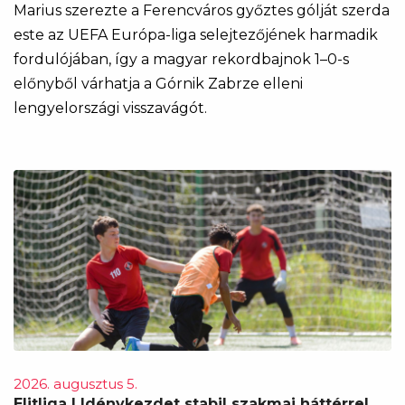
Marius szerezte a Ferencváros győztes gólját szerda
este az UEFA Európa-liga selejtezőjének harmadik
fordulójában, így a magyar rekordbajnok 1–0-s
előnyből várhatja a Górnik Zabrze elleni
lengyelországi visszavágót.
2026. augusztus 5.
Elitliga | Idénykezdet stabil szakmai háttérrel,