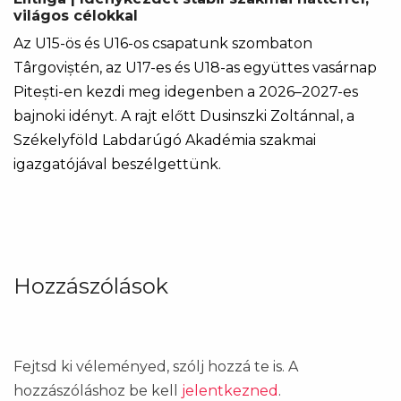
világos célokkal
Az U15-ös és U16-os csapatunk szombaton
Târgoviștén, az U17-es és U18-as együttes vasárnap
Pitești-en kezdi meg idegenben a 2026–2027-es
bajnoki idényt. A rajt előtt Dusinszki Zoltánnal, a
Székelyföld Labdarúgó Akadémia szakmai
igazgatójával beszélgettünk.
Hozzászólások
Fejtsd ki véleményed, szólj hozzá te is. A
hozzászóláshoz be kell
jelentkezned
.