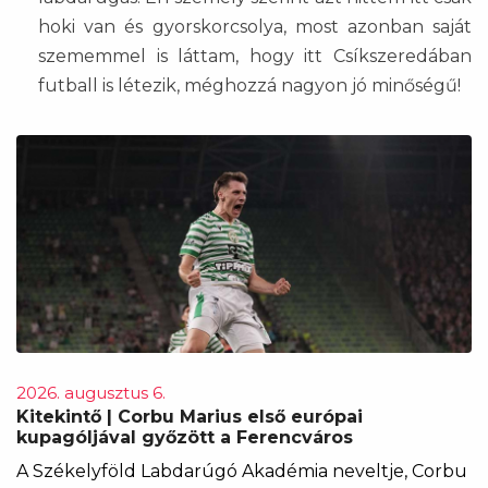
hoki van és gyorskorcsolya, most azonban saját
szememmel is láttam, hogy itt Csíkszeredában
futball is létezik, méghozzá nagyon jó minőségű!
2026. augusztus 6.
Kitekintő | Corbu Marius első európai
kupagóljával győzött a Ferencváros
A Székelyföld Labdarúgó Akadémia neveltje, Corbu