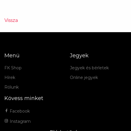
Vissza
Menü
Jegyek
FK Shop
Jegyek és bérletek
Hírek
Online jegyek
Rólunk
Kövess minket
Facebook
Instagram