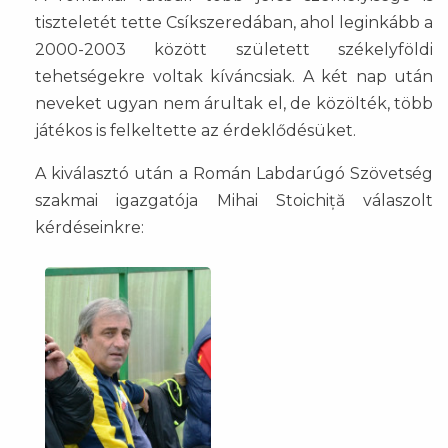
tiszteletét tette Csíkszeredában, ahol leginkább a
2000-2003 között született székelyföldi
tehetségekre voltak kíváncsiak. A két nap után
neveket ugyan nem árultak el, de közölték, több
játékos is felkeltette az érdeklődésüket.
A kiválasztó után a Román Labdarúgó Szövetség
szakmai igazgatója Mihai Stoichiță válaszolt
kérdéseinkre: