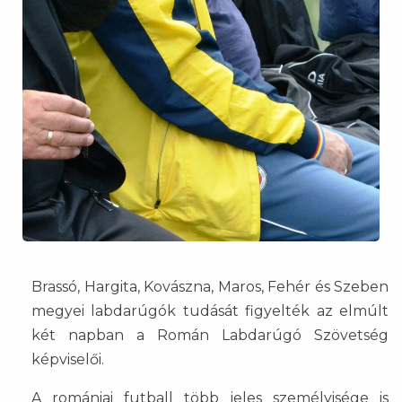
Brassó, Hargita, Kovászna, Maros, Fehér és Szeben
megyei labdarúgók tudását figyelték az elmúlt
két napban a Román Labdarúgó Szövetség
képviselői.
A romániai futball több jeles személyisége is