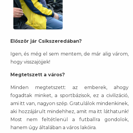
Először jár Csíkszeredában?
Igen, és még el sem mentem, de már alig várom,
hogy visszajöjjek!
Megtetszett a város?
Minden megtetszett: az emberek, ahogy
fogadtak minket, a sportbázisok, ez a civilizáció,
ami itt van, nagyon szép. Gratulálok mindenkinek,
aki hozzájárult mindehhez, amit ma itt láthatunk!
Most nem feltétlenül a futballra gondolok,
hanem úgy általában a város lakóira.