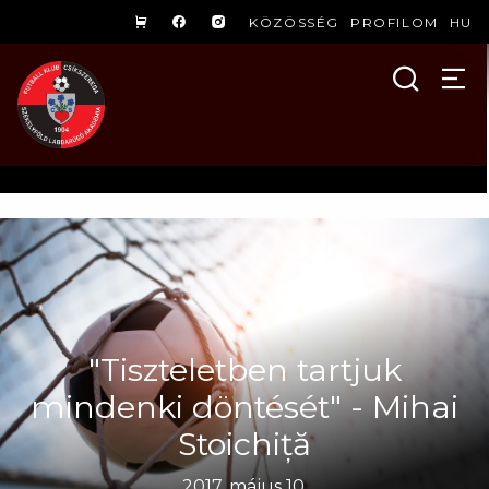
KÖZÖSSÉG
PROFILOM
HU
"Tiszteletben tartjuk
mindenki döntését" - Mihai
Stoichiță
2017. május 10.