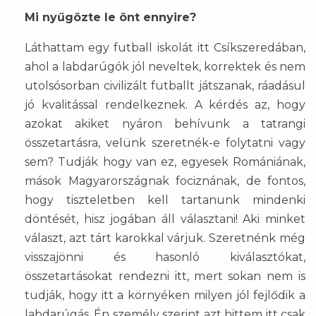
Mi nyűgözte le önt ennyire?
Láthattam egy futball iskolát itt Csíkszeredában,
ahol a labdarúgók jól neveltek, korrektek és nem
utolsósorban civilizált futballt játszanak, ráadásul
jó kvalitással rendelkeznek. A kérdés az, hogy
azokat akiket nyáron behívunk a tatrangi
összetartásra, velünk szeretnék-e folytatni vagy
sem? Tudják hogy van ez, egyesek Romániának,
mások Magyarországnak fociznának, de fontos,
hogy tiszteletben kell tartanunk mindenki
döntését, hisz jogában áll választani! Aki minket
választ, azt tárt karokkal várjuk. Szeretnénk még
visszajönni és hasonló kiválasztókat,
összetartásokat rendezni itt, mert sokan nem is
tudják, hogy itt a környéken milyen jól fejlődik a
labdarúgás. Én személy szerint azt hittem itt csak