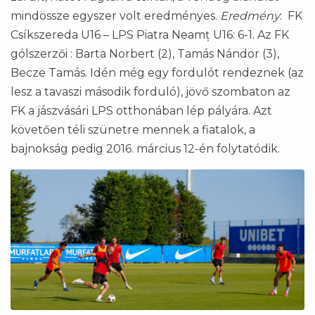
mindössze egyszer volt eredményes.
Eredmény
: FK
Csíkszereda U16 – LPS Piatra Neamț U16: 6-1. Az FK
gólszerzői : Barta Norbert (2), Tamás Nándor (3),
Becze Tamás. Idén még egy fordulót rendeznek (az
lesz a tavaszi második forduló), jövő szombaton az
FK a jászvásári LPS otthonában lép pályára. Azt
követően téli szünetre mennek a fiatalok, a
bajnokság pedig 2016. március 12-én folytatódik.