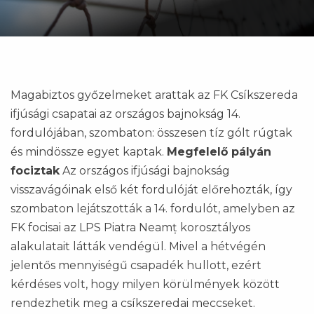
Magabiztos győzelmeket arattak az FK Csíkszereda
ifjúsági csapatai az országos bajnokság 14.
fordulójában, szombaton: összesen tíz gólt rúgtak
és mindössze egyet kaptak.
Megfelelő pályán
fociztak
Az országos ifjúsági bajnokság
visszavágóinak első két fordulóját előrehozták, így
szombaton lejátszották a 14. fordulót, amelyben az
FK focisai az LPS Piatra Neamț korosztályos
alakulatait látták vendégül. Mivel a hétvégén
jelentős mennyiségű csapadék hullott, ezért
kérdéses volt, hogy milyen körülmények között
rendezhetik meg a csíkszeredai meccseket.