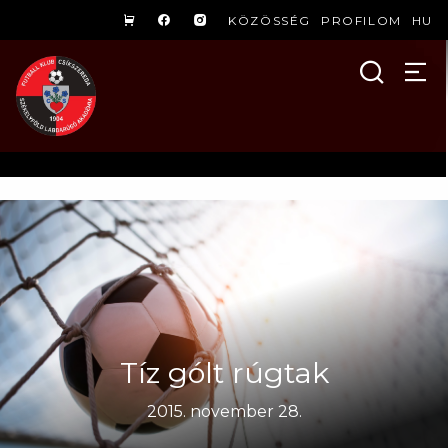
KÖZÖSSÉG
PROFILOM
HU
Tíz gólt rúgtak
2015. november 28.