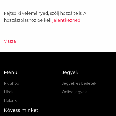
Fejtsd ki véleményed, szólj hozzá te is. A
hozzászóláshoz be kell
jelentkezned
.
Vissza
Menü
Jegyek
FK Shop
Jegyek és bérletek
Hírek
Online jegyek
Rólunk
Kövess minket