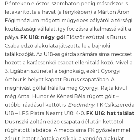
Pénteken először, szombaton pedig másodszor is
letakarította a havat (a fényképen) a Márton Áron
Főgimnázium mögötti műgyepes pályáról a térségi
köztisztasági vállalat, így focizásra alkalmassá vált a
pálya.
FK U18: négy gól
Először ezúttal is Burus
Csaba edző alakulata játszotta le a bajnoki
találkozóját. Az U18-as gárda számára sima meccset
hozott a karácsonkői csapat elleni találkozó. Mivel a
3. Ligában szünetel a bajnokság, ezért Györgyi
Arthur is helyet kapott Burus csapatában. A
meghívást góllal hálálta meg Györgyi. Rajta kívül
még Antal Hunor és Kénesi Béla rúgott gólt –
utóbbi ráadásul kettőt is.
Eredmény
: FK Csíkszereda
U18 – LPS Piatra Neamț U18: 4-0.
FK U16: hat találat
Dusinszki Zoltán edző csapata délután kettőtől
rúghatott labdába. A meccs sima FK győzelemmel
zárult, hatot rúgtak a csíkiak, a vendég alakulat