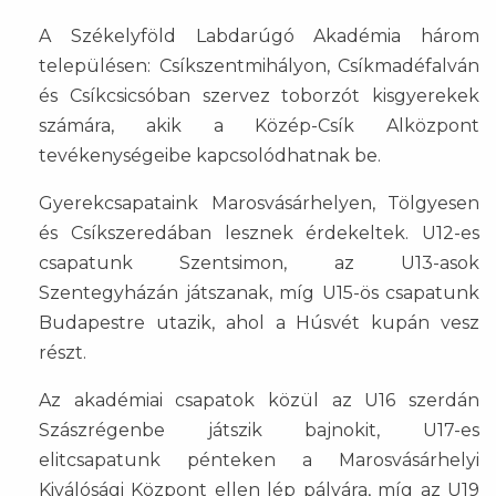
A Székelyföld Labdarúgó Akadémia három
településen: Csíkszentmihályon, Csíkmadéfalván
és Csíkcsicsóban szervez toborzót kisgyerekek
számára, akik a Közép-Csík Alközpont
tevékenységeibe kapcsolódhatnak be.
Gyerekcsapataink Marosvásárhelyen, Tölgyesen
és Csíkszeredában lesznek érdekeltek. U12-es
csapatunk Szentsimon, az U13-asok
Szentegyházán játszanak, míg U15-ös csapatunk
Budapestre utazik, ahol a Húsvét kupán vesz
részt.
Az akadémiai csapatok közül az U16 szerdán
Szászrégenbe játszik bajnokit, U17-es
elitcsapatunk pénteken a Marosvásárhelyi
Kiválósági Központ ellen lép pályára, míg az U19