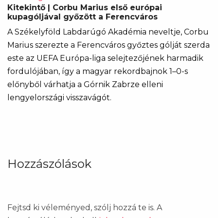
Kitekintő | Corbu Marius első európai
kupagóljával győzött a Ferencváros
A Székelyföld Labdarúgó Akadémia neveltje, Corbu
Marius szerezte a Ferencváros győztes gólját szerda
este az UEFA Európa-liga selejtezőjének harmadik
fordulójában, így a magyar rekordbajnok 1–0-s
előnyből várhatja a Górnik Zabrze elleni
lengyelországi visszavágót.
Hozzászólások
Fejtsd ki véleményed, szólj hozzá te is. A