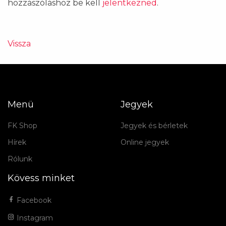
hozzászóláshoz be kell
jelentkezned
.
Vissza
Menü
Jegyek
FK Shop
Jegyek és bérletek
Hírek
Online jegyek
Rólunk
Kövess minket
Facebook
Instagram