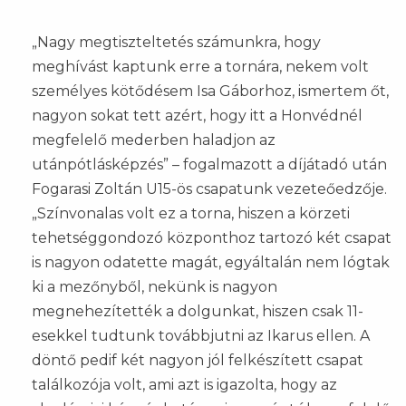
„Nagy megtiszteltetés számunkra, hogy
meghívást kaptunk erre a tornára, nekem volt
személyes kötődésem Isa Gáborhoz, ismertem őt,
nagyon sokat tett azért, hogy itt a Honvédnél
megfelelő mederben haladjon az
utánpótlásképzés” – fogalmazott a díjátadó után
Fogarasi Zoltán U15-ös csapatunk vezeteőedzője.
„Színvonalas volt ez a torna, hiszen a körzeti
tehetséggondozó központhoz tartozó két csapat
is nagyon odatette magát, egyáltalán nem lógtak
ki a mezőnyből, nekünk is nagyon
megnehezítették a dolgunkat, hiszen csak 11-
esekkel tudtunk továbbjutni az Ikarus ellen. A
döntő pedif két nagyon jól felkészített csapat
találkozója volt, ami azt is igazolta, hogy az