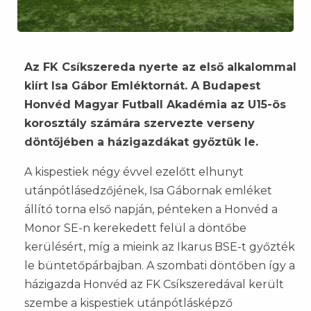
Az FK Csíkszereda nyerte az első alkalommal
kiírt Isa Gábor Emléktornát. A Budapest
Honvéd Magyar Futball Akadémia az U15-ös
korosztály számára szervezte verseny
döntőjében a házigazdákat győztük le.
A kispestiek négy évvel ezelőtt elhunyt
utánpótlásedzőjének, Isa Gábornak emléket
állító torna első napján, pénteken a Honvéd a
Monor SE-n kerekedett felül a döntőbe
kerülésért, míg a mieink az Ikarus BSE-t győzték
le büntetőpárbajban. A szombati döntőben így a
házigazda Honvéd az FK Csíkszeredával került
szembe a kispestiek utánpótlásképző