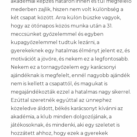
akadémiai képzés határon innen és túl megfelelő
mederben zajlik, hiszen nem volt különbség a
két csapat között. Arra külön büszke vagyok,
hogy az ötónapos közös munka után a 31.
meccsünket győzelemmel és egyben
kupagyőzelemmel tudtuk lezárni, a
gyerekeknek egy hatalmas élményt jelent ez, és
motivációt a jövőre, és nekem ez a legfontosabb.
Nekem ez a tornagyőzelem egy karácsonyi
ajándéknak is megfelelt, ennél nagyobb ajándék
nem is kellett a csapattól, és magukat is
megajándékozták ezzel a hatalmas nagy sikerrel.
Ezúttal szeretnék egyúttal az ünnephez
közeledve áldott, békés karácsonyt kívánni az
akadémia, a klub minden dolgozójának, a
játékosoknak, és mindenki, aki egy szeletet is
hozzátett ahhoz, hogy ezek a gyerekek