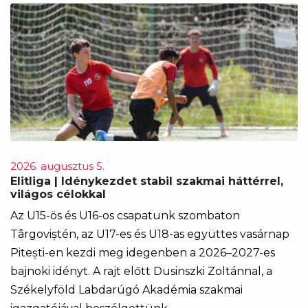
2026. augusztus 5.
Elitliga | Idénykezdet stabil szakmai háttérrel,
világos célokkal
Az U15-ös és U16-os csapatunk szombaton
Târgoviștén, az U17-es és U18-as együttes vasárnap
Pitești-en kezdi meg idegenben a 2026–2027-es
bajnoki idényt. A rajt előtt Dusinszki Zoltánnal, a
Székelyföld Labdarúgó Akadémia szakmai