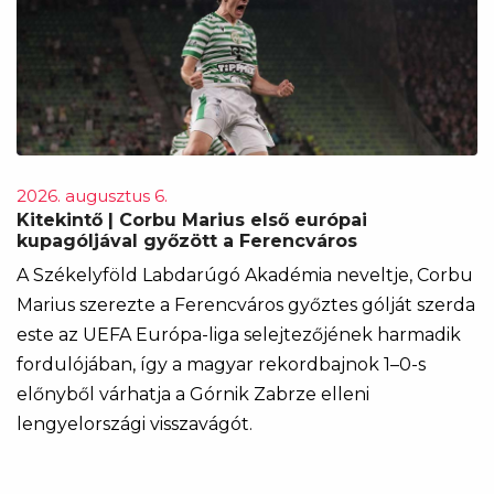
2026. augusztus 6.
Kitekintő | Corbu Marius első európai
kupagóljával győzött a Ferencváros
A Székelyföld Labdarúgó Akadémia neveltje, Corbu
Marius szerezte a Ferencváros győztes gólját szerda
este az UEFA Európa-liga selejtezőjének harmadik
fordulójában, így a magyar rekordbajnok 1–0-s
előnyből várhatja a Górnik Zabrze elleni
lengyelországi visszavágót.