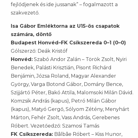
fejlődjenek és ide jussanak” – fogalmazott a
szakvezető.
Isa Gábor Emléktorna az U15-ös csapatok
számára, döntő
Budapest Honvéd–FK Csíkszereda 0–1 (0–0)
Gólszerző: Deák Kristóf
Honvéd:
Szabó Andor Zalán – Török Zsolt, Nyiri
Benedek, Palásti Krisztián, Pisont Richárd
Benjámin, Józsa Roland, Magyar Alexander
György, Varga Botond Gábor, Domány Bence,
Szijjártó Péter, Bakó Attila, Malomsoki Milán Dávid.
Komzsik András (kapus), Petró Milán Gábor
(kapus), Matyó Gergő, Sólyom Zétény, Menyhárt
Márton, Fehér Zsolt, Vass András, Gerebenes
Róbert. Vezetőedző: Szamosi Tamás
FK Csíkszereda:
Bâlbâe Róbert – Kiss Hunor,