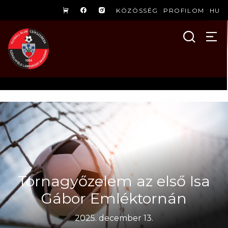
KÖZÖSSÉG
PROFILOM
HU
Tornagyőzelem az első Isa
Gábor Emléktornán
2025. december 13.