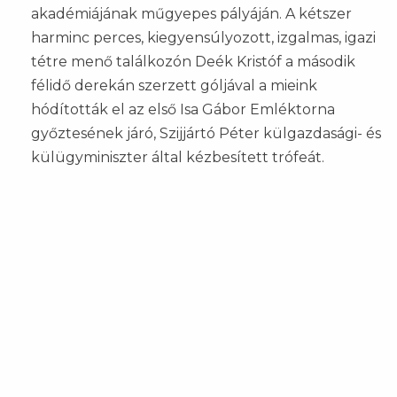
akadémiájának műgyepes pályáján. A kétszer
harminc perces, kiegyensúlyozott, izgalmas, igazi
tétre menő találkozón Deék Kristóf a második
félidő derekán szerzett góljával a mieink
hódították el az első Isa Gábor Emléktorna
győztesének járó, Szijjártó Péter külgazdasági- és
külügyminiszter által kézbesített trófeát.