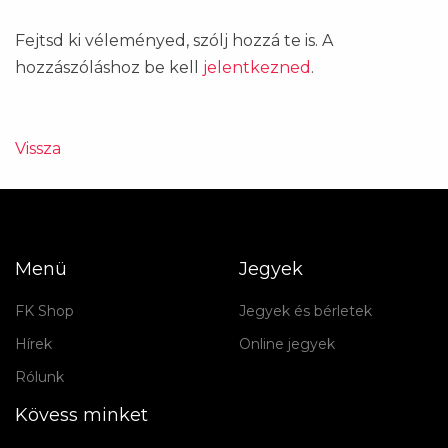
Fejtsd ki véleményed, szólj hozzá te is. A
hozzászóláshoz be kell
jelentkezned
.
Vissza
Menü
Jegyek
FK Shop
Jegyek és bérletek
Hírek
Online jegyek
Rólunk
Kövess minket