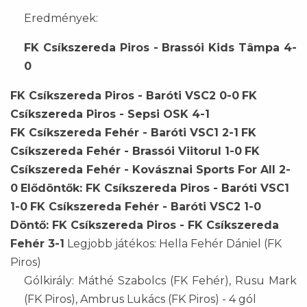
Eredmények:
FK Csíkszereda Piros - Brassói Kids Tâmpa 4-
0
FK Csíkszereda Piros - Baróti VSC2 0-0
FK
Csíkszereda Piros - Sepsi OSK 4-1
FK Csíkszereda Fehér - Baróti VSC1 2-1
FK
Csíkszereda Fehér - Brassói Viitorul 1-0
FK
Csíkszereda Fehér - Kovásznai Sports For All 2-
0
Elődöntők: FK Csíkszereda Piros - Baróti VSC1
1-0
FK Csíkszereda Fehér - Baróti VSC2 1-0
Döntő: FK Csíkszereda Piros - FK Csíkszereda
Fehér 3-1
Legjobb játékos: Hella Fehér Dániel (FK
Piros)
Gólkirály: Máthé Szabolcs (FK Fehér), Rusu Mark
(FK Piros), Ambrus Lukács (FK Piros) - 4 gól