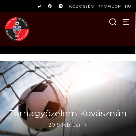
KÖZÖSSÉG
PROFILOM
HU
Tornagyőzelem Kovásznán
2019. február 17.