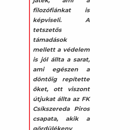
játék, ami a
filozófiánkat is
képviseli. A
tetszetős
támadások
mellett a védelem
is jól állta a sarat,
ami egészen a
döntőig repítette
őket, ott viszont
útjukat állta az FK
Csíkszereda Piros
csapata, akik a
gördülékeny