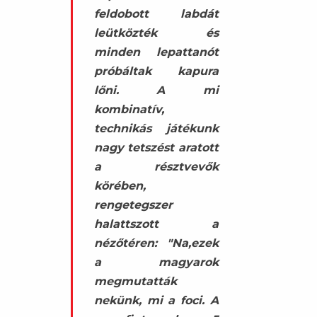
feldobott labdát
leütközték és
minden lepattanót
próbáltak kapura
lőni. A mi
kombinatív,
technikás játékunk
nagy tetszést aratott
a résztvevők
körében,
rengetegszer
halattszott a
nézőtéren: "Na,ezek
a magyarok
megmutatták
nekünk, mi a foci. A