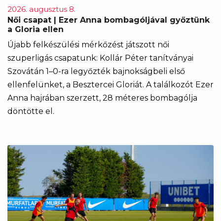
2026. augusztus 8.
Női csapat | Ezer Anna bombagóljával győztünk
a Gloria ellen
Újabb felkészülési mérkőzést játszott női
szuperligás csapatunk: Kollár Péter tanítványai
Szovátán 1–0-ra legyőzték bajnokságbeli első
ellenfelünket, a Besztercei Gloriát. A találkozót Ezer
Anna hajrában szerzett, 28 méteres bombagólja
döntötte el.