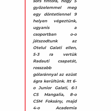
sors fintora, hogy 5
győzelemmel meg
egy döntetlennel 9
helyen végeztünk,
ugyanis a
csoportban o-o
játszodtunk az
Otelul Galati ellen,
5-3 ra vertük
Radauti csapatát,
rosszabb
gólaránnyal az ezüst
ágra kerültünk. Itt 6-
o Junior Galati, 6-1
CS Mangalia, 8-o
CSM Foksány, majd
4-o Academia