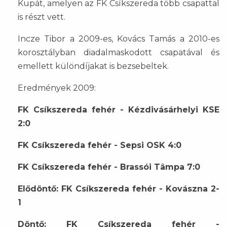
Kupát, amelyen az FK Csíkszereda több csapattal
is részt vett.
Incze Tibor a 2009-es, Kovács Tamás a 2010-es
korosztályban diadalmaskodott csapatával és
emellett különdíjakat is bezsebeltek.
Eredmények 2009:
FK Csíkszereda fehér - Kézdivásárhelyi KSE
2:0
FK Csíkszereda fehér - Sepsi OSK 4:0
FK Csíkszereda fehér - Brassói Tâmpa 7:0
Elődöntő: FK Csíkszereda fehér - Kovászna 2-
1
Döntő: FK Csíkszereda fehér -