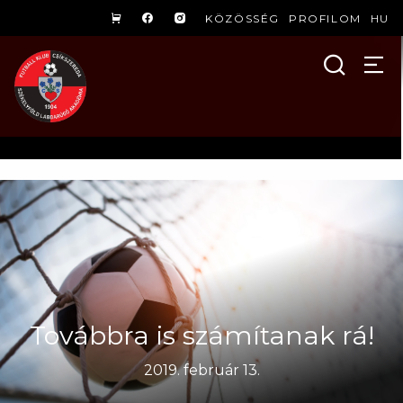
KÖZÖSSÉG
PROFILOM
HU
Továbbra is számítanak rá!
2019. február 13.