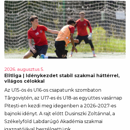
2026. augusztus 5.
Elitliga | Idénykezdet stabil szakmai háttérrel,
világos célokkal
Az U15-ös és U16-os csapatunk szombaton
Târgoviștén, az U17-es és U18-as együttes vasárnap
Pitești-en kezdi meg idegenben a 2026–2027-es
bajnoki idényt. A rajt előtt Dusinszki Zoltánnal, a
Székelyföld Labdarúgó Akadémia szakmai
igazgatójával beszélgettünk.