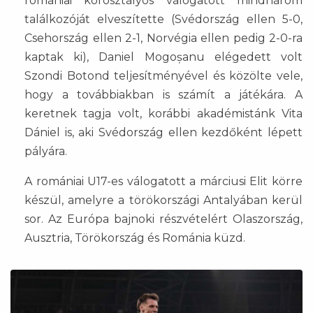
romániai korosztályos válogatott mindhárom
találkozóját elveszítette (Svédország ellen 5-0,
Csehország ellen 2-1, Norvégia ellen pedig 2-0-ra
kaptak ki), Daniel Mogoșanu elégedett volt
Szondi Botond teljesítményével és közölte vele,
hogy a továbbiakban is számít a játékára. A
keretnek tagja volt, korábbi akadémistánk Vita
Dániel is, aki Svédország ellen kezdőként lépett
pályára.
A romániai U17-es válogatott a márciusi Elit körre
készül, amelyre a törökországi Antalyában kerül
sor. Az Európa bajnoki részvételért Olaszország,
Ausztria, Törökország és Románia küzd.