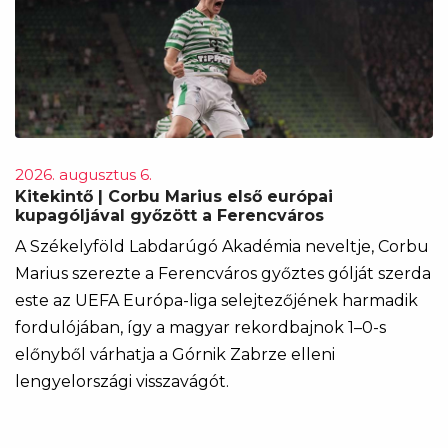
2026. augusztus 6.
Kitekintő | Corbu Marius első európai
kupagóljával győzött a Ferencváros
A Székelyföld Labdarúgó Akadémia neveltje, Corbu
Marius szerezte a Ferencváros győztes gólját szerda
este az UEFA Európa-liga selejtezőjének harmadik
fordulójában, így a magyar rekordbajnok 1–0-s
előnyből várhatja a Górnik Zabrze elleni
lengyelországi visszavágót.