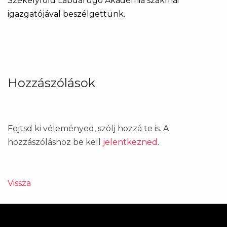
Székelyföld Labdarúgó Akadémia szakmai
igazgatójával beszélgettünk.
Hozzászólások
Fejtsd ki véleményed, szólj hozzá te is. A
hozzászóláshoz be kell
jelentkezned
.
Vissza