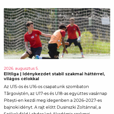
2026. augusztus 5.
Elitliga | Idénykezdet stabil szakmai háttérrel,
világos célokkal
Az U15-ös és U16-os csapatunk szombaton
Târgoviștén, az U17-es és U18-as együttes vasárnap
Pitești-en kezdi meg idegenben a 2026–2027-es
bajnoki idényt. A rajt előtt Dusinszki Zoltánnal, a