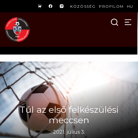
KÖZÖSSÉG
PROFILOM
HU
Túl az első felkészülési
meccsen
2021. július 3.