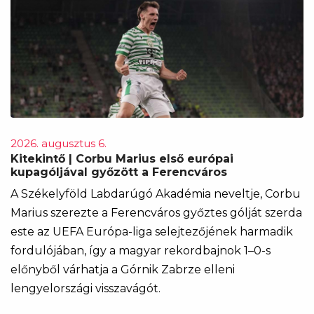
2026. augusztus 6.
Kitekintő | Corbu Marius első európai
kupagóljával győzött a Ferencváros
A Székelyföld Labdarúgó Akadémia neveltje, Corbu
Marius szerezte a Ferencváros győztes gólját szerda
este az UEFA Európa-liga selejtezőjének harmadik
fordulójában, így a magyar rekordbajnok 1–0-s
előnyből várhatja a Górnik Zabrze elleni
lengyelországi visszavágót.