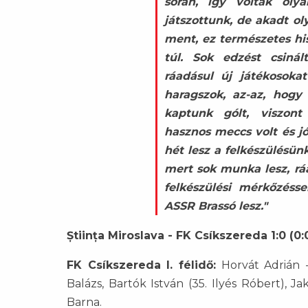
során, így voltak olya
játszottunk, de akadt o
ment, ez természetes h
túl. Sok edzést csinál
ráadásul új játékosoka
haragszok, az-az, hogy
kaptunk gólt, viszont
hasznos meccs volt és j
hét lesz a felkészülésü
mert sok munka lesz, rá
felkészülési mérkőzésse
ASSR Brassó lesz."
Știința Miroslava - FK Csíkszereda 1:0 (0:
FK Csíkszereda I. félidő:
Horvát Adrián -
Balázs, Bartók István (35. Ilyés Róbert), J
Barna.