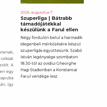
2026. augusztus 7.
Szuperliga | Bátrabb
támadójátékkal
készülünk a Farul ellen
Négy fordulón belül a harmadik
idegenbeli mérkőzésére készül
szuperligás együttesünk. Szabó
anenak,
István legénysége szombaton
csíkiak
18.30-tól az ovidiui Gheorghe
rélt. A
Hagi Stadionban a Konstancai
ben egy
Farul vendége lesz.
 kapuba
án, így