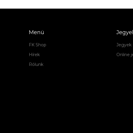
Menü
Jegye
FK Shop
Jegyek 
Hírek
Online 
Rólunk