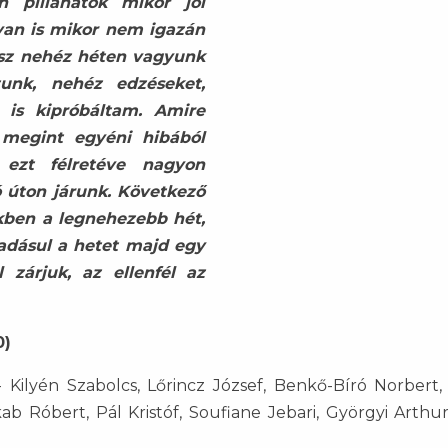
n pillanatok mikor jól
lyan is mikor nem igazán
isz nehéz héten vagyunk
tunk, nehéz edzéseket,
t is kipróbáltam. Amire
 megint egyéni hibából
 ezt félretéve nagyon
ó úton járunk. Következő
nkben a legnehezebb hét,
adásul a hetet majd egy
l zárjuk, az ellenfél az
0)
 Kilyén Szabolcs, Lőrincz József, Benkő-Bíró Norbert, 
akab Róbert, Pál Kristóf, Soufiane Jebari, Györgyi Arthu