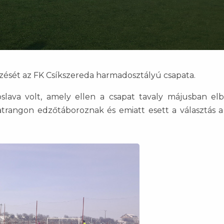
őzését az FK Csíkszereda harmadosztályú csapata.
roslava volt, amely ellen a csapat tavaly májusban el
atrangon edzőtáboroznak és emiatt esett a választás a