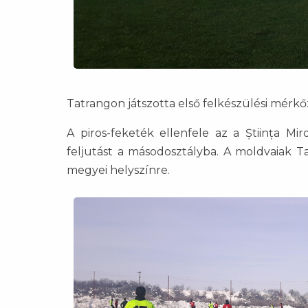
Tatrangon játszotta első felkészülési mérk
A piros-feketék ellenfele az a Știința Mi
feljutást a másodosztályba. A moldvaiak T
megyei helyszínre.