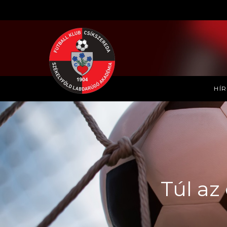
HÍ
Túl az