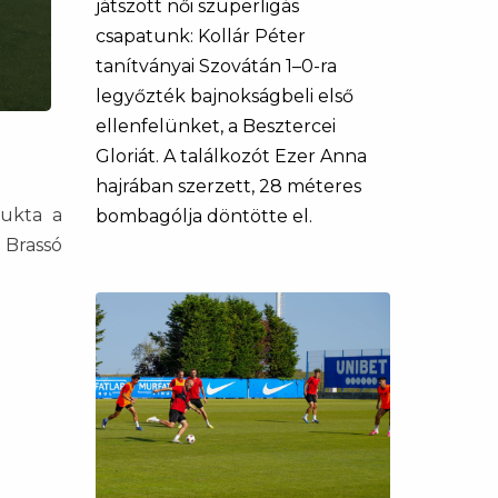
játszott női szuperligás
csapatunk: Kollár Péter
tanítványai Szovátán 1–0-ra
legyőzték bajnokságbeli első
ellenfelünket, a Besztercei
Gloriát. A találkozót Ezer Anna
hajrában szerzett, 28 méteres
bukta a
bombagólja döntötte el.
 Brassó