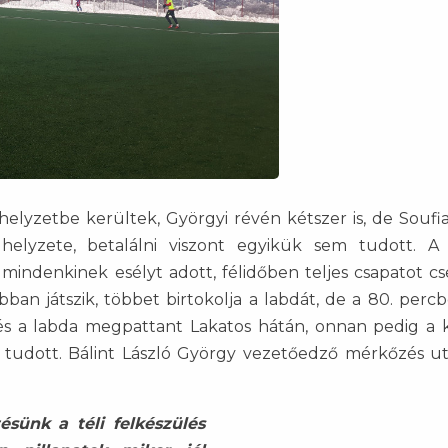
helyzetbe kerültek, Györgyi révén kétszer is, de Soufi
elyzete, betalálni viszont egyikük sem tudott. A 
mindenkinek esélyt adott, félidőben teljes csapatot cse
bban játszik, többet birtokolja a labdát, de a 80. perc
 és a labda megpattant Lakatos hátán, onnan pedig a
ni tudott. Bálint László György vezetőedző mérkőzés ut
ésünk a téli felkészülés