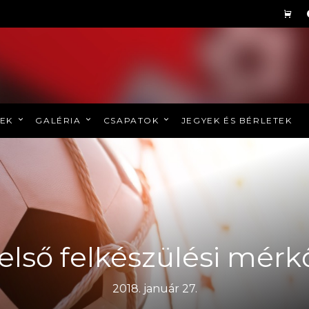
REK
GALÉRIA
CSAPATOK
JEGYEK ÉS BÉRLETEK
 első felkészülési mér
2018. január 27.