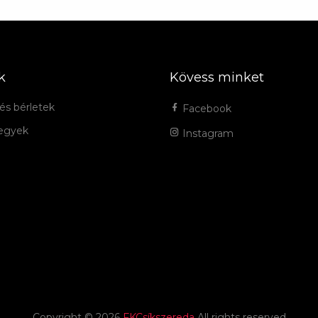
k
Kövess minket
és bérletek
Facebook
jegyek
Instagram
Copyright ©
2026
FKCsíkszereda
All rights reserved