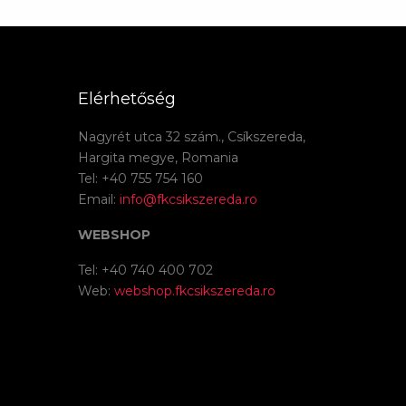
Elérhetőség
Nagyrét utca 32 szám., Csíkszereda,
Hargita megye, Romania
Tel: +40 755 754 160
Email:
info@fkcsikszereda.ro
WEBSHOP
Tel: +40 740 400 702
Web:
webshop.fkcsikszereda.ro