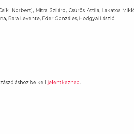
íki Norbert), Mitra Szilárd, Csürös Attila, Lakatos Mikló
rna, Bara Levente, Eder Gonzáles, Hodgyai László.
ozzászóláshoz be kell
jelentkezned
.