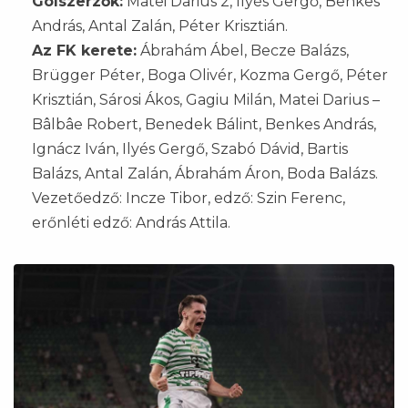
Gólszerzők:
Matei Darius 2, Ilyés Gergő, Benkes
András, Antal Zalán, Péter Krisztián.
Az FK kerete:
Ábrahám Ábel, Becze Balázs,
Brügger Péter, Boga Olivér, Kozma Gergő, Péter
Krisztián, Sárosi Ákos, Gagiu Milán, Matei Darius –
Bâlbâe Robert, Benedek Bálint, Benkes András,
Ignácz Iván, Ilyés Gergő, Szabó Dávid, Bartis
Balázs, Antal Zalán, Ábrahám Áron, Boda Balázs.
Vezetőedző: Incze Tibor, edző: Szin Ferenc,
erőnléti edző: András Attila.