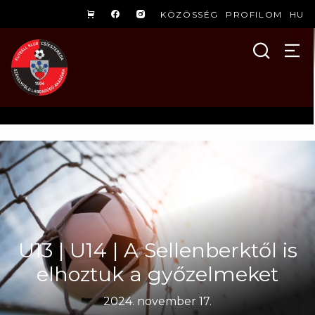
KÖZÖSSÉG
PROFILOM
HU
U13 | U14 | A Sellenberktől is
elhoztuk a győzelmeket
2024. november 17.