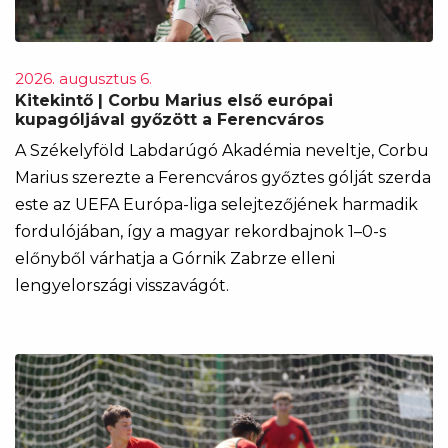
2026. augusztus 6.
Kitekintő | Corbu Marius első európai
kupagóljával győzött a Ferencváros
A Székelyföld Labdarúgó Akadémia neveltje, Corbu
Marius szerezte a Ferencváros győztes gólját szerda
este az UEFA Európa-liga selejtezőjének harmadik
fordulójában, így a magyar rekordbajnok 1–0-s
előnyből várhatja a Górnik Zabrze elleni
lengyelországi visszavágót.