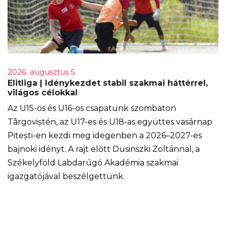
2026. augusztus 5.
Elitliga | Idénykezdet stabil szakmai háttérrel,
világos célokkal
Az U15-ös és U16-os csapatunk szombaton
Târgoviștén, az U17-es és U18-as együttes vasárnap
Pitești-en kezdi meg idegenben a 2026–2027-es
bajnoki idényt. A rajt előtt Dusinszki Zoltánnal, a
Székelyföld Labdarúgó Akadémia szakmai
igazgatójával beszélgettünk.