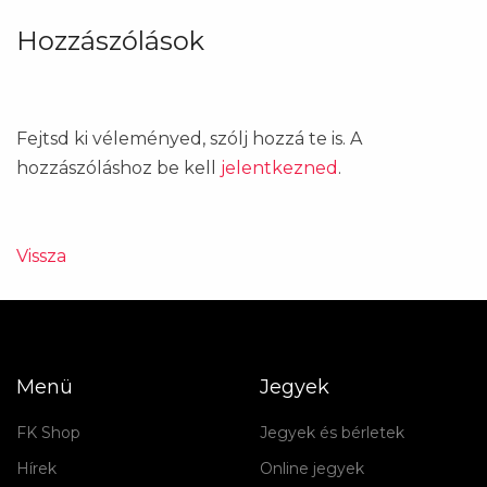
Hozzászólások
Fejtsd ki véleményed, szólj hozzá te is. A
hozzászóláshoz be kell
jelentkezned
.
Vissza
Menü
Jegyek
FK Shop
Jegyek és bérletek
Hírek
Online jegyek