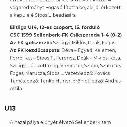
végeredményt Fogas állította be, aki jól érkezett
a kapu elé Sípos L. beadására.
Elitliga U14, 12-es csoport, 15. forduló
CSC 1599 Sellenberk–FK Csíkszereda 1–4 (0–2)
Az FK gólszerzői:
Szilágyi, Miklós, Deák, Fogas.
Az FK kezdőcsapata:
Déva – Egyed, Kelemen,
Forró, Kiss – Sípos T., Ferencz, Deák – Miklós, Kósa,
Szilágyi. Játszott még: Vrencean, Szabó, Szatmáry,
Fogas, Marucza, Sípos L. Vezetőedző: Kovács
Tamás, edző: Tankó Hunor, erőnléti edző: András
Attila.
U13
A hazai pálya előnyét élvező Sellenberk sem