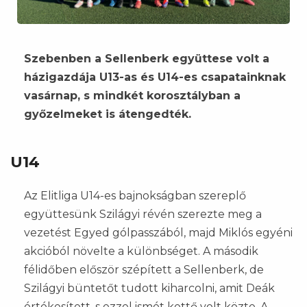
Szebenben a Sellenberk együttese volt a
házigazdája U13-as és U14-es csapatainknak
vasárnap, s mindkét korosztályban a
győzelmeket is átengedték.
U14
Az Elitliga U14-es bajnokságban szereplő
együttesünk Szilágyi révén szerezte meg a
vezetést Egyed gólpasszából, majd Miklós egyéni
akcióból növelte a különbséget. A második
félidőben először szépített a Sellenberk, de
Szilágyi büntetőt tudott kiharcolni, amit Deák
értékesített, s ezzel ismét kettő volt közte. A