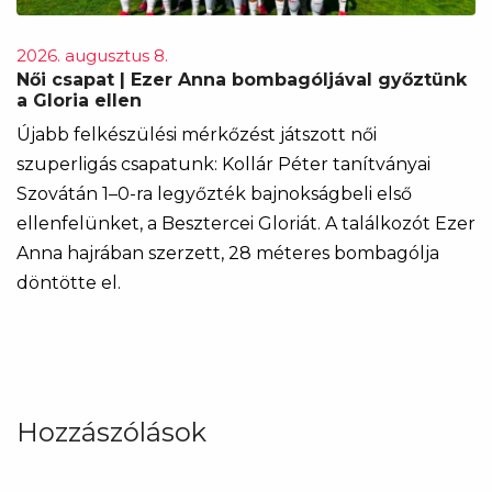
2026. augusztus 8.
Női csapat | Ezer Anna bombagóljával győztünk
a Gloria ellen
Újabb felkészülési mérkőzést játszott női
szuperligás csapatunk: Kollár Péter tanítványai
Szovátán 1–0-ra legyőzték bajnokságbeli első
ellenfelünket, a Besztercei Gloriát. A találkozót Ezer
Anna hajrában szerzett, 28 méteres bombagólja
döntötte el.
Hozzászólások