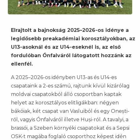
Elrajtolt a bajnokság 2025–2026-os idénye a
legidősebb preakadémiai korosztályokban, az
U13-asoknál és az U14-eseknél is, az első
fordulóban Ónfalváról látogatott hozzánk az
ellenfél.
A 2025–2026-os idényben U13-as és U14-es
csapataink a 2-es számú, rajtunk kívül kizárólag
moldvai csapatokból álló csoportban kaptak
helyet az korosztályos elitligákban: négyen
bákóiak, két csapat van Vasluiból és egy Onești-
ről, vagyis Ónfalváról illetve Huși-ról. A tavalyi, a
brassói, a Szeben környéki csapatokat és a Sepsi
OSK-t magába foglaló csoporthoz képest idén