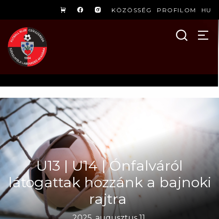
KÖZÖSSÉG
PROFILOM
HU
U13 | U14 | Ónfalváról
látogattak hozzánk a bajnoki
rajtra
2025. augusztus 11.