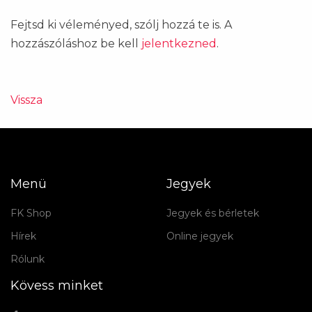
Fejtsd ki véleményed, szólj hozzá te is. A
hozzászóláshoz be kell
jelentkezned
.
Vissza
Menü
Jegyek
FK Shop
Jegyek és bérletek
Hírek
Online jegyek
Rólunk
Kövess minket