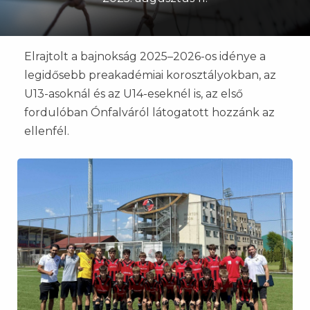
Elrajtolt a bajnokság 2025–2026-os idénye a
legidősebb preakadémiai korosztályokban, az
U13-asoknál és az U14-eseknél is, az első
fordulóban Ónfalváról látogatott hozzánk az
ellenfél.