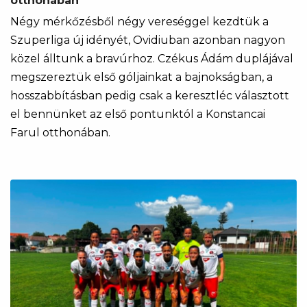
otthonában
Négy mérkőzésből négy vereséggel kezdtük a
Szuperliga új idényét, Ovidiuban azonban nagyon
közel álltunk a bravúrhoz. Czékus Ádám duplájával
megszereztük első góljainkat a bajnokságban, a
hosszabbításban pedig csak a keresztléc választott
el bennünket az első pontunktól a Konstancai
Farul otthonában.