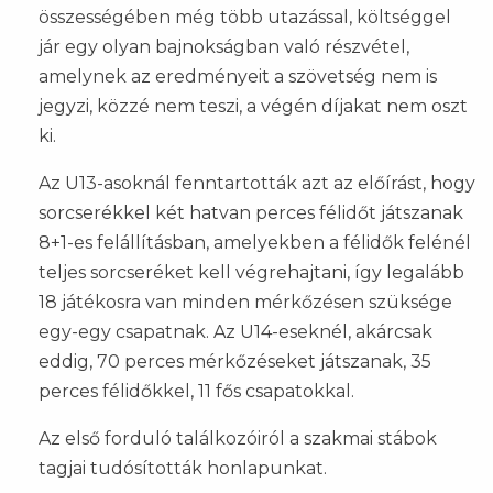
összességében még több utazással, költséggel
jár egy olyan bajnokságban való részvétel,
amelynek az eredményeit a szövetség nem is
jegyzi, közzé nem teszi, a végén díjakat nem oszt
ki.
Az U13-asoknál fenntartották azt az előírást, hogy
sorcserékkel két hatvan perces félidőt játszanak
8+1-es felállításban, amelyekben a félidők felénél
teljes sorcseréket kell végrehajtani, így legalább
18 játékosra van minden mérkőzésen szüksége
egy-egy csapatnak. Az U14-eseknél, akárcsak
eddig, 70 perces mérkőzéseket játszanak, 35
perces félidőkkel, 11 fős csapatokkal.
Az első forduló találkozóiról a szakmai stábok
tagjai tudósították honlapunkat.