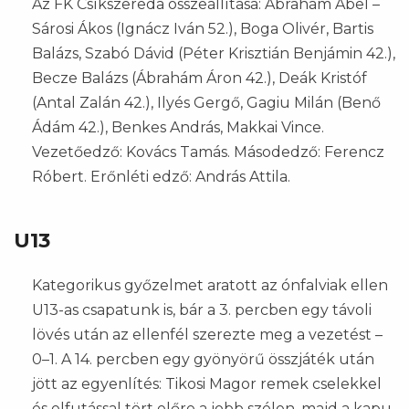
Az FK Csíkszereda összeállítása: Ábrahám Ábel –
Sárosi Ákos (Ignácz Iván 52.), Boga Olivér, Bartis
Balázs, Szabó Dávid (Péter Krisztián Benjámin 42.),
Becze Balázs (Ábrahám Áron 42.), Deák Kristóf
(Antal Zalán 42.), Ilyés Gergő, Gagiu Milán (Benő
Ádám 42.), Benkes András, Makkai Vince.
Vezetőedző: Kovács Tamás. Másodedző: Ferencz
Róbert. Erőnléti edző: András Attila.
U13
Kategorikus győzelmet aratott az ónfalviak ellen
U13-as csapatunk is, bár a 3. percben egy távoli
lövés után az ellenfél szerezte meg a vezetést –
0–1. A 14. percben egy gyönyörű összjáték után
jött az egyenlítés: Tikosi Magor remek cselekkel
és elfutással tört előre a jobb szélen, majd a kapu