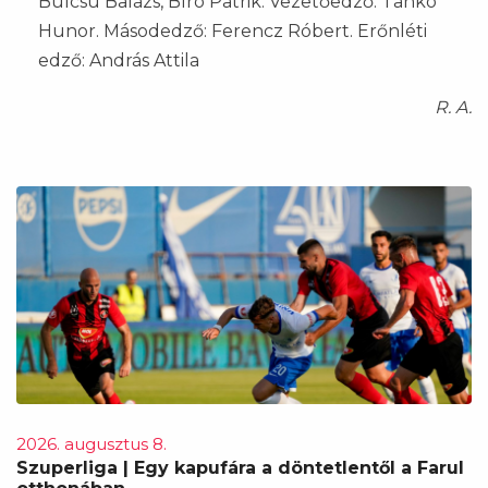
Bulcsu Balázs, Bíró Patrik. Vezetőedző: Tankó
Hunor. Másodedző: Ferencz Róbert. Erőnléti
edző: András Attila
R. A.
2026. augusztus 8.
Szuperliga | Egy kapufára a döntetlentől a Farul