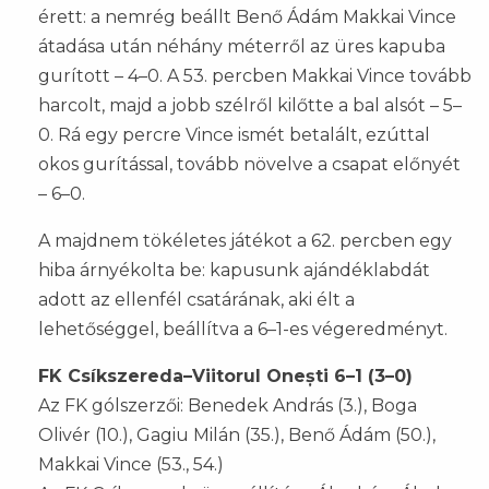
érett: a nemrég beállt Benő Ádám Makkai Vince
átadása után néhány méterről az üres kapuba
gurított – 4–0. A 53. percben Makkai Vince tovább
harcolt, majd a jobb szélről kilőtte a bal alsót – 5–
0. Rá egy percre Vince ismét betalált, ezúttal
okos gurítással, tovább növelve a csapat előnyét
– 6–0.
A majdnem tökéletes játékot a 62. percben egy
hiba árnyékolta be: kapusunk ajándéklabdát
adott az ellenfél csatárának, aki élt a
lehetőséggel, beállítva a 6–1-es végeredményt.
FK Csíkszereda–Viitorul Onești 6–1 (3–0)
Az FK gólszerzői: Benedek András (3.), Boga
Olivér (10.), Gagiu Milán (35.), Benő Ádám (50.),
Makkai Vince (53., 54.)