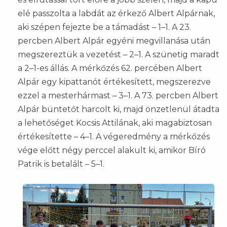
elé passzolta a labdát az érkező Albert Alpárnak,
aki szépen fejezte be a támadást – 1–1. A 23.
percben Albert Alpár egyéni megvillanása után
megszereztük a vezetést – 2–1. A szünetig maradt
a 2–1-es állás. A mérkőzés 62. percében Albert
Alpár egy kipattanót értékesített, megszerezve
ezzel a mesterhármast – 3–1. A 73. percben Albert
Alpár büntetőt harcolt ki, majd önzetlenül átadta
a lehetőséget Kocsis Attilának, aki magabiztosan
értékesítette – 4–1. A végeredmény a mérkőzés
vége előtt négy perccel alakult ki, amikor Bíró
Patrik is betalált – 5–1.