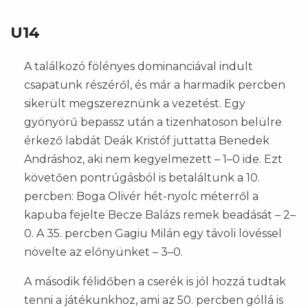
U14
A találkozó fölényes dominanciával indult
csapatunk részéről, és már a harmadik percben
sikerült megszereznünk a vezetést. Egy
gyönyörű bepassz után a tizenhatoson belülre
érkező labdát Deák Kristóf juttatta Benedek
Andráshoz, aki nem kegyelmezett – 1–0 ide. Ezt
követően pontrúgásból is betaláltunk a 10.
percben: Boga Olivér hét-nyolc méterről a
kapuba fejelte Becze Balázs remek beadását – 2–
0. A 35. percben Gagiu Milán egy távoli lövéssel
növelte az előnyünket – 3–0.
A második félidőben a cserék is jól hozzá tudtak
tenni a játékunkhoz, ami az 50. percben góllá is