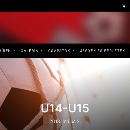
HÍREK
GALÉRIA
CSAPATOK
JEGYEK ÉS BÉRLETEK
U14-U15
2018. május 2.