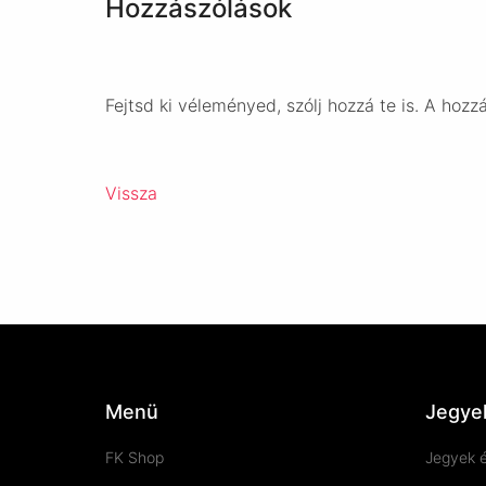
Hozzászólások
Fejtsd ki véleményed, szólj hozzá te is. A hozz
Vissza
Menü
Jegye
FK Shop
Jegyek é