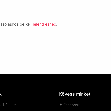
ászóláshoz be kell
jelentkezned
.
k
Kövess minket
s bérletek
Facebook