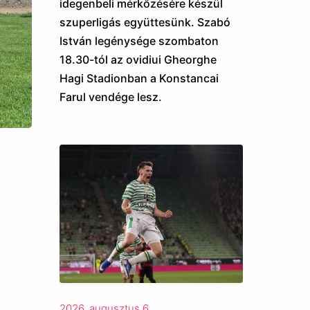
idegenbeli mérkőzésére készül
szuperligás együttesünk. Szabó
István legénysége szombaton
18.30-tól az ovidiui Gheorghe
Hagi Stadionban a Konstancai
Farul vendége lesz.
2026. augusztus 6.