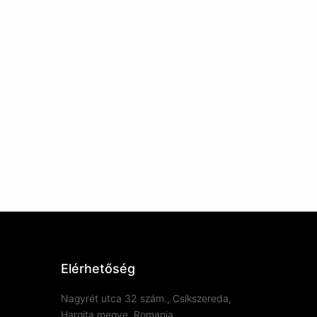
Elérhetőség
Nagyrét utca 32 szám., Csíkszereda,
Hargita megye, Romania