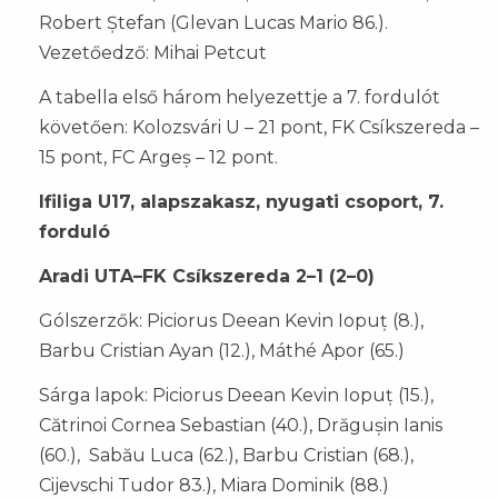
Robert Ștefan (Glevan Lucas Mario 86.).
Vezetőedző: Mihai Petcut
A tabella első három helyezettje a 7. fordulót
követően: Kolozsvári U – 21 pont, FK Csíkszereda –
15 pont, FC Argeș – 12 pont.
Ifiliga U17, alapszakasz, nyugati csoport, 7.
forduló
Aradi UTA–FK Csíkszereda 2–1 (2–0)
Gólszerzők: Piciorus Deean Kevin Iopuț (8.),
Barbu Cristian Ayan (12.), Máthé Apor (65.)
Sárga lapok: Piciorus Deean Kevin Iopuț (15.),
Cătrinoi Cornea Sebastian (40.), Drăgușin Ianis
(60.), Sabău Luca (62.), Barbu Cristian (68.),
Cijevschi Tudor 83.), Miara Dominik (88.)