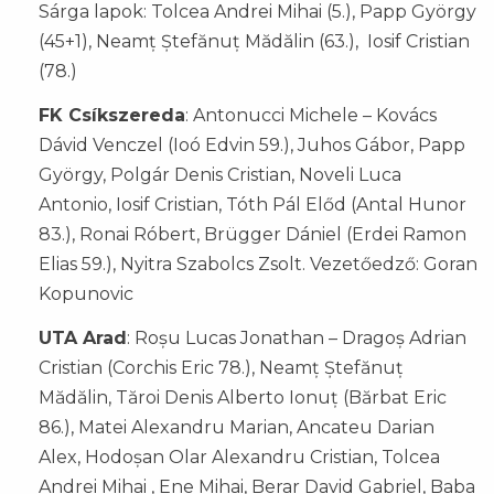
Sárga lapok: Tolcea Andrei Mihai (5.), Papp György
(45+1), Neamț Ștefănuț Mădălin (63.), Iosif Cristian
(78.)
FK Csíkszereda
: Antonucci Michele – Kovács
Dávid Venczel (Ioó Edvin 59.), Juhos Gábor, Papp
György, Polgár Denis Cristian, Noveli Luca
Antonio, Iosif Cristian, Tóth Pál Előd (Antal Hunor
83.), Ronai Róbert, Brügger Dániel (Erdei Ramon
Elias 59.), Nyitra Szabolcs Zsolt. Vezetőedző: Goran
Kopunovic
UTA Arad
: Roșu Lucas Jonathan – Dragoș Adrian
Cristian (Corchis Eric 78.), Neamț Ștefănuț
Mădălin, Tăroi Denis Alberto Ionuț (Bărbat Eric
86.), Matei Alexandru Marian, Ancateu Darian
Alex, Hodoșan Olar Alexandru Cristian, Tolcea
Andrei Mihai , Ene Mihai, Berar David Gabriel, Baba