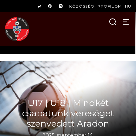
KÖZÖSSÉG
PROFILOM
HU
U17 | U18 | Mindkét
csapatunk vereséget
szenvedett Aradon
2025. szeptember 14.