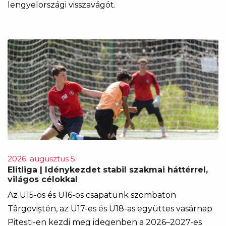
lengyelországi visszavágót.
2026. augusztus 5.
Elitliga | Idénykezdet stabil szakmai háttérrel,
világos célokkal
Az U15-ös és U16-os csapatunk szombaton
Târgoviștén, az U17-es és U18-as együttes vasárnap
Pitești-en kezdi meg idegenben a 2026–2027-es