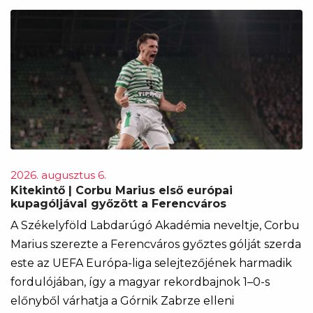
2026. augusztus 6.
Kitekintő | Corbu Marius első európai
kupagóljával győzött a Ferencváros
A Székelyföld Labdarúgó Akadémia neveltje, Corbu
Marius szerezte a Ferencváros győztes gólját szerda
este az UEFA Európa-liga selejtezőjének harmadik
fordulójában, így a magyar rekordbajnok 1–0-s
előnyből várhatja a Górnik Zabrze elleni