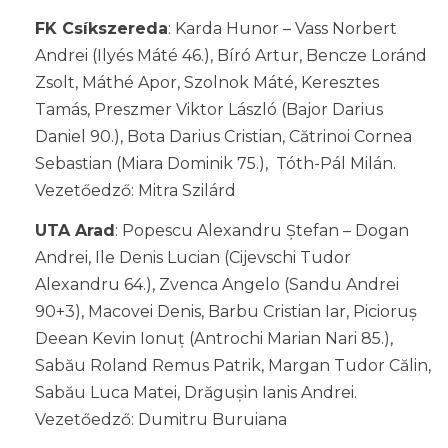
FK Csíkszereda
: Karda Hunor – Vass Norbert
Andrei (Ilyés Máté 46.), Bíró Artur, Bencze Loránd
Zsolt, Máthé Apor, Szolnok Máté, Keresztes
Tamás, Preszmer Viktor László (Bajor Darius
Daniel 90.), Bota Darius Cristian, Cătrinoi Cornea
Sebastian (Miara Dominik 75.), Tóth-Pál Milán.
Vezetőedző: Mitra Szilárd
UTA Arad
: Popescu Alexandru Ștefan – Dogan
Andrei, Ile Denis Lucian (Cijevschi Tudor
Alexandru 64.), Zvenca Angelo (Sandu Andrei
90+3), Macovei Denis, Barbu Cristian Iar, Picioruș
Deean Kevin Ionuț (Antrochi Marian Nari 85.),
Sabău Roland Remus Patrik, Margan Tudor Călin,
Sabău Luca Matei, Drăgușin Ianis Andrei.
Vezetőedző: Dumitru Buruiana