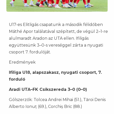
U17-es Elitligás csapatunk a második félidőben
Máthé Apor találatával szépített, de végül 2–1-re
alulmaradt Aradon az UTA ellen. Ifiligás
együttesünk 3–0-s vereséggel zárta a nyugati
csoport 7. fordulóját.
Eredmények
Ifiliga U18, alapszakasz, nyugati csoport, 7.
forduló
Aradi UTA–FK Csíkszereda 3–0 (0–0)
Gólszerzők: Tolcea Andrei Mihai (51.), Tăroi Denis
Alberto Ionuț (69.), Corchiș Bric (88.)