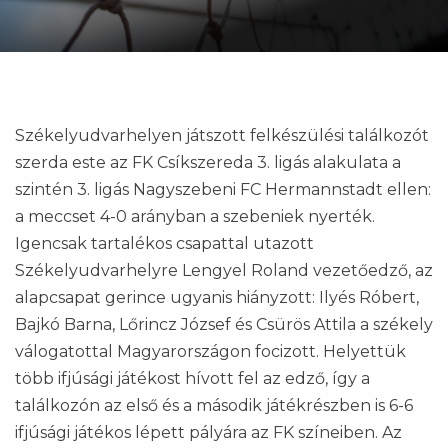
Székelyudvarhelyen játszott felkészülési találkozót
szerda este az FK Csíkszereda 3. ligás alakulata a
szintén 3. ligás Nagyszebeni FC Hermannstadt ellen:
a meccset 4-0 arányban a szebeniek nyerték.
Igencsak tartalékos csapattal utazott
Székelyudvarhelyre Lengyel Roland vezetőedző, az
alapcsapat gerince ugyanis hiányzott: Ilyés Róbert,
Bajkó Barna, Lőrincz József és Csürös Attila a székely
válogatottal Magyarországon focizott. Helyettük
több ifjúsági játékost hívott fel az edző, így a
találkozón az első és a második játékrészben is 6-6
ifjúsági játékos lépett pályára az FK színeiben. Az