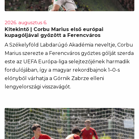
2026. augusztus 6.
Kitekintő | Corbu Marius első európai
kupagóljával győzött a Ferencváros
A Székelyföld Labdarúgó Akadémia neveltje, Corbu
Marius szerezte a Ferencváros győztes gólját szerda
este az UEFA Európa-liga selejtezőjének harmadik
fordulójában, így a magyar rekordbajnok 1–0-s
előnyből várhatja a Górnik Zabrze elleni
lengyelországi visszavágót.