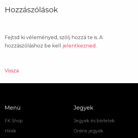
Hozzászólások
Fejtsd ki véleményed, szólj hozzá te is. A
hozzászóláshoz be kell
jelentkezned
.
Vissza
Menü
Jegyek
FK Shop
Jegyek és bérletek
Hírek
Online jegyek