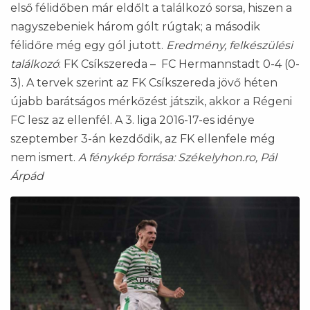
első félidőben már eldőlt a találkozó sorsa, hiszen a
nagyszebeniek három gólt rúgtak; a második
félidőre még egy gól jutott.
Eredmény, felkészülési
találkozó
: FK Csíkszereda – FC Hermannstadt 0-4 (0-
3). A tervek szerint az FK Csíkszereda jövő héten
újabb barátságos mérkőzést játszik, akkor a Régeni
FC lesz az ellenfél. A 3. liga 2016-17-es idénye
szeptember 3-án kezdődik, az FK ellenfele még
nem ismert.
A fénykép forrása: Székelyhon.ro, Pál
Árpád