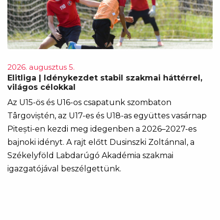
2026. augusztus 5.
Elitliga | Idénykezdet stabil szakmai háttérrel,
világos célokkal
Az U15-ös és U16-os csapatunk szombaton
Târgoviștén, az U17-es és U18-as együttes vasárnap
Pitești-en kezdi meg idegenben a 2026–2027-es
bajnoki idényt. A rajt előtt Dusinszki Zoltánnal, a
Székelyföld Labdarúgó Akadémia szakmai
igazgatójával beszélgettünk.