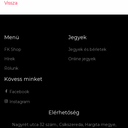
Vissza
Menü
Jegyek
FK Shop
Jegyek és bérletek
Hírek
Online jegyek
Rólunk
Kövess minket
Facebook
Instagram
Elérhetőség
Nagyrét utca 32 szám., Csíkszereda, Hargita megye,