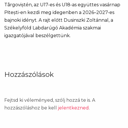
Târgoviștén, az U17-es és U18-as együttes vasárnap
Pitești-en kezdi meg idegenben a 2026–2027-es
bajnoki idényt. A rajt előtt Dusinszki Zoltánnal, a
Székelyföld Labdarúgó Akadémia szakmai
igazgatójával beszélgettünk.
Hozzászólások
Fejtsd ki véleményed, szólj hozzá te is. A
hozzászóláshoz be kell
jelentkezned
.