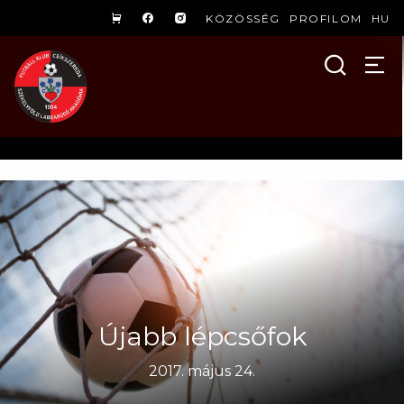
KÖZÖSSÉG
PROFILOM
HU
Újabb lépcsőfok
2017. május 24.