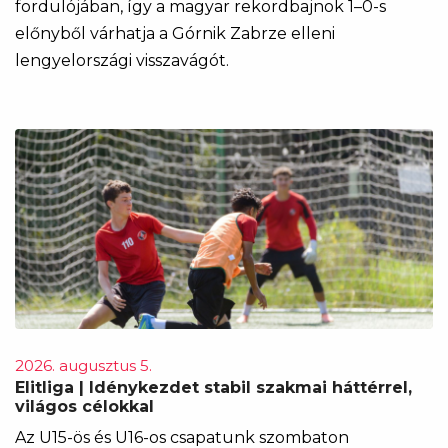
fordulójában, így a magyar rekordbajnok 1–0-s
előnyből várhatja a Górnik Zabrze elleni
lengyelországi visszavágót.
2026. augusztus 5.
Elitliga | Idénykezdet stabil szakmai háttérrel,
világos célokkal
Az U15-ös és U16-os csapatunk szombaton