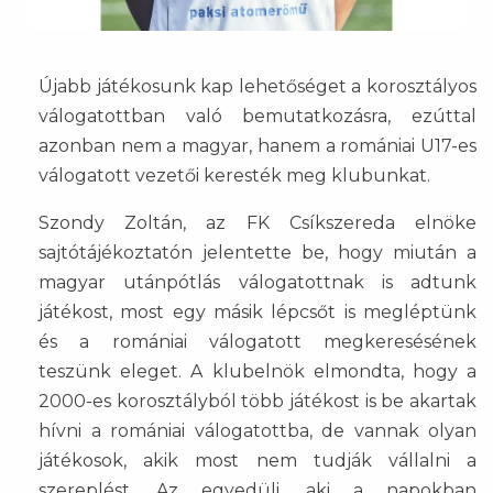
Újabb játékosunk kap lehetőséget a korosztályos
válogatottban való bemutatkozásra, ezúttal
azonban nem a magyar, hanem a romániai U17-es
válogatott vezetői keresték meg klubunkat.
Szondy Zoltán, az FK Csíkszereda elnöke
sajtótájékoztatón jelentette be, hogy miután a
magyar utánpótlás válogatottnak is adtunk
játékost, most egy másik lépcsőt is megléptünk
és a romániai válogatott megkeresésének
teszünk eleget. A klubelnök elmondta, hogy a
2000-es korosztályból több játékost is be akartak
hívni a romániai válogatottba, de vannak olyan
játékosok, akik most nem tudják vállalni a
szereplést. Az egyedüli, aki a napokban