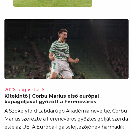
2026. augusztus 6.
Kitekintő | Corbu Marius első európai
kupagóljával győzött a Ferencváros
A Székelyföld Labdarúgó Akadémia neveltje, Corbu
Marius szerezte a Ferencváros győztes gólját szerda
este az UEFA Európa-liga selejtezőjének harmadik