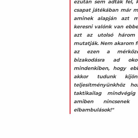
ezután sem adták fel, k
csapat játékában már mu
aminek alapján azt 
keresni valónk van ebb
azt az utolsó három
mutatják. Nem akarom fe
az ezen a mérkőzés
bizakodásra ad okot
mindenkiben, hogy ebb
akkor tudunk kijö
teljesítményünkhöz h
taktikailag mindvégig
amiben nincsenek „ü
elbambulások!"