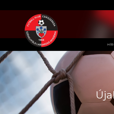
HÍ
Úja