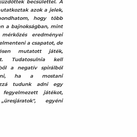
üzdöttek becsülettel. A
tatkoztak azok a jelek,
mondhatom, hogy több
en a bajnokságban, mint
 mérkőzés eredményei
lmenteni a csapatot, de
en mutatott játék,
. Tudatosulnia kell
ől a negatív spirálból
nni, ha a mostani
ozzá tudunk adni egy
 fegyelmezett játékot,
resjáratok", egyéni