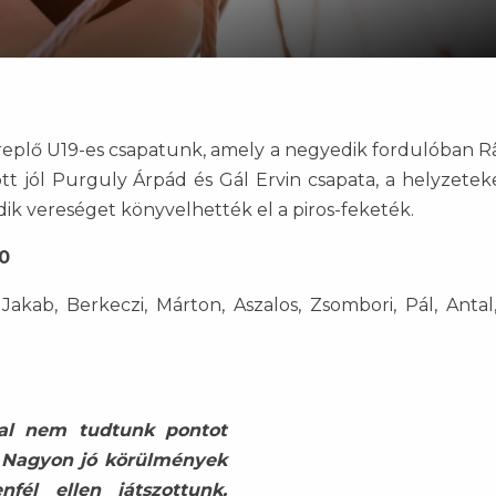
szereplő U19-es csapatunk, amely a negyedik fordulóban 
ott jól Purguly Árpád és Gál Ervin csapata, a helyzete
dik vereséget könyvelhették el a piros-feketék.
0
akab, Berkeczi, Márton, Aszalos, Zsombori, Pál, Antal,
kal nem tudtunk pontot
. Nagyon jó körülmények
nfél ellen játszottunk.