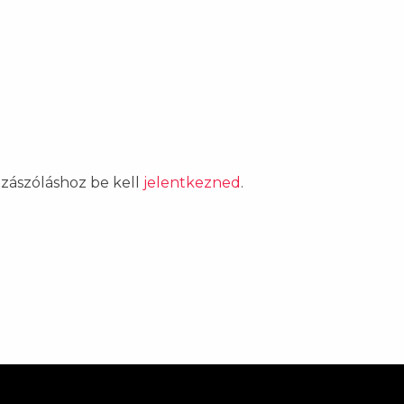
ozzászóláshoz be kell
jelentkezned
.