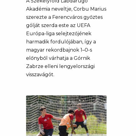
A Székelyföld Labdarúgó
Akadémia neveltje, Corbu Marius
szerezte a Ferencváros győztes
gólját szerda este az UEFA
Európa-liga selejtezőjének
harmadik fordulójában, így a
magyar rekordbajnok 1–0-s
előnyből várhatja a Górnik
Zabrze elleni lengyelországi
visszavágót.