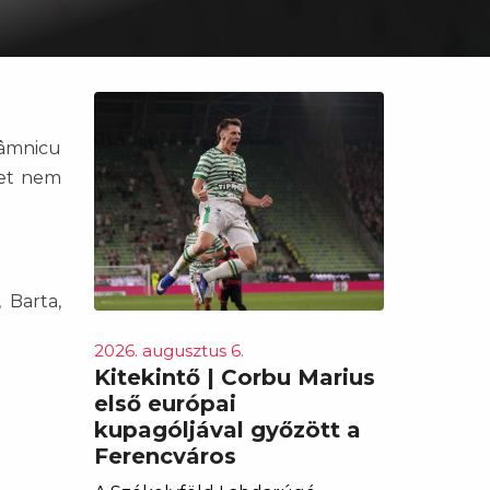
Râmnicu
ket nem
 Barta,
2026. augusztus 6.
Kitekintő | Corbu Marius
első európai
kupagóljával győzött a
Ferencváros