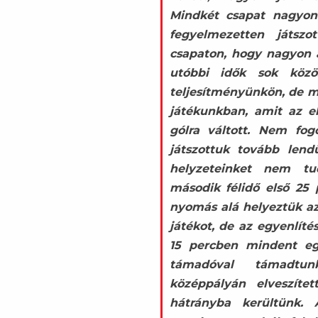
Mindkét csapat nagyon 
fegyelmezetten játszo
csapaton, hogy nagyon 
utóbbi idők sok közö
teljesítményünkön, de m
játékunkban, amit az el
gólra váltott. Nem fo
játszottuk tovább lend
helyzeteinket nem tu
második félidő első 2
nyomás alá helyeztük az 
játékot, de az egyenlíté
15 percben mindent eg
támadóval támadtu
középpályán elveszíte
hátrányba kerültünk. 