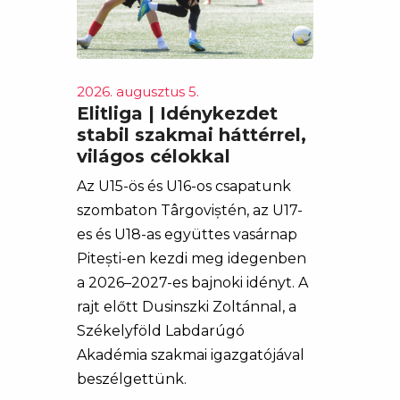
2026. augusztus 5.
Elitliga | Idénykezdet
stabil szakmai háttérrel,
világos célokkal
Az U15-ös és U16-os csapatunk
szombaton Târgoviștén, az U17-
es és U18-as együttes vasárnap
Pitești-en kezdi meg idegenben
a 2026–2027-es bajnoki idényt. A
rajt előtt Dusinszki Zoltánnal, a
Székelyföld Labdarúgó
Akadémia szakmai igazgatójával
beszélgettünk.