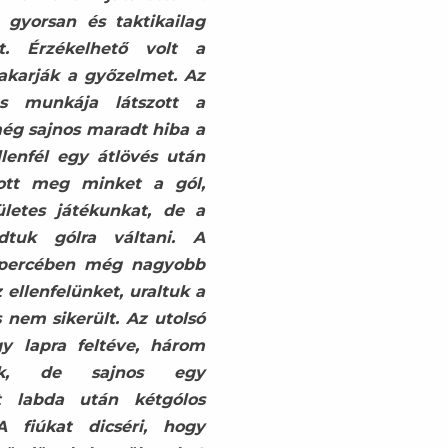
gyorsan és taktikailag
tt. Érzékelhető volt a
akarják a győzelmet. Az
s munkája látszott a
ég sajnos maradt hiba a
lenfél egy átlövés után
gott meg minket a gól,
ületes játékunkat, de a
dtuk gólra váltani. A
5 percében még nagyobb
ellenfelünket, uraltuk a
s nem sikerült. Az utolsó
y lapra feltéve, három
nk, de sajnos egy
tt labda után kétgólos
A fiúkat dicséri, hogy