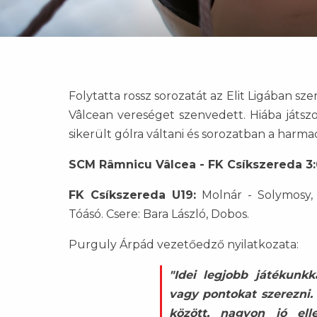
Folytatta rossz sorozatát az Elit Ligában 
Vâlcean vereséget szenvedett. Hiába játsz
sikerült gólra váltani és sorozatban a harma
SCM Râmnicu Vâlcea - FK Csíkszereda 3:
FK Csíkszereda U19:
Molnár - Solymosy, J
Tóásó. Csere: Bara László, Dobos.
Purguly Árpád vezetőedző nyilatkozata:
"Idei legjobb játékunk
vagy pontokat szerezni
között, nagyon jó elle