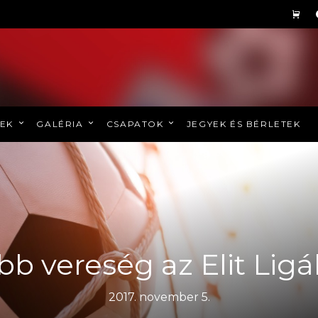
REK
GALÉRIA
CSAPATOK
JEGYEK ÉS BÉRLETEK
bb vereség az Elit Lig
2017. november 5.