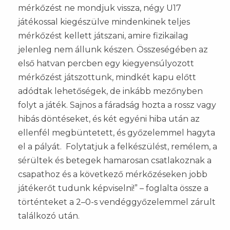
mérkőzést ne mondjuk vissza, négy U17
játékossal kiegészülve mindenkinek teljes
mérkőzést kellett játszani, amire fizikailag
jelenleg nem állunk készen. Összeségében az
első hatvan percben egy kiegyensúlyozott
mérkőzést játszottunk, mindkét kapu előtt
adódtak lehetőségek, de inkább mezőnyben
folyt a játék. Sajnos a fáradság hozta a rossz vagy
hibás döntéseket, és két egyéni hiba után az
ellenfél megbüntetett, és győzelemmel hagyta
el a pályát. Folytatjuk a felkészülést, remélem, a
sérültek és betegek hamarosan csatlakoznak a
csapathoz és a következő mérkőzéseken jobb
játékerőt tudunk képviselni!” – foglalta össze a
történteket a 2–0-s vendéggyőzelemmel zárult
találkozó után.