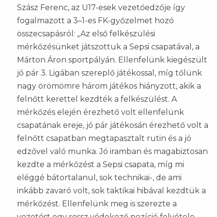
Szász Ferenc, az U17-esek vezetőedzője így
fogalmazott a 3–1-es FK-győzelmet hozó
összecsapásról: „Az első felkészülési
mérkőzésünket játszottuk a Sepsi csapatával, a
Márton Áron sportpályán. Ellenfelünk kiegészült
jó pár 3. Ligában szereplő játékossal, míg tőlünk
nagy örömömre három játékos hiányzott, akik a
felnőtt kerettel kezdték a felkészülést. A
mérkőzés elején érezhető volt ellenfelünk
csapatának ereje, jó pár játékosán érezhető volt a
felnőtt csapatban megtapasztalt rutin és a jó
edzővel való munka. Jó iramban és magabiztosan
kezdte a mérkőzést a Sepsi csapata, míg mi
eléggé bátortalanul, sok technikai-, de ami
inkább zavaró volt, sok taktikai hibával kezdtük a
mérkőzést. Ellenfelünk meg is szerezte a
vezetést egy rossz védekező pozíció felvétele