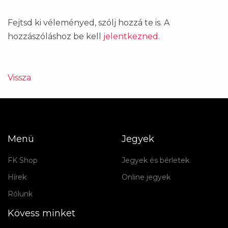
Fejtsd ki véleményed, szólj hozzá te is. A
hozzászóláshoz be kell
jelentkezned
.
Vissza
Menü
Jegyek
FK Shop
Jegyek és bérletek
Hírek
Online jegyek
Rólunk
Kövess minket