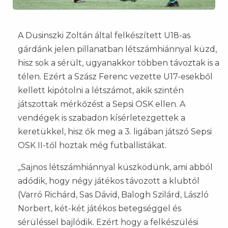
A Dusinszki Zoltán által felkészített U18-as
gárdánk jelen pillanatban létszámhiánnyal küzd,
hisz sok a sérült, ugyanakkor többen távoztak is a
télen. Ezért a Szász Ferenc vezette U17-esekből
kellett kipótolni a létszámot, akik szintén
játszottak mérkőzést a Sepsi OSK ellen. A
vendégek is szabadon kísérletezgettek a
keretükkel, hisz ők meg a 3. ligában játszó Sepsi
OSK II-től hoztak még futballistákat.
„Sajnos létszámhiánnyal küszködünk, ami abból
adódik, hogy négy játékos távozott a klubtól
(Varró Richárd, Sas Dávid, Balogh Szilárd, László
Norbert, két-két játékos betegséggel és
sérüléssel bajlódik. Ezért hogy a felkészülési