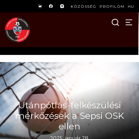
KÖZÖSSÉG
PROFILOM
HU
Utánpótlás-felkészülési
mérkőzések a Sepsi OSK
ellen
2025. január 28.