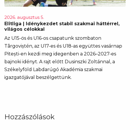
2026. augusztus 5.
Elitliga | Idénykezdet stabil szakmai háttérrel,
világos célokkal
Az U15-ös és U16-os csapatunk szombaton
Târgoviștén, az U17-es és U18-as együttes vasárnap
Pitești-en kezdi meg idegenben a 2026–2027-es
bajnoki idényt. A rajt előtt Dusinszki Zoltánnal, a
Székelyföld Labdarúgó Akadémia szakmai
igazgatójával beszélgettünk.
Hozzászólások