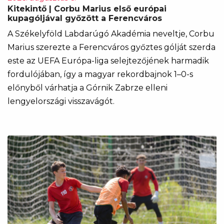
Kitekintő | Corbu Marius első európai
kupagóljával győzött a Ferencváros
A Székelyföld Labdarúgó Akadémia neveltje, Corbu
Marius szerezte a Ferencváros győztes gólját szerda
este az UEFA Európa-liga selejtezőjének harmadik
fordulójában, így a magyar rekordbajnok 1–0-s
előnyből várhatja a Górnik Zabrze elleni
lengyelországi visszavágót.