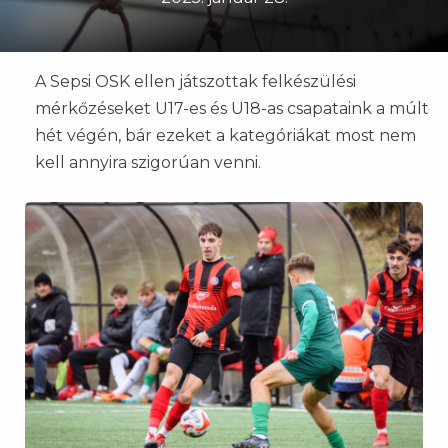
A Sepsi OSK ellen játszottak felkészülési
mérkőzéseket U17-es és U18-as csapataink a múlt
hét végén, bár ezeket a kategóriákat most nem
kell annyira szigorúan venni.