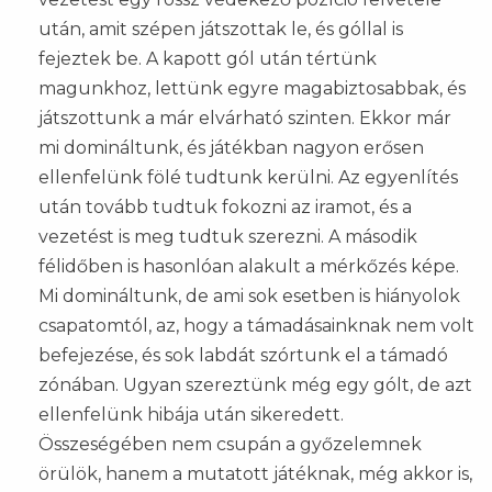
után, amit szépen játszottak le, és góllal is
fejeztek be. A kapott gól után tértünk
magunkhoz, lettünk egyre magabiztosabbak, és
játszottunk a már elvárható szinten. Ekkor már
mi domináltunk, és játékban nagyon erősen
ellenfelünk fölé tudtunk kerülni. Az egyenlítés
után tovább tudtuk fokozni az iramot, és a
vezetést is meg tudtuk szerezni. A második
félidőben is hasonlóan alakult a mérkőzés képe.
Mi domináltunk, de ami sok esetben is hiányolok
csapatomtól, az, hogy a támadásainknak nem volt
befejezése, és sok labdát szórtunk el a támadó
zónában. Ugyan szereztünk még egy gólt, de azt
ellenfelünk hibája után sikeredett.
Összeségében nem csupán a győzelemnek
örülök, hanem a mutatott játéknak, még akkor is,