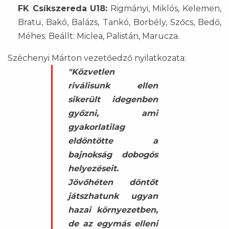
FK Csíkszereda U18:
Rigmányi, Miklós, Kelemen,
Bratu, Bakó, Balázs, Tankó, Borbély, Szőcs, Bedő,
Méhes. Beállt: Miclea, Palistán, Marucza.
Széchenyi Márton vezetőedző nyilatkozata:
"Közvetlen
riválisunk ellen
sikerült idegenben
győzni, ami
gyakorlatilag
eldöntötte a
bajnokság dobogós
helyezéseit.
Jövőhéten döntőt
játszhatunk ugyan
hazai környezetben,
de az egymás elleni