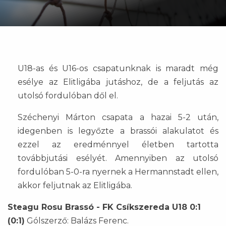
U18-as és U16-os csapatunknak is maradt még
esélye az Elitligába jutáshoz, de a feljutás az
utolsó fordulóban dől el.
Széchenyi Márton csapata a hazai 5-2 után,
idegenben is legyőzte a brassói alakulatot és
ezzel az eredménnyel életben tartotta
továbbjutási esélyét. Amennyiben az utolsó
fordulóban 5-0-ra nyernek a Hermannstadt ellen,
akkor feljutnak az Elitligába.
Steagu Rosu Brassó - FK Csíkszereda U18 0:1
(0:1)
Gólszerző: Balázs Ferenc.