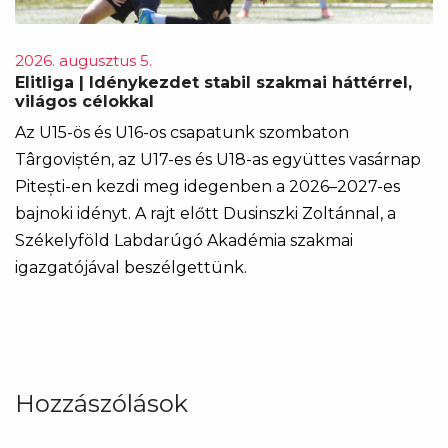
2026. augusztus 5.
Elitliga | Idénykezdet stabil szakmai háttérrel,
világos célokkal
Az U15-ös és U16-os csapatunk szombaton
Târgoviștén, az U17-es és U18-as együttes vasárnap
Pitești-en kezdi meg idegenben a 2026–2027-es
bajnoki idényt. A rajt előtt Dusinszki Zoltánnal, a
Székelyföld Labdarúgó Akadémia szakmai
igazgatójával beszélgettünk.
Hozzászólások