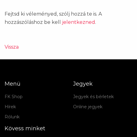
Fejtsd ki véleményed, szólj hozzá te is. A
hozzászóláshoz be kell
jelentkezned
.
Vissza
Menü
Jegyek
FK Shop
Jegyek és bérletek
Hírek
Online jegyek
Rólunk
Kövess minket