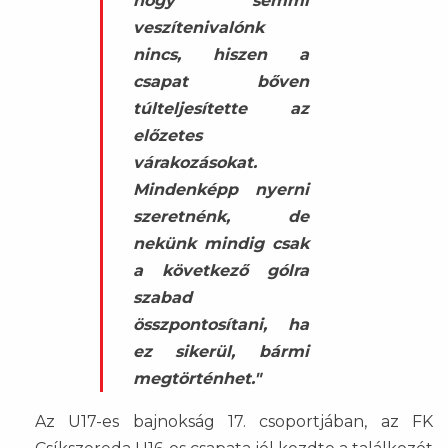
hogy semmi
veszítenivalónk
nincs, hiszen a
csapat bőven
túlteljesítette az
előzetes
várakozásokat.
Mindenképp nyerni
szeretnénk, de
nekünk mindig csak
a következő gólra
szabad
összpontosítani, ha
ez sikerül, bármi
megtörténhet."
Az U17-es bajnokság 17. csoportjában, az FK