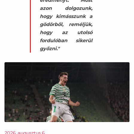
eredményt. Most
azon dolgozunk,
hogy kimásszunk a
gödörből, reméljük,
hogy az utolsó
fordulóban sikerül
győzni."
2026. augusztus 6.