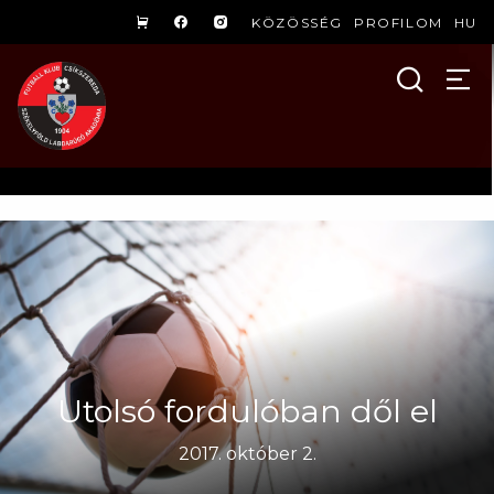
KÖZÖSSÉG
PROFILOM
HU
Utolsó fordulóban dől el
2017. október 2.