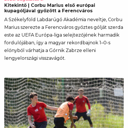
Kitekintő | Corbu Marius első európai
kupagóljával győzött a Ferencváros
A Székelyföld Labdarúgó Akadémia neveltje, Corbu
Marius szerezte a Ferencváros győztes gólját szerda
este az UEFA Európa-liga selejtezőjének harmadik
fordulójában, így a magyar rekordbajnok 1–0-s
előnyből várhatja a Górnik Zabrze elleni
lengyelországi visszavágót.