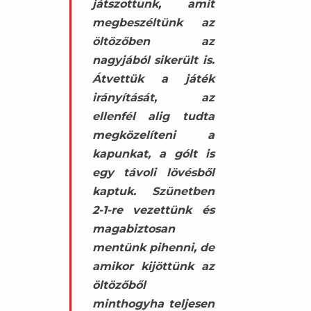
játszottunk, amit
megbeszéltünk az
öltözőben az
nagyjából sikerült is.
Átvettük a játék
irányítását, az
ellenfél alig tudta
megközelíteni a
kapunkat, a gólt is
egy távoli lövésből
kaptuk. Szünetben
2-1-re vezettünk és
magabiztosan
mentünk pihenni, de
amikor kijöttünk az
öltözőből
minthogyha teljesen