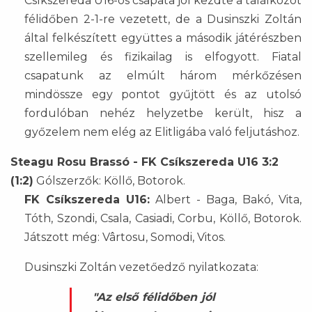
Csíkszereda U16-os csapata jól kezdte a találkozót
félidőben 2-1-re vezetett, de a Dusinszki Zoltán
által felkészített együttes a második játérészben
szellemileg és fizikailag is elfogyott. Fiatal
csapatunk az elmúlt három mérkőzésen
mindössze egy pontot gyűjtött és az utolsó
fordulóban nehéz helyzetbe került, hisz a
győzelem nem elég az Elitligába való feljutáshoz.
Steagu Rosu Brassó - FK Csíkszereda U16 3:2
(1:2)
Gólszerzők: Köllő, Botorok.
FK Csíkszereda U16:
Albert - Baga, Bakó, Vita,
Tóth, Szondi, Csala, Casiadi, Corbu, Köllő, Botorok.
Játszott még: Vârtosu, Somodi, Vitos.
Dusinszki Zoltán vezetőedző nyilatkozata:
"Az első félidőben jól