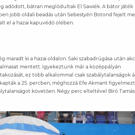
g adódott, bátran meglódultak El Sawiék. A bátor játék
en jobb oldali beadás után Sebestyén Botond fejelt mel
lt el a hazai kapuvédő ölében.
ég maradt ki a hazai oldalon. Saki szabadrúgása után ak
talmasat mentett. Igyekeztünk már a középpályán
takozását, ez több alkalommal csak szabálytalanságok á
ak kapták a 25. percben, méghozzá Efe Akmant figyelmezt
álytalanságot követően. Négy perc elteltével Biró Tamás 