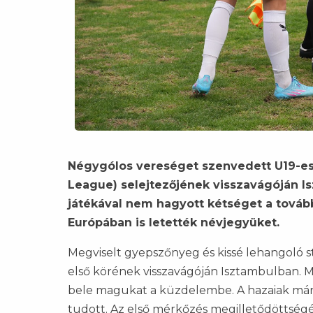
Négygólos vereséget szenvedett U19-es 
League) selejtezőjének visszavágóján I
játékával nem hagyott kétséget a továbbj
Európában is letették névjegyüket.
Megviselt gyepszőnyeg és kissé lehangoló s
első körének visszavágóján Isztambulban. 
bele magukat a küzdelembe. A hazaiak már 
tudott. Az első mérkőzés megilletődöttségé