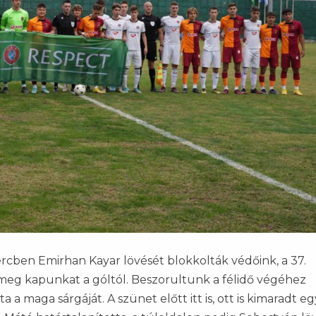
percben Emirhan Kayar lövését blokkolták védőink, a 37.
g kapunkat a góltól. Beszorultunk a félidő végéhez
a maga sárgáját. A szünet előtt itt is, ott is kimaradt e