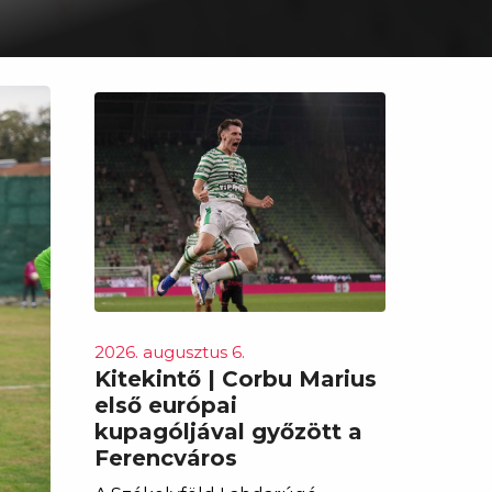
2026. augusztus 6.
Kitekintő | Corbu Marius
első európai
kupagóljával győzött a
Ferencváros