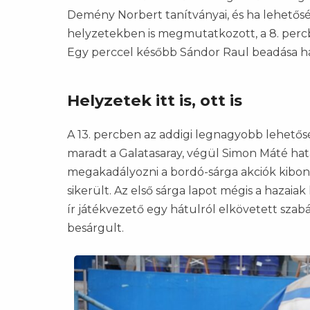
Demény Norbert tanítványai, és ha lehetősé
helyzetekben is megmutatkozott, a 8. percb
Egy perccel később Sándor Raul beadása ha
Helyzetek itt is, ott is
A 13. percben az addigi legnagyobb lehetős
maradt a Galatasaray, végül Simon Máté ha
megakadályozni a bordó-sárga akciók kibon
sikerült. Az első sárga lapot mégis a hazai
ír játékvezető egy hátulról elkövetett szab
besárgult.