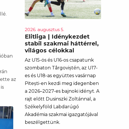
lé.
2026. augusztus 5.
Elitliga | Idénykezdet
stabil szakmai háttérrel,
világos célokkal
cióban
Az U15-ös és U16-os csapatunk
szombaton Târgoviștén, az U17-
rán
es és U18-as együttes vasárnap
ette az
Pitești-en kezdi meg idegenben
is
a 2026–2027-es bajnoki idényt. A
rajt előtt Dusinszki Zoltánnal, a
Székelyföld Labdarúgó
Akadémia szakmai igazgatójával
beszélgettünk.