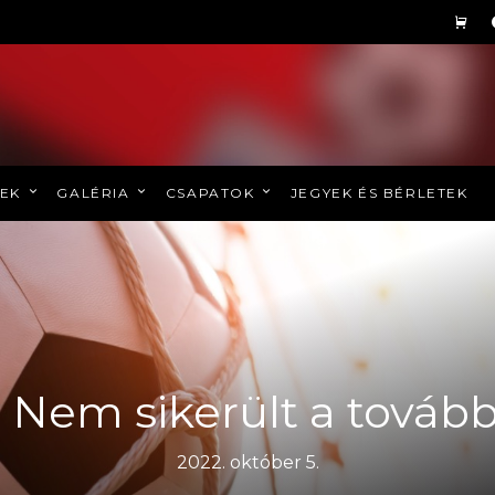
REK
GALÉRIA
CSAPATOK
JEGYEK ÉS BÉRLETEK
| Nem sikerült a tovább
2022. október 5.