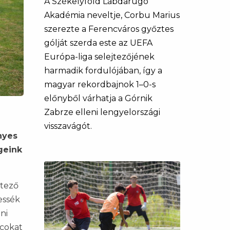
A Székelyföld Labdarúgó
Akadémia neveltje, Corbu Marius
szerezte a Ferencváros győztes
gólját szerda este az UEFA
Európa-liga selejtezőjének
harmadik fordulójában, így a
magyar rekordbajnok 1–0-s
előnyből várhatja a Górnik
Zabrze elleni lengyelországi
visszavágót.
nyes
geink
jtező
essék
ni
rcokat