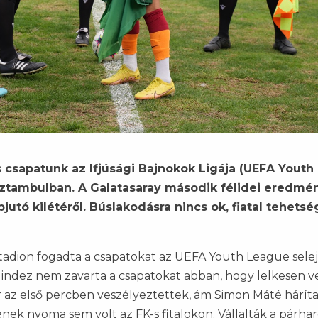
csapatunk az Ifjúsági Bajnokok Ligája (UEFA Youth
sztambulban. A Galatasaray második félidei eredmé
utó kilétéről. Búslakodásra nincs ok, fiatal tehetsé
tadion fogadta a csapatokat az UEFA Youth League sele
Mindez nem zavarta a csapatokat abban, hogy lelkesen v
az első percben veszélyeztettek, ám Simon Máté háríta
nek nyoma sem volt az FK-s fitalokon. Vállalták a párha