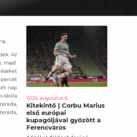
na.
sek. Az
k, majd
zéseket
 percet
két nap
s iskola
2026. augusztus 6.
zereda,
Kitekintő | Corbu Marius
első európai
zereda,
kupagóljával győzött a
Ferencváros