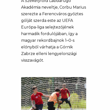
A Székelyföld Labdarúgó
Akadémia neveltje, Corbu Marius
szerezte a Ferencváros győztes
gólját szerda este az UEFA
Európa-liga selejtezőjének
harmadik fordulójában, így a
magyar rekordbajnok 1–0-s
előnyből várhatja a Górnik
Zabrze elleni lengyelországi
visszavágót.