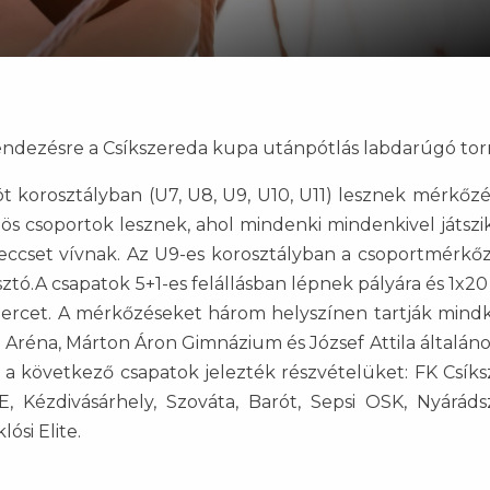
ndezésre a Csíkszereda kupa utánpótlás labdarúgó tor
t korosztályban (U7, U8, U9, U10, U11) lesznek mérkőzé
-ös csoportok lesznek, ahol mindenki mindenkivel játszi
eccset vívnak. Az U9-es korosztályban a csoportmérkő
tó.A csapatok 5+1-es felállásban lépnek pályára és 1x20
5 percet. A mérkőzéseket három helyszínen tartják mind
lt Aréna, Márton Áron Gimnázium és József Attila általáno
 a következő csapatok jelezték részvételüket: FK Csíks
, Kézdivásárhely, Szováta, Barót, Sepsi OSK, Nyáráds
ósi Elite.