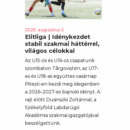
2026. augusztus 5.
Elitliga | Idénykezdet
stabil szakmai háttérrel,
világos célokkal
Az U15-ös és U16-os csapatunk
szombaton Târgoviștén, az U17-
es és U18-as együttes vasárnap
Pitești-en kezdi meg idegenben
a 2026–2027-es bajnoki idényt. A
rajt előtt Dusinszki Zoltánnal, a
Székelyföld Labdarúgó
Akadémia szakmai igazgatójával
beszélgettünk.