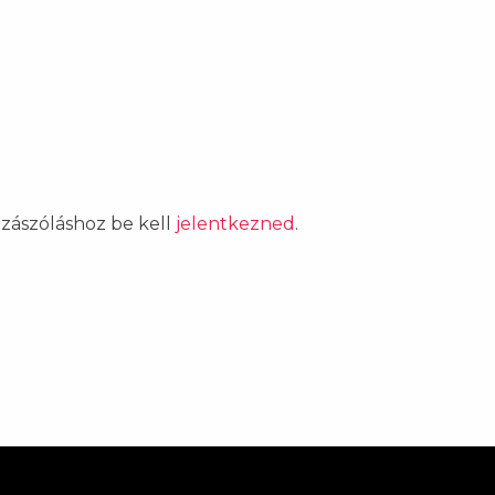
ozzászóláshoz be kell
jelentkezned
.