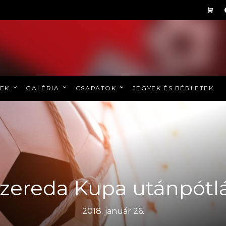
REK
GALÉRIA
CSAPATOK
JEGYEK ÉS BÉRLETEK
szereda Kupa utánpótl
2018. január 26.