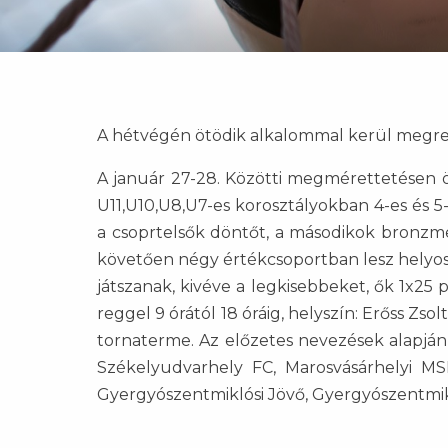
A hétvégén ötödik alkalommal kerül megre
A január 27-28. Közötti megmérettetésen ö
U11,U10,U8,U7-es korosztályokban 4-es és 5
a csoprtelsők döntőt, a másodikok bronzm
követően négy értékcsoportban lesz helyosz
játszanak, kivéve a legkisebbeket, ők 1x2
reggel 9 órától 18 óráig, helyszín: Erőss Zso
tornaterme. Az előzetes nevezések alapján
Székelyudvarhely FC, Marosvásárhelyi MSE
Gyergyószentmiklósi Jövő, Gyergyószentmikl