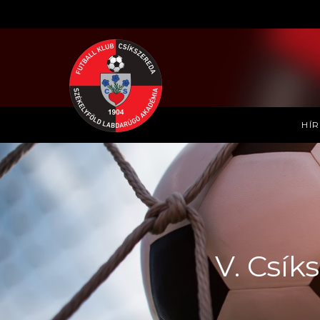
HÍ
V. Csík