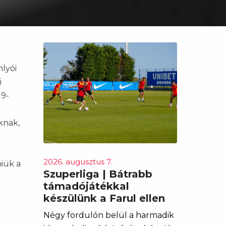
mlyói
i
19-
knak,
2026. augusztus 7.
niük a
Szuperliga | Bátrabb
támadójátékkal
készülünk a Farul ellen
Négy fordulón belül a harmadik