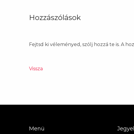
Hozzászólások
Fejtsd ki véleményed, szólj hozzá te is. A h
Vissza
Menü
Jegye