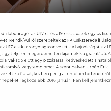
da labdarúgói, az U17-es és U19-es csapatok egy csíkso
 évet. Rendkívül jól szerepeltek az FK Csíkszereda ifjúság
 (az U17-esek toronymagasan vezetik a bajnokságot, az U
), így teljesen megérdemelten kijár nekik a gratuláció. A
olai vakáció előtt egy pizzázással kedveskedett a fiatalo
 csíksomlyói kegytemplomot. A szent helyen Urbán Erik
vezette a fiukat, közben pedig a templom történetéről
ünnepeket, legközelebb 2016. január 11-én kell jelentkez