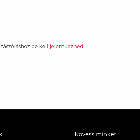
ozzászóláshoz be kell
jelentkezned
.
k
Kövess minket