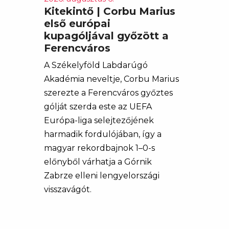
Kitekintő | Corbu Marius
első európai
kupagóljával győzött a
Ferencváros
A Székelyföld Labdarúgó
Akadémia neveltje, Corbu Marius
szerezte a Ferencváros győztes
gólját szerda este az UEFA
Európa-liga selejtezőjének
harmadik fordulójában, így a
magyar rekordbajnok 1–0-s
előnyből várhatja a Górnik
Zabrze elleni lengyelországi
visszavágót.