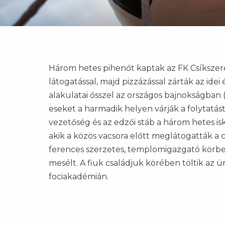
Három hetes pihenőt kaptak az FK Csíkszere
látogatással, majd pizzázással zárták az idei
alakulatai ősszel az országos bajnokságban
eseket a harmadik helyen várják a folytatást
vezetőség és az edzői stáb a három hetes isk
akik a közös vacsora előtt meglátogatták a
ferences szerzetes, templomigazgató körbe
mesélt. A fiuk családjuk körében töltik az 
fociakadémián.