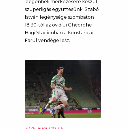
idegenbeli mérkőzésére készül
szuperligás együttesünk. Szabó
István legénysége szombaton
18.30-tól az ovidiui Gheorghe
Hagi Stadionban a Konstancai
Farul vendége lesz.
2026. augusztus 6.