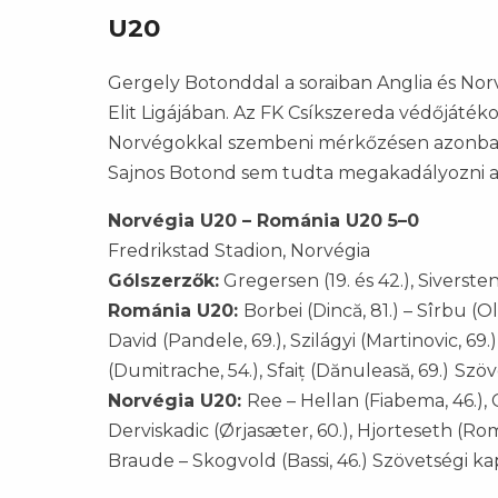
U20
Gergely Botonddal a soraiban Anglia és Nor
Elit Ligájában. Az FK Csíkszereda védőjátéko
Norvégokkal szembeni mérkőzésen azonban c
Sajnos Botond sem tudta megakadályozni a
Norvégia U20 – Románia U20 5–0
Fredrikstad Stadion, Norvégia
Gólszerzők:
Gregersen (19. és 42.), Siversten
Románia U20:
Borbei (Dincă, 81.) – Sîrbu (O
David (Pandele, 69.), Szilágyi (Martinovic, 69.
(Dumitrache, 54.), Sfaiț (Dănuleasă, 69.)
Szöv
Norvégia U20:
Ree – Hellan (Fiabema, 46.),
Derviskadic (Ørjasæter, 60.), Hjorteseth (Rom
Braude – Skogvold (Bassi, 46.) Szövetségi k