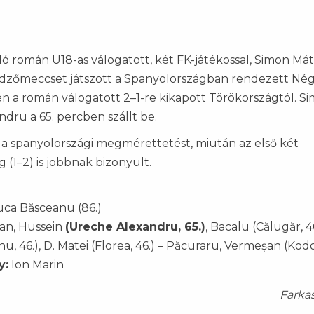
lló román U18-as válogatott, két FK-játékossal, Simon Mát
dzőmeccset játszott a Spanyolországban rendezett Né
n a román válogatott 2–1-re kikapott Törökországtól. S
dru a 65. percben szállt be.
a spanyolországi megmérettetést, miután az első két
 (1–2) is jobbnak bizonyult.
 Luca Băsceanu (86.)
șan, Hussein
(Ureche Alexandru, 65.)
, Bacalu (Călugăr, 46
u, 46.), D. Matei (Florea, 46.) – Păcuraru, Vermeșan (Kodor
y:
Ion Marin
Farka