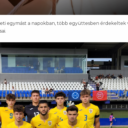
eti egymást a napokban, több együttesben érdekeltek 
ai.