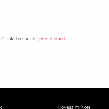
ozzászóláshoz be kell
jelentkezned
.
k
Kövess minket