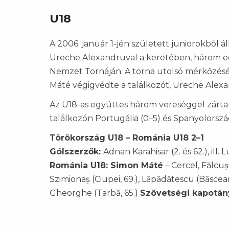
U18
A 2006. január 1-jén született juniorokból á
Ureche Alexandruval a keretében, három e
Nemzet Tornáján. A torna utolsó mérkőzésé
Máté végigvédte a találkozót, Ureche Alexan
Az U18-as együttes három vereséggel zárta 
találkozón Portugália (0–5) és Spanyolország
Törökország U18 – Románia U18 2–1
Gólszerzők:
Adnan Karahisar (2. és 62.), ill.
Románia U18: Simon Máté
– Cercel, Fălcu
Szimionaș (Ciupei, 69.), Lăpădătescu (Băscean
Gheorghe (Tarbă, 65.)
Szövetségi kapotán