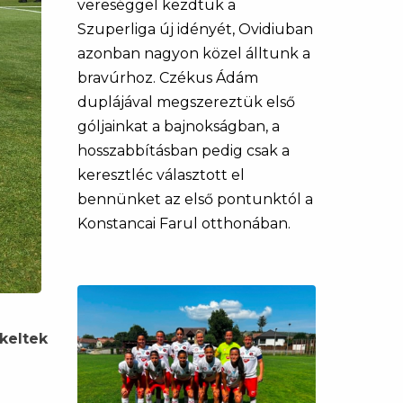
vereséggel kezdtük a
Szuperliga új idényét, Ovidiuban
azonban nagyon közel álltunk a
bravúrhoz. Czékus Ádám
duplájával megszereztük első
góljainkat a bajnokságban, a
hosszabbításban pedig csak a
keresztléc választott el
bennünket az első pontunktól a
Konstancai Farul otthonában.
keltek