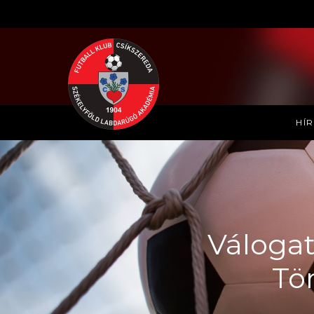
HÍ
Válogat
Tör