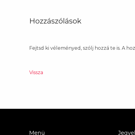
Hozzászólások
Fejtsd ki véleményed, szólj hozzá te is. A h
Vissza
Menü
Jegye