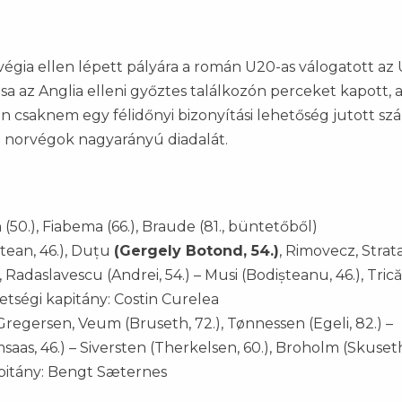
végia ellen lépett pályára a román U20-as válogatott az
sa az Anglia elleni győztes találkozón perceket kapott, 
saknem egy félidőnyi bizonyítási lehetőség jutott szá
 norvégok nagyarányú diadalát.
 (50.), Fiabema (66.), Braude (81., büntetőből)
ltean, 46.), Duțu
(Gergely Botond, 54.)
, Rimovecz, Strata
), Radaslavescu (Andrei, 54.) – Musi (Bodișteanu, 46.), Trică
etségi kapitány: Costin Curelea
 Gregersen, Veum (Bruseth, 72.), Tønnessen (Egeli, 82.) –
saas, 46.) – Siversten (Therkelsen, 60.), Broholm (Skuseth,
apitány: Bengt Sæternes