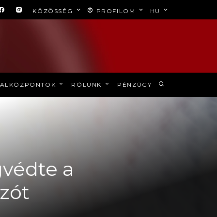
KÖZÖSSÉG
PROFILOM
HU
ALKÖZPONTOK
RÓLUNK
PÉNZÜGY
gvédte a
ozót