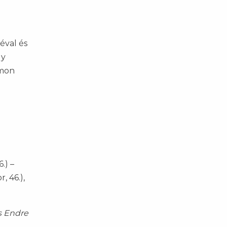
éval és
gy
imon
.) –
, 46.),
s Endre