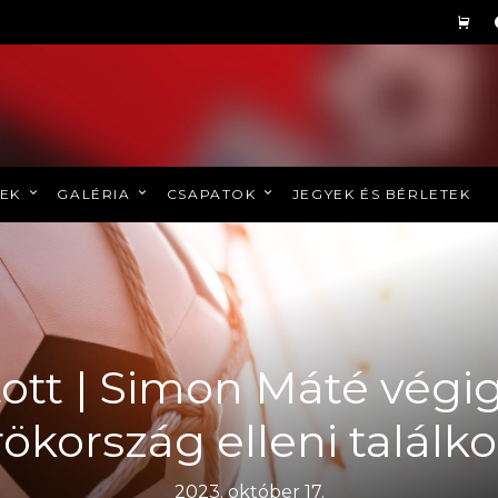
REK
GALÉRIA
CSAPATOK
JEGYEK ÉS BÉRLETEK
ott | Simon Máté végi
ökország elleni találk
2023. október 17.