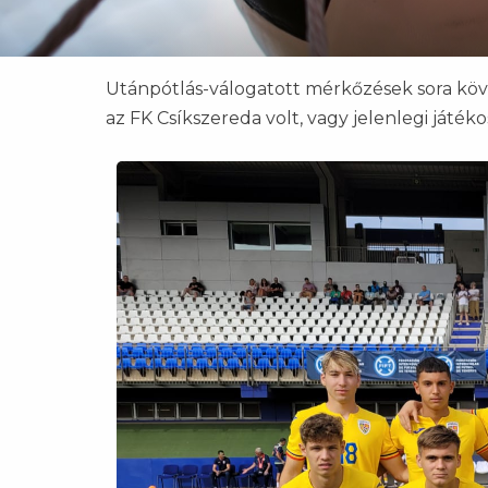
Utánpótlás-válogatott mérkőzések sora köv
az FK Csíkszereda volt, vagy jelenlegi játékos