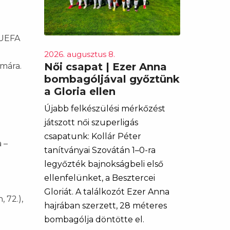
 UEFA
a
2026. augusztus 8.
Női csapat | Ezer Anna
mára.
bombagóljával győztünk
a Gloria ellen
Újabb felkészülési mérkőzést
játszott női szuperligás
csapatunk: Kollár Péter
 –
tanítványai Szovátán 1–0-ra
legyőzték bajnokságbeli első
ellenfelünket, a Besztercei
Gloriát. A találkozót Ezer Anna
 72.),
hajrában szerzett, 28 méteres
bombagólja döntötte el.