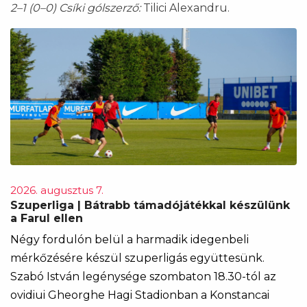
2–1 (0–0)
Csíki gólszerző:
Tilici Alexandru.
2026. augusztus 7.
Szuperliga | Bátrabb támadójátékkal készülünk
a Farul ellen
Négy fordulón belül a harmadik idegenbeli
mérkőzésére készül szuperligás együttesünk.
Szabó István legénysége szombaton 18.30-tól az
ovidiui Gheorghe Hagi Stadionban a Konstancai