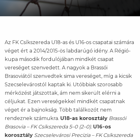
Az FK Csíkszereda U18-as és U16-os csapatai számára
véget ért a 2014/2015-ös labdarúgó idény. A Régió-
kupa második fordulójában mindkét csapat
vereséget szenvedett. A nagyok a Brassói
Brasoviától szenvedtek sima vereséget, míg a kicsik
Szecselevárostól kaptak ki. Utóbbiak szorosabb
mérkőzést játszottak, ám nem sikerült elérni a
céljukat. Ezen vereségekkel mindkét csapatnak
véget ér a bajnokság. Több találkozót nem
rendeznek számukra.
U18-as korosztály
Brassói
Brasovia – FK Csíkszereda 5–0 (2–0).
U16-os
korosztály
Szecselevárosi Precizia – FK Csíkszereda