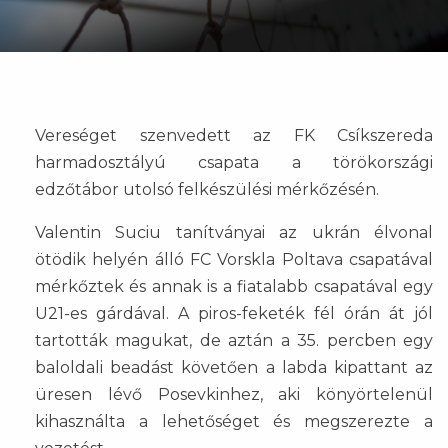
Vereséget szenvedett az FK Csíkszereda
harmadosztályú csapata a törökországi
edzőtábor utolsó felkészülési mérkőzésén.
Valentin Suciu tanítványai az ukrán élvonal
ötödik helyén álló FC Vorskla Poltava csapatával
mérkőztek és annak is a fiatalabb csapatával egy
U21-es gárdával. A piros-feketék fél órán át jól
tartották magukat, de aztán a 35. percben egy
baloldali beadást követően a labda kipattant az
üresen lévő Posevkinhez, aki könyörtelenül
kihasználta a lehetőséget és megszerezte a