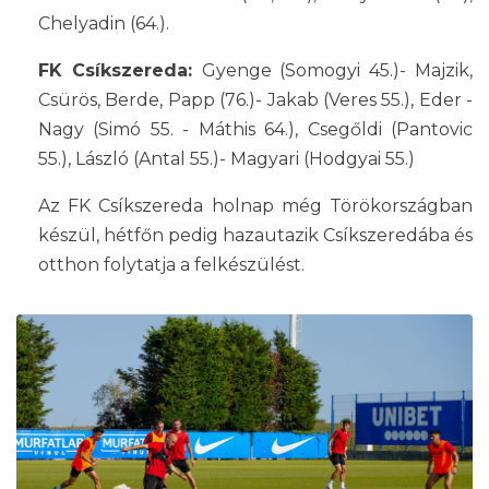
Chelyadin (64.).
FK Csíkszereda:
Gyenge (Somogyi 45.)- Majzik,
Csürös, Berde, Papp (76.)- Jakab (Veres 55.), Eder -
Nagy (Simó 55. - Máthis 64.), Csegőldi (Pantovic
55.), László (Antal 55.)- Magyari (Hodgyai 55.)
Az FK Csíkszereda holnap még Törökországban
készül, hétfőn pedig hazautazik Csíkszeredába és
otthon folytatja a felkészülést.