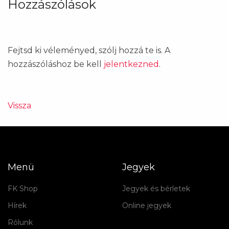
Hozzászólások
Fejtsd ki véleményed, szólj hozzá te is. A
hozzászóláshoz be kell
jelentkezned
.
Vissza
Menü
Jegyek
FK Shop
Jegyek és bérletek
Hírek
Online jegyek
Rólunk