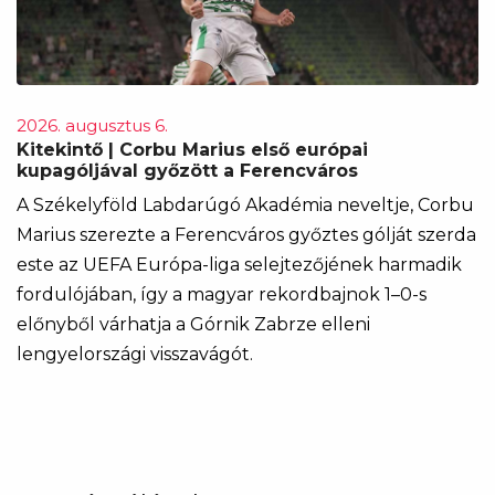
2026. augusztus 6.
Kitekintő | Corbu Marius első európai
kupagóljával győzött a Ferencváros
A Székelyföld Labdarúgó Akadémia neveltje, Corbu
Marius szerezte a Ferencváros győztes gólját szerda
este az UEFA Európa-liga selejtezőjének harmadik
fordulójában, így a magyar rekordbajnok 1–0-s
előnyből várhatja a Górnik Zabrze elleni
lengyelországi visszavágót.