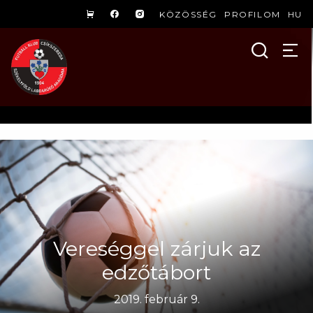
KÖZÖSSÉG
PROFILOM
HU
Vereséggel zárjuk az
edzőtábort
2019. február 9.