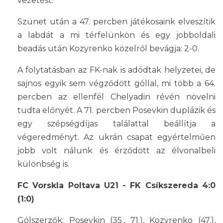
vezetést.
Szünet után a 47. percben játékosaink elveszítik
a labdát a mi térfelünkön és egy jobboldali
beadás után Kozyrenko közelről bevágja: 2-0.
A folytatásban az FK-nak is adódtak helyzetei, de
sajnos egyik sem végződött góllal, mi több a 64.
percben az ellenfél Chelyadin révén növelni
tudta előnyét. A 71. percben Posevkin duplázik és
egy szépségdíjas találattal beállítja a
végeredményt. Az ukrán csapat egyértelműen
jobb volt nálunk és érződött az élvonalbeli
különbség is.
FC Vorskla Poltava U21 - FK Csíkszereda 4:0
(1:0)
Gólszerzők: Posevkin (35., 71.), Kozyrenko (47.),