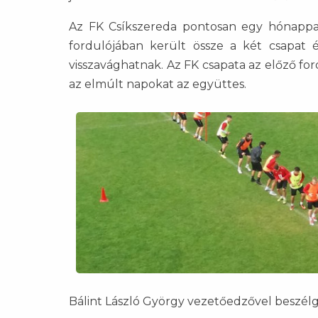
Az FK Csíkszereda pontosan egy hónappal
fordulójában került össze a két csapat é
visszavághatnak. Az FK csapata az előző for
az elmúlt napokat az együttes.
Bálint László György vezetőedzővel beszél