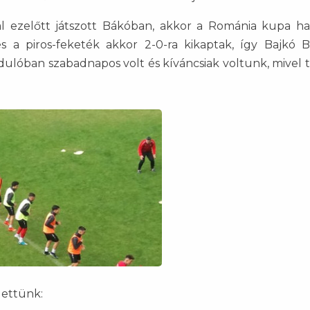
 ezelőtt játszott Bákóban, akkor a Románia kupa h
s a piros-feketék akkor 2-0-ra kikaptak, így Bajkó 
dulóban szabadnapos volt és kíváncsiak voltunk, mivel t
gettünk: