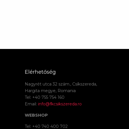
Elérhetőség
Nagyrét utca 32 szám., Csíkszereda,
Hargita megye, Romania
Tel: +40 755 754 160
Email:
info@fkcsikszereda.ro
WEBSHOP
Tel: +40 740 400 702