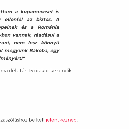
áttam a kupameccset is
 ellenfél az biztos. A
repelnek és a Románia
ben vannak, ráadásul a
zani, nem lesz könnyű
al megyünk Bákóba, egy
ményért!"
 ma délután 15 órakor kezdődik.
ozzászóláshoz be kell
jelentkezned
.