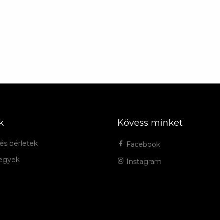
k
Kövess minket
és bérletek
Facebook
jegyek
Instagram