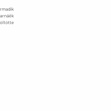
armadik
Barnáék
öltötte