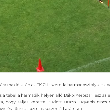
ára ma délután az FK Csíkszereda harmadosztályú csapa
 a tabella harmadik helyén álló Bákói Aerostar lesz az e
 hogy teljes kerettel tudott utazni, ugyanis nincs el
in és Lőrincz József is készen áll a játékra.