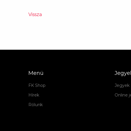
Vissza
Menü
Jegye
FK Shop
Jegyek 
Hírek
Online 
Rólunk