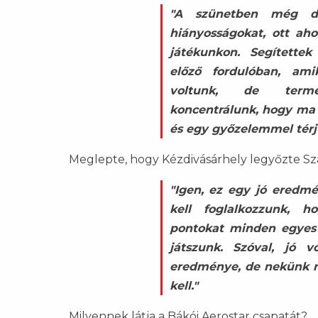
"A szünetben még do
hiányosságokat, ott aho
játékunkon. Segítette
előző fordulóban, am
voltunk, de term
koncentrálunk, hogy ma 
és egy győzelemmel térj
Meglepte, hogy Kézdivásárhely legyőzte S
"Igen, ez egy jó eredm
kell foglalkozzunk, 
pontokat minden egyes
játszunk. Szóval, jó v
eredménye, de nekünk 
kell."
Milyennek látja a Bákói Aerostar csapatát?