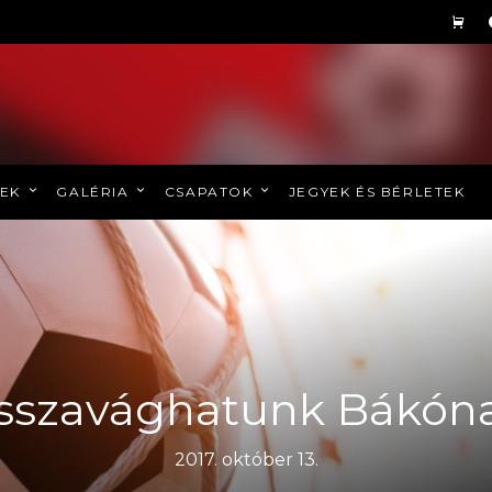
REK
GALÉRIA
CSAPATOK
JEGYEK ÉS BÉRLETEK
isszavághatunk Bákóna
2017. október 13.