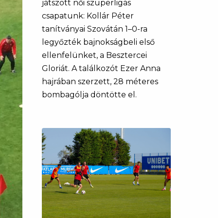
játszott női szuperligás
csapatunk: Kollár Péter
tanítványai Szovátán 1–0-ra
legyőzték bajnokságbeli első
ellenfelünket, a Besztercei
Gloriát. A találkozót Ezer Anna
hajrában szerzett, 28 méteres
bombagólja döntötte el.