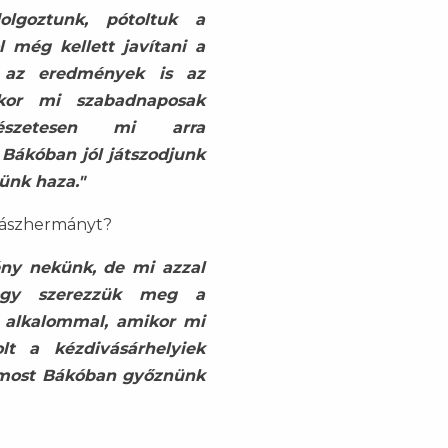
lgoztunk, pótoltuk a
l még kellett javítani a
k az eredmények is az
ikor mi szabadnaposak
észetesen mi arra
Bákóban jól játszodjunk
ünk haza."
zászhermányt?
ény nekünk, de mi azzal
hogy szerezzük meg a
 alkalommal, amikor mi
olt a kézdivásárhelyiek
most Bákóban győznünk