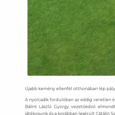
Újabb kemény ellenfél otthonában lép pály
A nyolcadik fordulóban az eddig veretlen és
Bálint László György vezetőedző elmondta,
játékosunk és a korábban lesérült Cătălin Sav