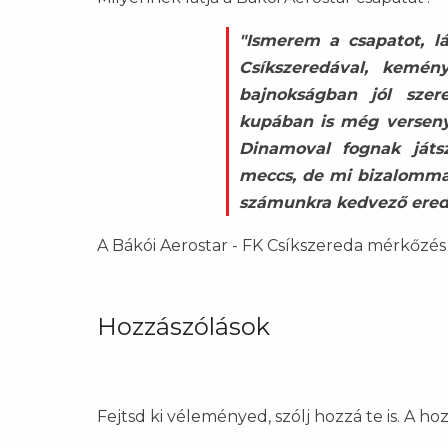
"Ismerem a csapatot, l
Csíkszeredával, kemény
bajnokságban jól sze
kupában is még verseny
Dinamoval fognak játs
meccs, de mi bizalomm
számunkra kedvező ered
A Bákói Aerostar - FK Csíkszereda mérkőzés
Hozzászólások
Fejtsd ki véleményed, szólj hozzá te is. A h