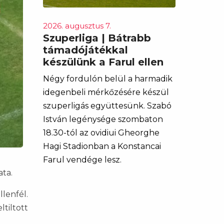
2026. augusztus 7.
Szuperliga | Bátrabb
támadójátékkal
készülünk a Farul ellen
Négy fordulón belül a harmadik
idegenbeli mérkőzésére készül
szuperligás együttesünk. Szabó
István legénysége szombaton
18.30-tól az ovidiui Gheorghe
Hagi Stadionban a Konstancai
Farul vendége lesz.
ta.
llenfél.
tiltott