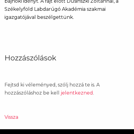
bajnoki idényt. A rajt előtt Dusinszki Zoltánnal, a
Székelyföld Labdarúgó Akadémia szakmai
igazgatójával beszélgettünk.
Hozzászólások
Fejtsd ki véleményed, szólj hozzá te is. A
hozzászóláshoz be kell
jelentkezned
.
Vissza