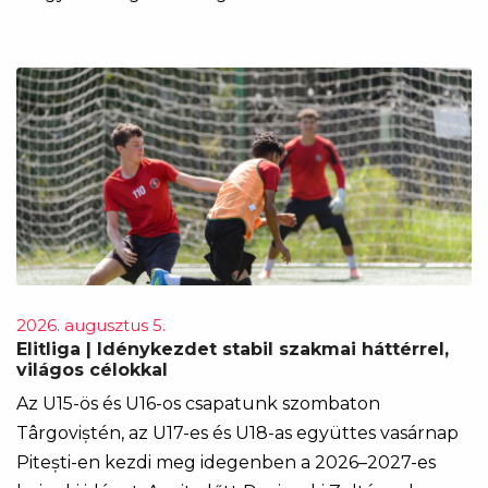
2026. augusztus 5.
Elitliga | Idénykezdet stabil szakmai háttérrel,
világos célokkal
Az U15-ös és U16-os csapatunk szombaton
Târgoviștén, az U17-es és U18-as együttes vasárnap
Pitești-en kezdi meg idegenben a 2026–2027-es