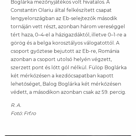
Boglárka mezőnyjátékos volt hivatalos. A
Constantin Olariu által felkészített csapat
lengyelországban az Eb-selejtezők második
tornáján vett részt, azonban három vereséggel
tért haza, 0–4-el a házigazdáktól, illetve 0–1-re a
görög és a belga korosztályos válogatottól. A
csoport győztese bejutott az Eb-re, Románia
azonban a csoport utolsó helyén végzett,
szerzett pont és lőtt gól nélkül. Fülöp Boglárka
két mérkőzésen a kezdőcsapatban kapott
lehetőséget, Balog Boglárka két mérkőzésen
védett, a másodikon azonban csak az 59. percig.
R. A.
Fotó: Frf.ro