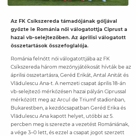
Az FK Csíkszereda támadójának góljával
győzte le Románia női válogatottja Ciprust a
hazai vb-selejtezőben. Az áprilisi válogatott
összetartások összefoglalója.
Románia felnőtt női válogatottjába az FK
Csíkszereda három mezőnyjátékosát hívták be az
áprilisi összetartásra, Geréd Erikát, Antal Anitát és
Vlădulescu Ana-t. A nemzeti csapat április 18-án
vb-selejtező mérkőzésen hazai pályán Ciprussal
mérkőzött meg az Arcul de Triumf stadionban,
Bukarestben, a kezdőcsapatban Geréd Erika és
Vlădulescu Ana kapott helyet, utóbbi az 5.
percben meg is szerezte a vezetést Romániának,
a vége 3–0 lett, és ezzel a csapat jogot szerzett