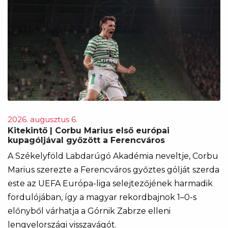
2026. augusztus 6.
Kitekintő | Corbu Marius első európai
kupagóljával győzött a Ferencváros
A Székelyföld Labdarúgó Akadémia neveltje, Corbu
Marius szerezte a Ferencváros győztes gólját szerda
este az UEFA Európa-liga selejtezőjének harmadik
fordulójában, így a magyar rekordbajnok 1–0-s
előnyből várhatja a Górnik Zabrze elleni
lengyelországi visszavágót.