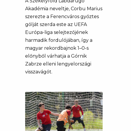
A Székelyföld Labdarúgó
Akadémia neveltje, Corbu Marius
szerezte a Ferencváros győztes
gólját szerda este az UEFA
Európa-liga selejtezőjének
harmadik fordulójában, így a
magyar rekordbajnok 1–0-s
előnyből várhatja a Górnik
Zabrze elleni lengyelországi
visszavágót.