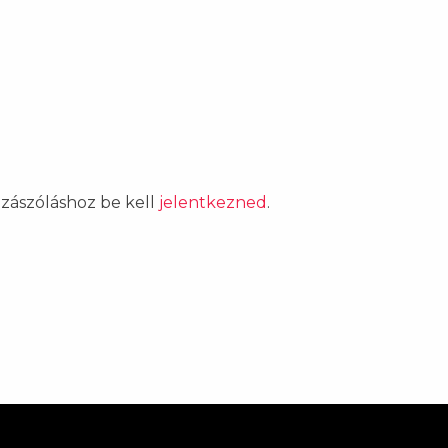
ozzászóláshoz be kell
jelentkezned
.