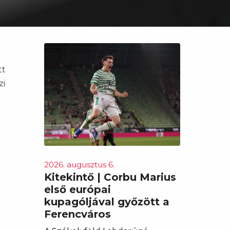
tt
zi
2026. augusztus 6.
Kitekintő | Corbu Marius
első európai
kupagóljával győzött a
Ferencváros