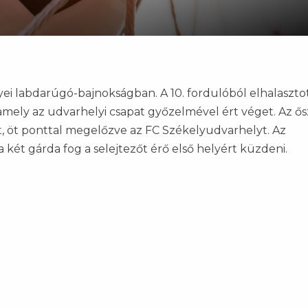
 labdarúgó-bajnokságban. A 10. fordulóból elhalaszto
amely az udvarhelyi csapat győzelmével ért véget. Az ős
t, öt ponttal megelőzve az FC Székelyudvarhelyt. Az
két gárda fog a selejtezőt érő első helyért küzdeni.