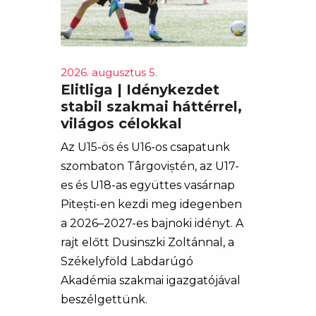
2026. augusztus 5.
Elitliga | Idénykezdet
stabil szakmai háttérrel,
világos célokkal
Az U15-ös és U16-os csapatunk
szombaton Târgoviștén, az U17-
es és U18-as együttes vasárnap
Pitești-en kezdi meg idegenben
a 2026–2027-es bajnoki idényt. A
rajt előtt Dusinszki Zoltánnal, a
Székelyföld Labdarúgó
Akadémia szakmai igazgatójával
beszélgettünk.