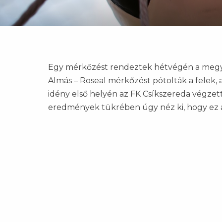
Egy mérkőzést rendeztek hétvégén a megyei
Almás – Roseal mérkőzést pótolták a felek, 
idény első helyén az FK Csíkszereda végzet
eredmények tükrében úgy néz ki, hogy ez a 