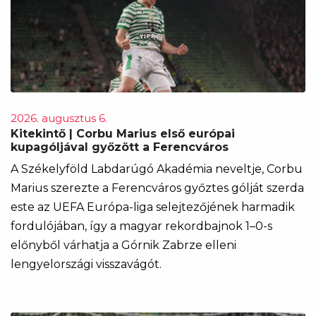
2026. augusztus 6.
Kitekintő | Corbu Marius első európai
kupagóljával győzött a Ferencváros
A Székelyföld Labdarúgó Akadémia neveltje, Corbu
Marius szerezte a Ferencváros győztes gólját szerda
este az UEFA Európa-liga selejtezőjének harmadik
fordulójában, így a magyar rekordbajnok 1–0-s
előnyből várhatja a Górnik Zabrze elleni
lengyelországi visszavágót.