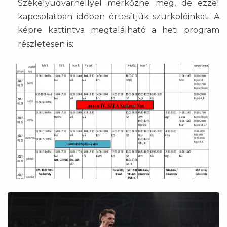
Székelyudvarhellyel mérkőzne meg, de ezzel
kapcsolatban időben értesítjük szurkolóinkat. A
képre kattintva megtalálható a heti program
részletesen is: