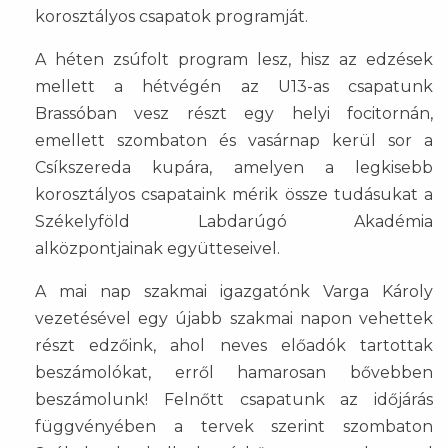
korosztályos csapatok programját.
A héten zsúfolt program lesz, hisz az edzések
mellett a hétvégén az U13-as csapatunk
Brassóban vesz részt egy helyi focitornán,
emellett szombaton és vasárnap kerül sor a
Csíkszereda kupára, amelyen a legkisebb
korosztályos csapataink mérik össze tudásukat a
Székelyföld Labdarúgó Akadémia
alközpontjainak együtteseivel.
A mai nap szakmai igazgatónk Varga Károly
vezetésével egy újabb szakmai napon vehettek
részt edzőink, ahol neves előadók tartottak
beszámolókat, erről hamarosan bővebben
beszámolunk! Felnőtt csapatunk az időjárás
függvényében a tervek szerint szombaton