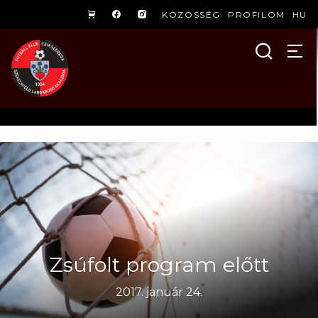
KÖZÖSSÉG
PROFILOM
HU
Zsúfolt program előtt
2017. január 24.