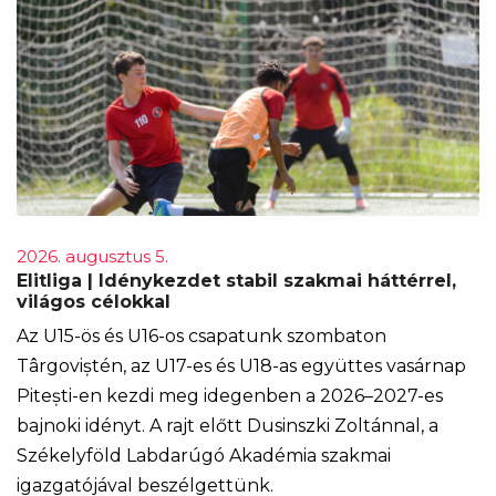
2026. augusztus 5.
Elitliga | Idénykezdet stabil szakmai háttérrel,
világos célokkal
Az U15-ös és U16-os csapatunk szombaton
Târgoviștén, az U17-es és U18-as együttes vasárnap
Pitești-en kezdi meg idegenben a 2026–2027-es
bajnoki idényt. A rajt előtt Dusinszki Zoltánnal, a
Székelyföld Labdarúgó Akadémia szakmai
igazgatójával beszélgettünk.