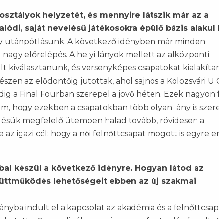
osztályok helyzetét, és mennyire látszik már az a
lódi, saját nevelésű játékosokra épülő bázis alakul 
lány utánpótlásunk. A következő idényben már minden
 nagy előrelépés. A helyi lányok mellett az alközponti
rült kiválasztanunk, és versenyképes csapatokat kialakíta
en az elődöntőig jutottak, ahol sajnos a Kolozsvári U 
dig a Final Fourban szerepel a jövő héten. Ezek nagyon 
öm, hogy ezekben a csapatokban több olyan lány is szere
lődésük megfelelő ütemben halad tovább, rövidesen a
e az igazi cél: hogy a női felnőttcsapat mögött is egyre 
ábbal készül a következő idényre. Hogyan látod az
yüttműködés lehetőségeit ebben az új szakmai
rányba indult el a kapcsolat az akadémia és a felnőttcsap