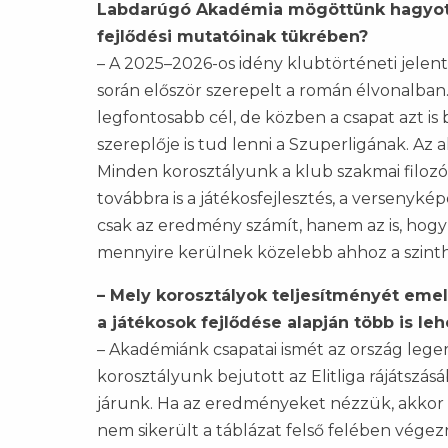
Labdarúgó Akadémia mögöttünk hagyott
fejlődési mutatóinak tükrében?
– A 2025–2026-os idény klubtörténeti jelen
során először szerepelt a román élvonalban
legfontosabb cél, de közben a csapat azt i
szereplője is tud lenni a Szuperligának. Az 
Minden korosztályunk a klub szakmai filoz
továbbra is a játékosfejlesztés, a versenyké
csak az eredmény számít, hanem az is, hogy 
mennyire kerülnek közelebb ahhoz a szinth
– Mely korosztályok teljesítményét eme
a játékosok fejlődése alapján több is le
– Akadémiánk csapatai ismét az ország lege
korosztályunk bejutott az Elitliga rájátszásá
járunk. Ha az eredményeket nézzük, akkor a
nem sikerült a táblázat felső felében végezn