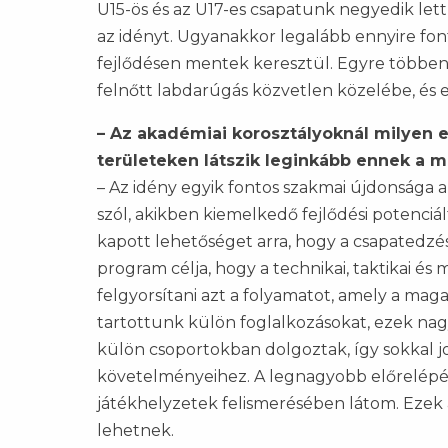
U15-ös és az U17-es csapatunk negyedik lett
az idényt. Ugyanakkor legalább ennyire fon
fejlődésen mentek keresztül. Egyre többen 
felnőtt labdarúgás közvetlen közelébe, és 
– Az akadémiai korosztályoknál milyen 
területeken látszik leginkább ennek a 
– Az idény egyik fontos szakmai újdonsága a
szól, akikben kiemelkedő fejlődési potenciá
kapott lehetőséget arra, hogy a csapatedzé
program célja, hogy a technikai, taktikai é
felgyorsítani azt a folyamatot, amely a mag
tartottunk külön foglalkozásokat, ezek nag
külön csoportokban dolgoztak, így sokkal 
követelményeihez. A legnagyobb előrelépést
játékhelyzetek felismerésében látom. Ezek
lehetnek.