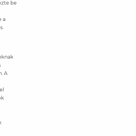
ezte be
e a
s.
soknak
s
. A
el
ók
k