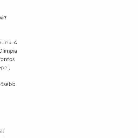
ki?
nunk. A
Olimpia
fontos
pel,
erősebb
at