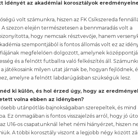
 idényét az akadémiai korosztályok eredményeine
tőségű volt számunkra, hiszen az FK Csíkszereda fennáll
. A szezon elején természetesen a bennmaradás volt a
s bizonyította, hogy nemcsak résztvevője, hanem versen
akadémia szempontjából is fontos állomás volt ez az idény
ófiájának megfelelően dolgozott, amelynek középpontj
pesség és a felnőtt futballra való felkészítés áll. Számun
a játékosaink milyen utat járnak be, hogyan fejlődnek, é
ez, amelyre a felnőtt labdarúgásban szükségük lesz.
lnéd ki külön, és hol érzed úgy, hogy az eredménye
hetett volna ebben az idényben?
rősebb utánpótlás-bajnokságaiban szerepeltek, és mind
ba. Ez önmagában is fontos visszajelzés arról, hogy jó út
z U16-os csapatunknál lehet némi hiányérzet, hiszen n
iük. A többi korosztály viszont a legjobb négy között zár