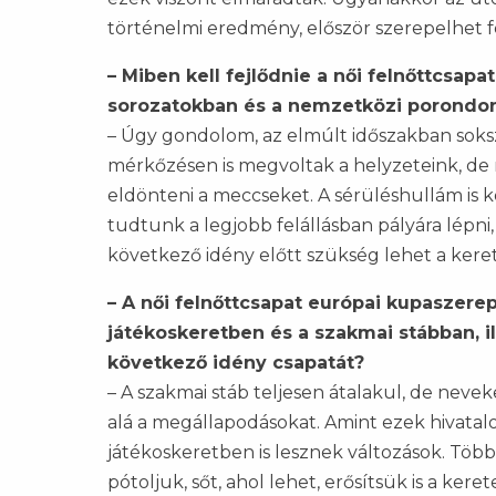
történelmi eredmény, először szerepelhet 
– Miben kell fejlődnie a női felnőttcsa
sorozatokban és a nemzetközi porondon
– Úgy gondolom, az elmúlt időszakban soks
mérkőzésen is megvoltak a helyzeteink, de
eldönteni a meccseket. A sérüléshullám is k
tudtunk a legjobb felállásban pályára lépni
következő idény előtt szükség lehet a kere
– A női felnőttcsapat európai kupaszerep
játékoskeretben és a szakmai stábban, il
következő idény csapatát?
– A szakmai stáb teljesen átalakul, de nev
alá a megállapodásokat. Amint ezek hivatal
játékoskeretben is lesznek változások. Töb
pótoljuk, sőt, ahol lehet, erősítsük is a ker