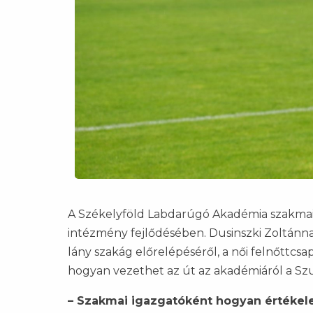
A Székelyföld Labdarúgó Akadémia szakmai i
intézmény fejlődésében. Dusinszki Zoltánna
lány szakág előrelépéséről, a női felnőttcsa
hogyan vezethet az út az akadémiáról a Szu
– Szakmai igazgatóként hogyan értékel