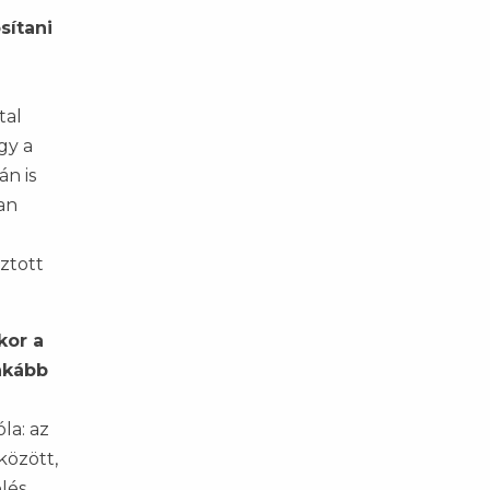
sítani
tal
gy a
n is
an
sztott
kor a
nkább
la: az
között,
lés