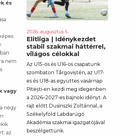
k és
ása
2026. augusztus 5.
yképes
Elitliga | Idénykezdet
.
stabil szakmai háttérrel,
ában
világos célokkal
kra nem
Az U15-ös és U16-os csapatunk
s
szombaton Târgoviștén, az U17-
es és U18-as együttes vasárnap
Pitești-en kezdi meg idegenben
k vagy
a 2026–2027-es bajnoki idényt. A
rajt előtt Dusinszki Zoltánnal, a
 a négy
Székelyföld Labdarúgó
on
Akadémia szakmai igazgatójával
ekik
beszélgettünk.
t: az