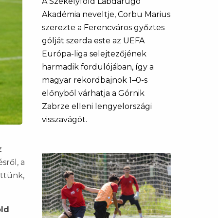
A Székelyföld Labdarúgó
Akadémia neveltje, Corbu Marius
szerezte a Ferencváros győztes
gólját szerda este az UEFA
Európa-liga selejtezőjének
harmadik fordulójában, így a
magyar rekordbajnok 1–0-s
előnyből várhatja a Górnik
Zabrze elleni lengyelországi
visszavágót.
z
sről, a
ettünk,
öld