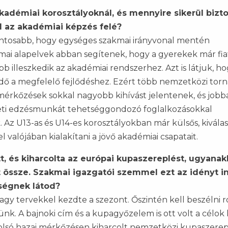
kadémiai korosztályoknál, és mennyire sikerül bizto
l az akadémiai képzés felé?
fontosabb, hogy egységes szakmai irányvonal mentén
mai alapelvek abban segítenek, hogy a gyerekek már fia
 illeszkedik az akadémiai rendszerhez. Azt is látjuk, ho
a megfelelő fejlődéshez. Ezért több nemzetközi torná
 mérkőzések sokkal nagyobb kihívást jelentenek, és jobb
heti edzésmunkát tehetséggondozó foglalkozásokkal
. Az U13-as és U14-es korosztályokban már külsős, kivála
l valójában kialakítani a jövő akadémiai csapatait.
t, és kiharcolta az európai kupaszereplést, ugyanak
 össze. Szakmai igazgatói szemmel ezt az idényt i
őségnek látod?
nagy tervekkel kezdte a szezont. Őszintén kell beszélni ró
nk. A bajnoki cím és a kupagyőzelem is ott volt a célok 
olsó hazai mérkőzésen kiharcolt nemzetközi kupaszerep