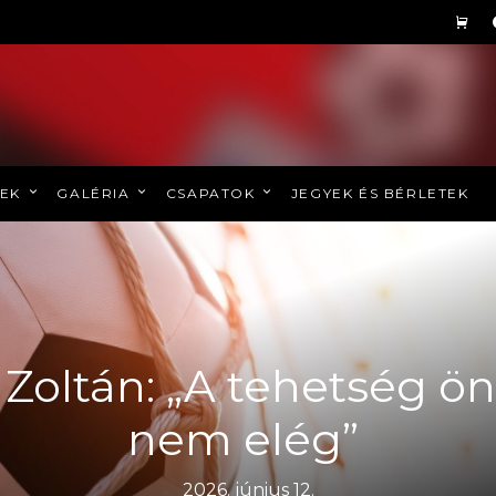
REK
GALÉRIA
CSAPATOK
JEGYEK ÉS BÉRLETEK
 Zoltán: „A tehetség
nem elég”
2026. június 12.