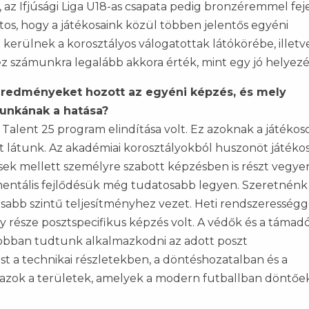
, az Ifjúsági Liga U18-as csapata pedig bronzéremmel fej
tos, hogy a játékosaink közül többen jelentős egyéni
kerülnek a korosztályos válogatottak látókörébe, illetv
ez számunkra legalább akkora érték, mint egy jó helyezé
eredményeket hozott az egyéni képzés, és mely
munkának a hatása?
 Talent 25 program elindítása volt. Ez azoknak a játéko
lt látunk. Az akadémiai korosztályokból huszonöt játéko
sek mellett személyre szabott képzésben is részt vegyen
s mentális fejlődésük még tudatosabb legyen. Szeretnénk
asabb szintű teljesítményhez vezet. Heti rendszerességg
y része posztspecifikus képzés volt. A védők és a támad
jobban tudtunk alkalmazkodni az adott poszt
 a technikai részletekben, a döntéshozatalban és a
 azok a területek, amelyek a modern futballban döntőe