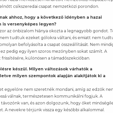
felnőtt csíkszeredai csapat nemzetközi porondon.
patnak ahhoz, hogy a következő idényben a hazai
 is versenyképes legyen?
zor az önbizalom hiánya okozta a legnagyobb gondot. 
 nem tudtuk ezeket gólokra váltani, és emiatt nem tudt
omolyan befolyásolta a csapat összeállítását. Nem mindi
, ez pedig egy ilyen szoros mezőnyben sokat számít. A
t frissítésére, különösen a támadószekcióban.
lésre készül. Milyen változások várhatók a
letve milyen szempontok alapján alakítjátok ki a
eket egyelőre nem szeretnék mondani, amíg az edzők ne
ossá válnak, természetesen kommunikálni fogjuk. A
b távozónk van, és azon dolgozunk, hogy őket minőségil
etet. A nevekre térjünk vissza egy későbbi alkalommal.