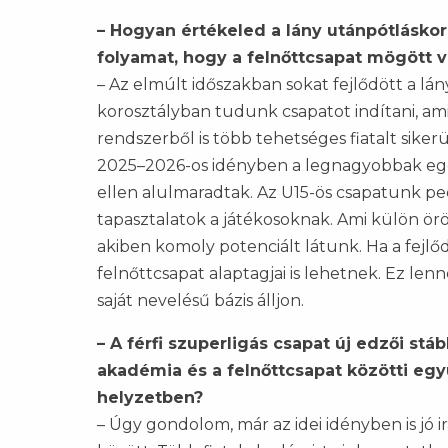
– Hogyan értékeled a lány utánpótláskor
folyamat, hogy a felnőttcsapat mögött va
– Az elmúlt időszakban sokat fejlődött a 
korosztályban tudunk csapatot indítani, ami
rendszerből is több tehetséges fiatalt sike
2025–2026-os idényben a legnagyobbak egész
ellen alulmaradtak. Az U15-ös csapatunk pe
tapasztalatok a játékosoknak. Ami külön ör
akiben komoly potenciált látunk. Ha a fej
felnőttcsapat alaptagjai is lehetnek. Ez lenn
saját nevelésű bázis álljon.
– A férfi szuperligás csapat új edzői st
akadémia és a felnőttcsapat közötti eg
helyzetben?
– Úgy gondolom, már az idei idényben is jó i