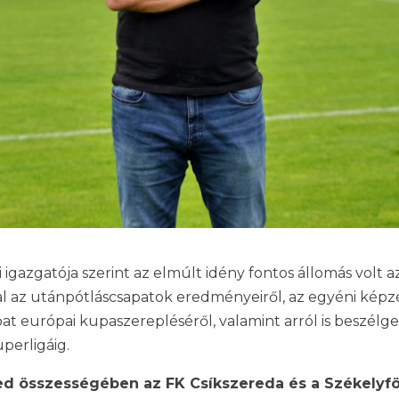
gazgatója szerint az elmúlt idény fontos állomás volt a
l az utánpótláscsapatok eredményeiről, az egyéni képzé
pat európai kupaszerepléséről, valamint arról is beszélg
perligáig.
ed összességében az FK Csíkszereda és a Székelyf