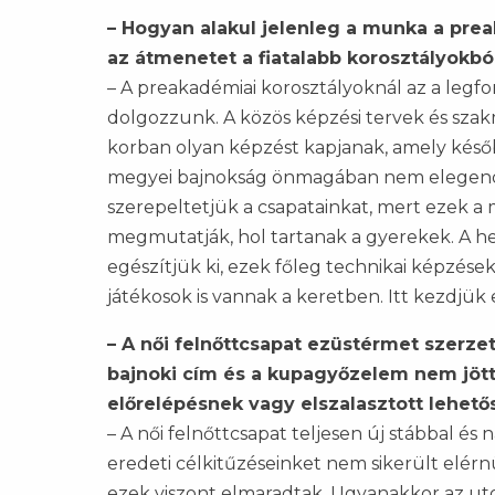
– Hogyan alakul jelenleg a munka a prea
az átmenetet a fiatalabb korosztályokbó
– A preakadémiai korosztályoknál az a leg
dolgozzunk. A közös képzési tervek és szak
korban olyan képzést kapjanak, amely később
megyei bajnokság önmagában nem elegendő 
szerepeltetjük a csapatainkat, mert ezek a
megmutatják, hol tartanak a gyerekek. A 
egészítjük ki, ezek főleg technikai képzések
játékosok is vannak a keretben. Itt kezdjük e
– A női felnőttcsapat ezüstérmet szerzet
bajnoki cím és a kupagyőzelem nem jött
előrelépésnek vagy elszalasztott lehet
– A női felnőttcsapat teljesen új stábbal és 
eredeti célkitűzéseinket nem sikerült elérnü
ezek viszont elmaradtak. Ugyanakkor az ut