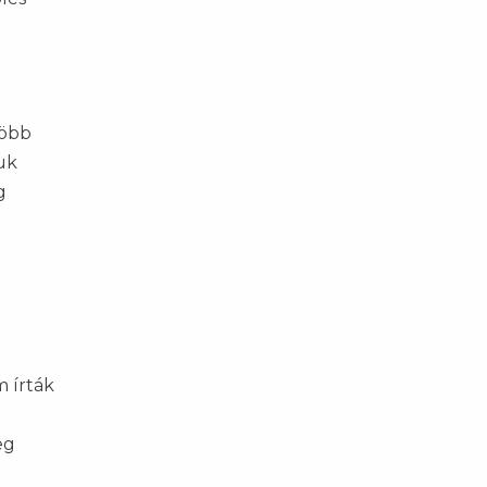
Több
uk
g
m írták
eg