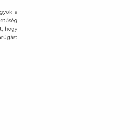
agyok a
hetőség
t, hogy
arúgást