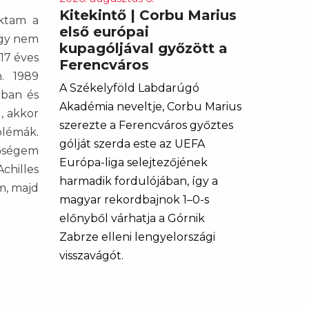
Kitekintő | Corbu Marius
aktam a
első európai
ogy nem
kupagóljával győzött a
17 éves
Ferencváros
. 1989
A Székelyföld Labdarúgó
ában és
Akadémia neveltje, Corbu Marius
, akkor
szerezte a Ferencváros győztes
blémák.
gólját szerda este az UEFA
tőségem
Európa-liga selejtezőjének
chilles
harmadik fordulójában, így a
m, majd
magyar rekordbajnok 1–0-s
előnyből várhatja a Górnik
Zabrze elleni lengyelországi
visszavágót.