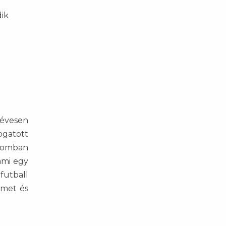
dik
 évesen
ogatott
romban
ami egy
futball
emet és