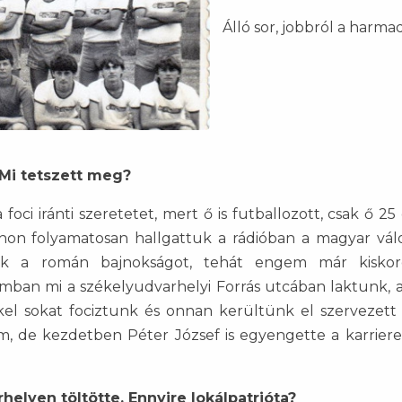
Álló sor, jobbról a harma
? Mi tetszett meg?
oci iránti szeretetet, mert ő is futballozott, csak ő 25
thon folyamatosan hallgattuk a rádióban a magyar vál
tük a román bajnokságot, tehát engem már kisko
mban mi a székelyudvarhelyi Forrás utcában laktunk, 
el sokat fociztunk és onnan kerültünk el szervezett 
zőm, de kezdetben Péter József is egyengette a karrier
helyen töltötte. Ennyire lokálpatrióta?