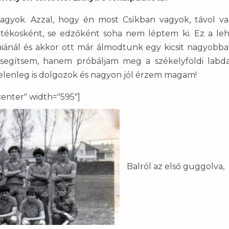
vagyok. Azzal, hogy én most Csíkban vagyok, távol v
játékosként, se edzőként soha nem léptem ki. Ez a le
ánál és akkor ott már álmodtunk egy kicsit nagyobba
 segítsem, hanem próbáljam meg a székelyföldi labd
 jelenleg is dolgozok és nagyon jól érzem magam!
center" width="595"]
Balról az első guggolva,