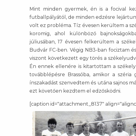
Mint minden gyermek, én is a focival k
futballpályától, de minden edzésre lejárt
volt ez probléma. Tíz évesen kerültem a sz
koromig, ahol különböző bajnokságokb
júliusában, 17 évesen felkerültem a szék
Budvár FC-ben. Végig NB3-ban fociztam és 
viszont következett egy törés a székelyud
Én ennek ellenére is kitartottam a székel
továbblépésre Brassóba, amikor a széria g
ínszakadást szenvedtem és utána sajnos má
ezt követően kezdtem el edzősködni.
[caption id="attachment_8137" align="align