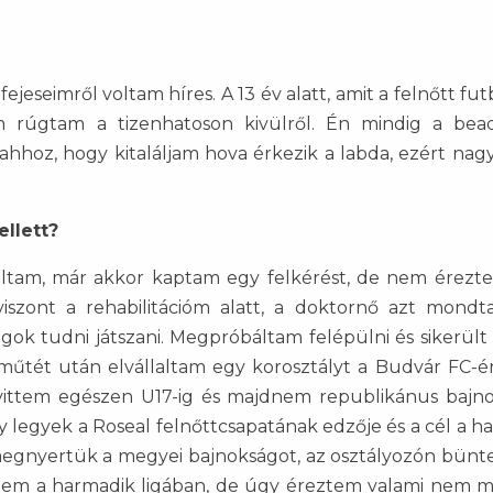
ejeseimről voltam híres. A 13 év alatt, amit a felnőtt fu
m rúgtam a tizenhatoson kivülről. Én mindig a bea
 ahhoz, hogy kitaláljam hova érkezik a labda, ezért nag
ellett?
oltam, már akkor kaptam egy felkérést, de nem érezt
zont a rehabilitációm alatt, a doktornő azt mondt
gok tudni játszani. Megpróbáltam felépülni és sikerült 
a műtét után elvállaltam egy korosztályt a Budvár FC-é
lvittem egészen U17-ig és majdnem republikánus bajn
 legyek a Roseal felnőttcsapatának edzője és a cél a h
hisz megnyertük a megyei bajnokságot, az osztályozón bün
dtem a harmadik ligában, de úgy éreztem valami nem 