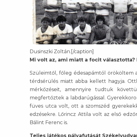
Dusinszki Zoltán.[/caption]
Mi volt az, ami miatt a focit választotta
Szüleimtől, főleg édesapámtól örököltem a f
térdsérülés miatt abba kellett hagyja. Ot
mérkőzéseit, amennyire tudtuk követ
megfertőztek a labdarúgással. Gyerekkoro
füves utca volt, ott a szomszéd gyerekekk
edzésekre. Lőrincz Attila volt az első ed
Bálint Ferenc is.
Teljes játékos pályafutását Székelyudvar