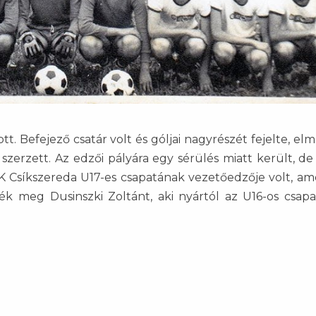
tt. Befejező csatár volt és góljai nagyrészét fejelte, e
 szerzett. Az edzői pályára egy sérülés miatt került, de
K Csíkszereda U17-es csapatának vezetőedzője volt, ame
k meg Dusinszki Zoltánt, aki nyártól az U16-os csap