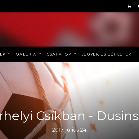
REK
GALÉRIA
CSAPATOK
JEGYEK ÉS BÉRLETEK
helyi Csíkban - Dusins
2017. július 24.