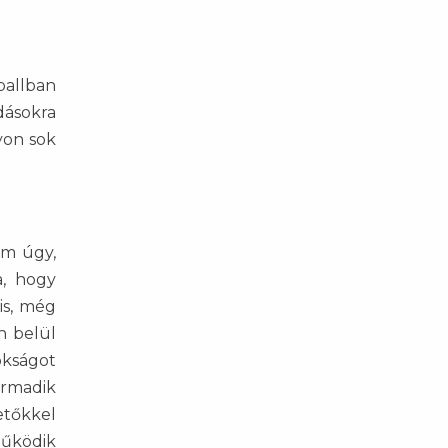
tballban
dásokra
yon sok
em úgy,
a, hogy
is, még
n belül
okságot
armadik
tetőkkel
működik