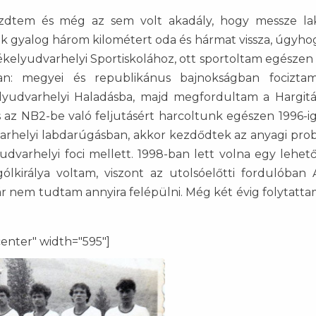
ezdtem és még az sem volt akadály, hogy messze l
unk gyalog három kilométert oda és hármat vissza, úgyh
ékelyudvarhelyi Sportiskolához, ott sportoltam egészen 
an: megyei és republikánus bajnokságban fociztam
elyudvarhelyi Haladásba, majd megfordultam a Hargit
az NB2-be való feljutásért harcoltunk egészen 1996-ig
varhelyi labdarúgásban, akkor kezdődtek az anyagi pro
yudvarhelyi foci mellett. 1998-ban lett volna egy lehe
ólkirálya voltam, viszont az utolsóelőtti fordulóban A
r nem tudtam annyira felépülni. Még két évig folytatta
center" width="595"]