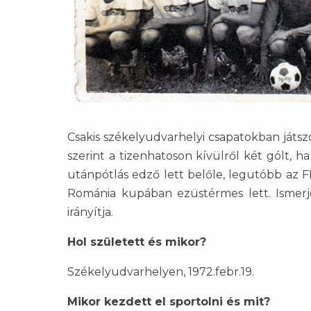
Csakis székelyudvarhelyi csapatokban játszo
szerint a tizenhatoson kívülről két gólt, ha
utánpótlás edző lett belőle, legutóbb az F
Románia kupában ezüstérmes lett. Ismerjé
irányítja.
Hol született és mikor?
Székelyudvarhelyen, 1972.febr.19.
Mikor kezdett el sportolni és mit?