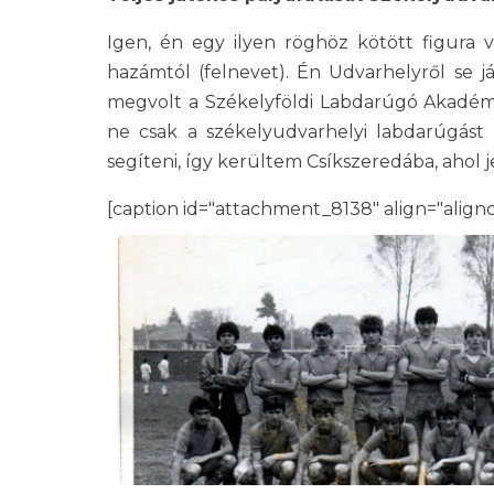
Igen, én egy ilyen röghöz kötött figura 
hazámtól (felnevet). Én Udvarhelyről se 
megvolt a Székelyföldi Labdarúgó Akadémi
ne csak a székelyudvarhelyi labdarúgást
segíteni, így kerültem Csíkszeredába, ahol
[caption id="attachment_8138" align="align