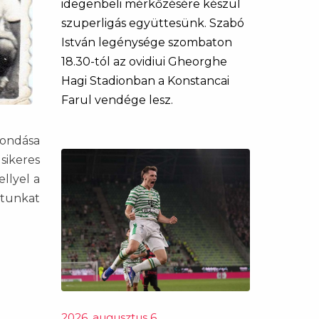
idegenbeli mérkőzésére készül
szuperligás együttesünk. Szabó
István legénysége szombaton
18.30-tól az ovidiui Gheorghe
Hagi Stadionban a Konstancai
Farul vendége lesz.
lmondása
 sikeres
llyel a
atunkat
2026. augusztus 6.