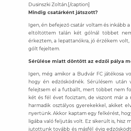
Dusinszki Zoltán.[/caption]
Mindig csatárként játszott?
Igen, én befejező csatár voltam és inkább a f
eltöltöttem talán két gólnál többet ne
érkeztem, a lepattanókra, jó érzékem volt,
gólt fejeltem.
Sérülése miatt döntött az edzői pálya m
Igen, még amikor a Budvár FC játékosa v
hogy én edzősködnék. Sérülésem után vis
felejtsem el a futballt, mert többet nem fo
két és fél évet fociztam, de viszont már 
harmadik osztályos gyerekekkel, akiket e
nyertünk. Akkor kaptam egy felkérést, hogy
ligába való feljutás volt. Ez sikerült is, 
jutottunk tovább és másfél évig edzőskö