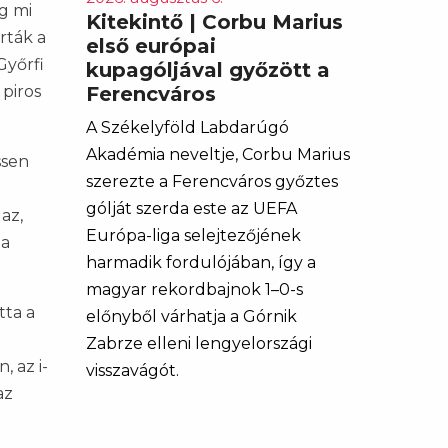
g mi
Kitekintő | Corbu Marius
rták a
első európai
Győrfi
kupagóljával győzött a
 piros
Ferencváros
A Székelyföld Labdarúgó
Akadémia neveltje, Corbu Marius
ssen
szerezte a Ferencváros győztes
gólját szerda este az UEFA
az,
Európa-liga selejtezőjének
ta
harmadik fordulójában, így a
magyar rekordbajnok 1–0-s
tta a
előnyből várhatja a Górnik
Zabrze elleni lengyelországi
 az i-
visszavágót.
az