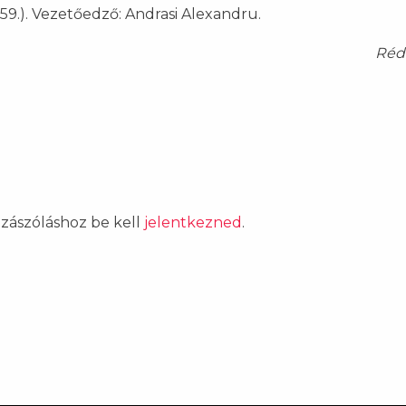
 59.). Vezetőedző: Andrasi Alexandru.
Réda
ozzászóláshoz be kell
jelentkezned
.