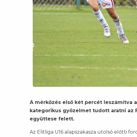
A mérkőzés első két percét leszámítva 
kategorikus győzelmet tudott aratni az
együttese felett.
Az Elitliga U16 alapszakasza utolsó előtti 