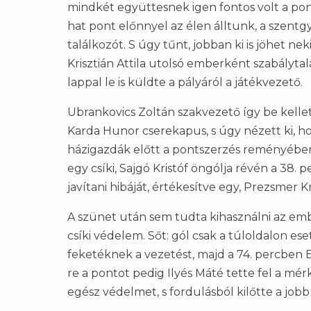
mindkét együttesnek igen fontos volt a po
hat pont előnnyel az élen álltunk, a szentgy
találkozót. S úgy tűnt, jobban ki is jöhet ne
Krisztián Attila utolsó emberként szabályta
lappal le is küldte a pályáról a játékvezető.
Ubrankovics Zoltán szakvezető így be kell
Karda Hunor cserekapus, s úgy nézett ki, h
házigazdák előtt a pontszerzés reményében.
egy csíki, Sajgó Kristóf öngólja révén a 38.
javítani hibáját, értékesítve egy, Prezsmer K
A szünet után sem tudta kihasználni az emb
csíki védelem. Sőt: gól csak a túloldalon ese
feketéknek a vezetést, majd a 74. percben B
re a pontot pedig Ilyés Máté tette fel a mé
egész védelmet, s fordulásból kilőtte a jobb a