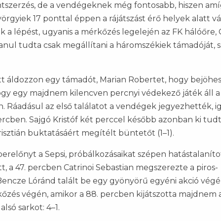
ntszerzés, de a vendégeknek még fontosabb, hiszen amí
örgyiek 17 ponttal éppen a rájátszást érő helyek alatt vá
kik a lépést, ugyanis a mérkőzés legelején az FK hálóőre, 
lanul tudta csak megállítani a háromszékiek támadóját, s
ett áldozzon egy támadót, Marian Robertet, hogy bejöhe
ogy egy majdnem kilencven percnyi védekező játék áll a
 Ráadásul az első találatot a vendégek jegyezhették, ig
 percben. Sajgó Kristóf két perccel később azonban ki tud
risztián buktatásáért megítélt büntetőt (1–1).
erelőnyt a Sepsi, próbálkozásaikat szépen hatástalaníto
tt, a 47. percben Catrinoi Sebastian megszerezte a piros-
encze Lóránd talált be egy gyönyörű egyéni akció végén,
rkőzés végén, amikor a 88. percben kijátszotta majdnem 
lsó sarkot: 4–1.