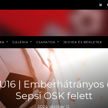
REK
GALÉRIA
CSAPATOK
JEGYEK ÉS BÉRLETEK
a U16 | Emberhátrányos 
Sepsi OSK felett
2024. október 12.