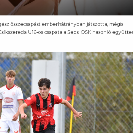
gész összecsapást emberhátrányban játszotta, mégis
Csíkszereda U16-os csapata a Sepsi OSK hasonló együtte