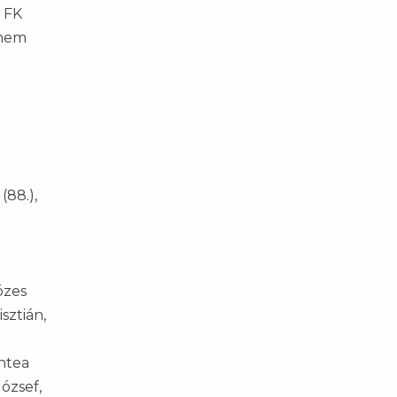
z FK
 nem
(88.),
ózes
sztián,
ntea
ózsef,