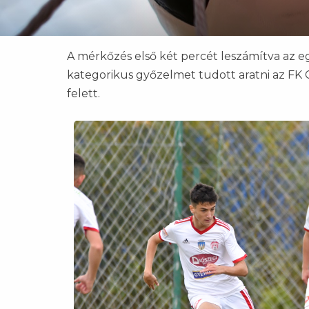
A mérkőzés első két percét leszámítva az e
kategorikus győzelmet tudott aratni az FK 
felett.