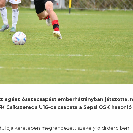
az egész összecsapást emberhátrányban játszotta, 
 FK Csíkszereda U16-os csapata a Sepsi OSK hasonló
fordulója keretében megrendezett székelyföldi derbiben