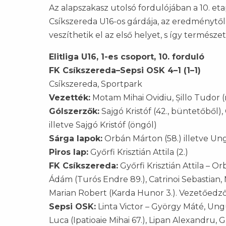
Az alapszakasz utolsó fordulójában a 10. et
Csíkszereda U16-os gárdája, az eredménytő
veszíthetik el az első helyet, s így természe
Elitliga U16, 1-es csoport, 10. forduló
FK Csíkszereda–Sepsi OSK 4–1 (1–1)
Csíkszereda, Sportpark
Vezették:
Motam Mihai Ovidiu, Șillo Tudor (
Gólszerzők:
Sajgó Kristóf (42., büntetőből), 
illetve Sajgó Kristóf (öngól)
Sárga lapok:
Orbán Márton (58.) illetve Ung
Piros lap:
Győrfi Krisztián Attila (2.)
FK Csíkszereda:
Győrfi Krisztián Attila – O
Ádám (Turós Endre 89.), Catrinoi Sebastian, 
Marian Robert (Karda Hunor 3.). Vezetőedző
Sepsi OSK:
Linta Victor – György Máté, Un
Luca (Ipatioaie Mihai 67.), Lipan Alexandru,