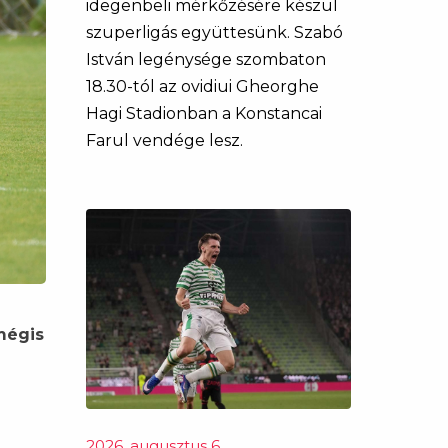
idegenbeli mérkőzésére készül
szuperligás együttesünk. Szabó
István legénysége szombaton
18.30-tól az ovidiui Gheorghe
Hagi Stadionban a Konstancai
Farul vendége lesz.
mégis
2026. augusztus 6.