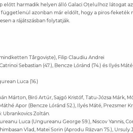
ap előtt harmadik helyen álló Galaci Oțelulhoz látogat a
l függetlenül azonban már eldőlt, hogy a piros-feketék
tesen a rájátszásban folytatják.
mindketten Târgoviște), Filip Claudiu Andrei
Catrinoi Sebastian (47.), Bencze Lóránd (74.) és Ilyés Máté 
urean Luca (16.)
rbán Márton, Biró Artúr, Sajgó Kristóf, Tatu-Józsa Márk, M
Máthé Apor (Bencze Lóránd 52.), Ilyés Máté, Prezsmer Kri
: Ubrankovics Zoltán.
gureanu Luca (Ungureanu George 59.), Niscov Yannis, Co
 Ghimbasan Vlad, Matei Sorin (Aprodu Răzvan 75.), Ursuly J