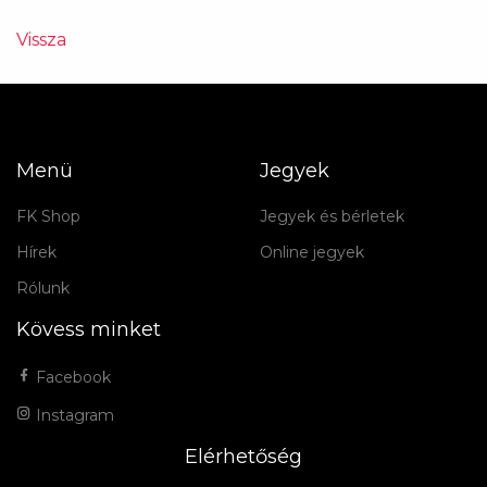
Vissza
Menü
Jegyek
FK Shop
Jegyek és bérletek
Hírek
Online jegyek
Rólunk
Kövess minket
Facebook
Instagram
Elérhetőség