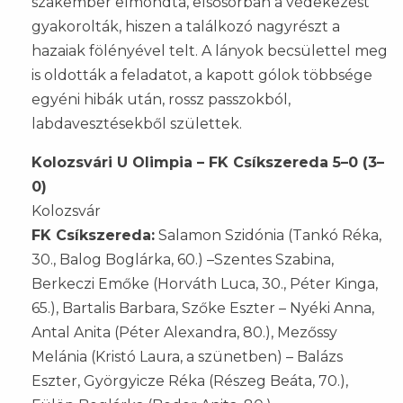
szakember elmondta, elsősorban a védekezést
gyakorolták, hiszen a találkozó nagyrészt a
hazaiak fölényével telt. A lányok becsülettel meg
is oldották a feladatot, a kapott gólok többsége
egyéni hibák után, rossz passzokból,
labdavesztésekből születtek.
Kolozsvári U Olimpia – FK Csíkszereda 5–0 (3–
0)
Kolozsvár
FK Csíkszereda:
Salamon Szidónia (Tankó Réka,
30., Balog Boglárka, 60.) –Szentes Szabina,
Berkeczi Emőke (Horváth Luca, 30., Péter Kinga,
65.), Bartalis Barbara, Szőke Eszter – Nyéki Anna,
Antal Anita (Péter Alexandra, 80.), Mezőssy
Melánia (Kristó Laura, a szünetben) – Balázs
Eszter, Györgyicze Réka (Részeg Beáta, 70.),