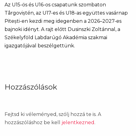
Az U15-ös és U16-os csapatunk szombaton
Târgoviștén, az U17-es és U18-as együttes vasárnap
Pitești-en kezdi meg idegenben a 2026–2027-es
bajnoki idényt. A rajt előtt Dusinszki Zoltánnal, a
Székelyföld Labdarúgó Akadémia szakmai
igazgatójával beszélgettünk.
Hozzászólások
Fejtsd ki véleményed, szólj hozzá te is. A
hozzászóláshoz be kell
jelentkezned
.