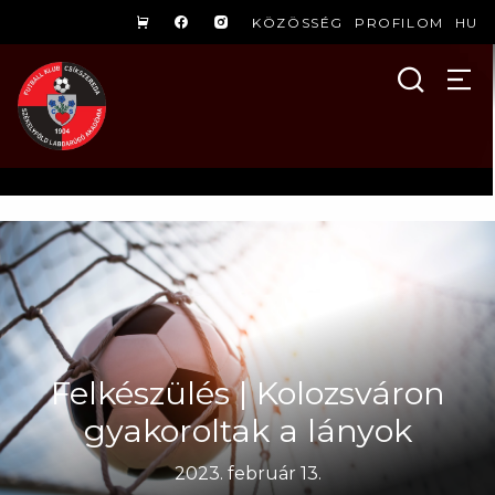
KÖZÖSSÉG
PROFILOM
HU
Felkészülés | Kolozsváron
gyakoroltak a lányok
2023. február 13.