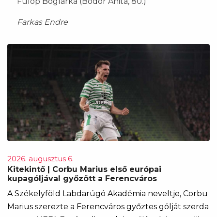
Fülöp Boglárka (Bodor Anita, 80.)
Farkas Endre
2026. augusztus 6.
Kitekintő | Corbu Marius első európai
kupagóljával győzött a Ferencváros
A Székelyföld Labdarúgó Akadémia neveltje, Corbu
Marius szerezte a Ferencváros győztes gólját szerda