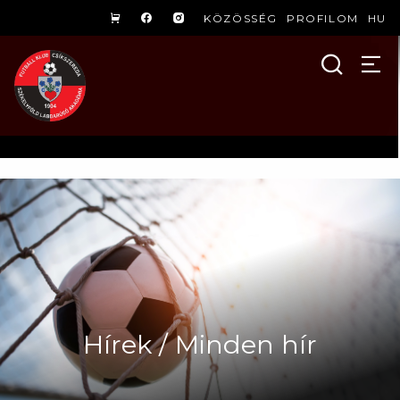
KÖZÖSSÉG
PROFILOM
HU
Hírek / Minden hír