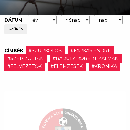
DÁTUM
:
SZŰRÉS
CÍMKÉK
:
#SZURKOLÓK
#FARKAS ENDRE
#SZÉP ZOLTÁN
#RÁDULY RÓBERT KÁLMÁN
#FELVEZETŐK
#ELEMZÉSEK
#KRÓNIKA