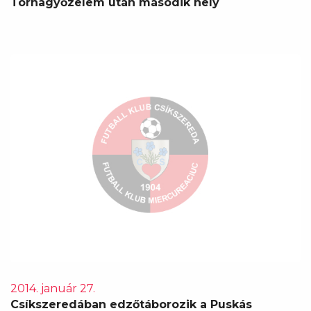
Tornagyőzelem után második hely
2014. január 27.
Csíkszeredában edzőtáborozik a Puskás