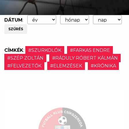
DÁTUM
:
SZŰRÉS
CÍMKÉK
:
#SZURKOLÓK
#FARKAS ENDRE
#SZÉP ZOLTÁN
#RÁDULY RÓBERT KÁLMÁN
#FELVEZETŐK
#ELEMZÉSEK
#KRÓNIKA