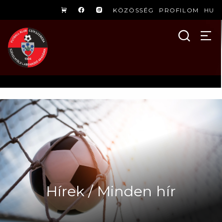
KÖZÖSSÉG
PROFILOM
HU
Hírek / Minden hír