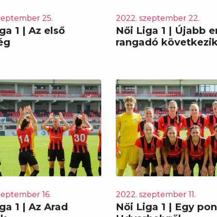
zeptember 25.
2022. szeptember 22.
ga 1 | Az első
Női Liga 1 | Újabb e
ég
rangadó következi
zeptember 16.
2022. szeptember 11.
ga 1 | Az Arad
Női Liga 1 | Egy pon