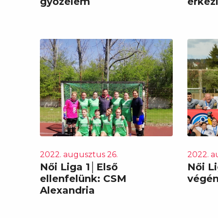
győzelem
érkez
2022. augusztus 26.
2022. a
Női Liga 1│Első
Női L
ellenfelünk: CSM
végén 
Alexandria