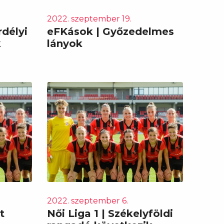
2022. szeptember 19.
rdélyi
eFKások | Győzedelmes
k
lányok
2022. szeptember 6.
t
Női Liga 1 | Székelyföldi