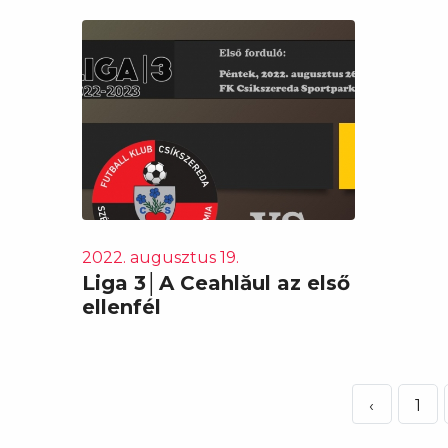
2022. augusztus 19.
Liga 3│A Ceahlăul az első
ellenfél
‹
1