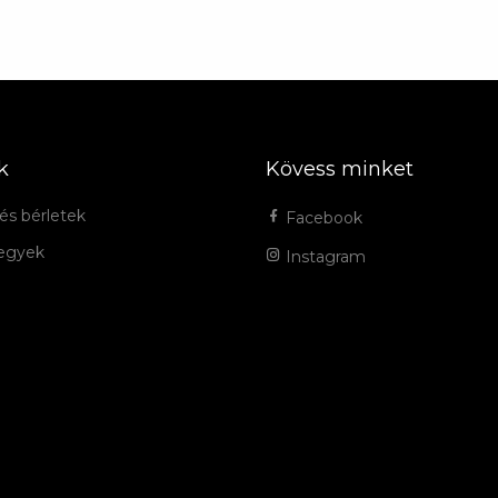
k
Kövess minket
és bérletek
Facebook
jegyek
Instagram