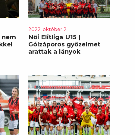
2022. október 2.
i nem
Női Elitliga U15 |
kkel
Gólzáporos győzelmet
arattak a lányok