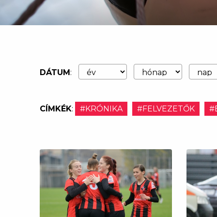
DÁTUM
:
CÍMKÉK
:
#KRÓNIKA
#FELVEZETŐK
#