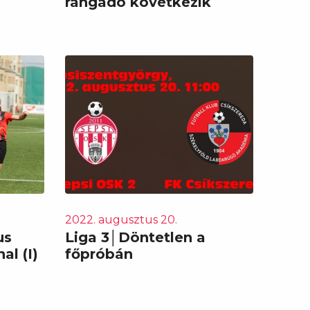
rangadó következik
2022. augusztus 20.
us
Liga 3│Döntetlen a
al (I)
főpróbán