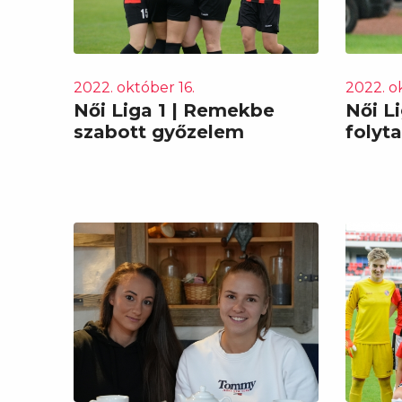
2022. október 16.
2022. o
Női Liga 1 | Remekbe
Női Li
szabott győzelem
folyt