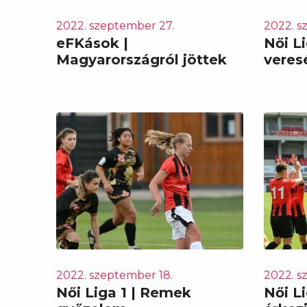
2022. szeptember 27.
2022. s
eFKások |
Női Li
Magyarországról jöttek
veres
2022. szeptember 18.
2022. s
Női Liga 1 | Remek
Női Li