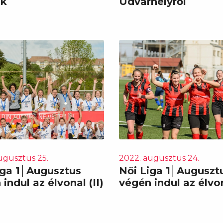
ik
Udvarhelyről
ugusztus 25.
2022. augusztus 24.
iga 1│Augusztus
Női Liga 1│Auguszt
indul az élvonal (II)
végén indul az élvon