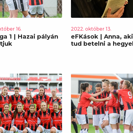
któber 16.
2022. október 13.
ga 1 | Hazai pályán
eFKások | Anna, ak
atjuk
tud betelni a hegye