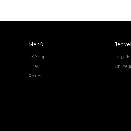
Menü
Jegye
FK Shop
Jegyek 
Hírek
Online 
Rólunk