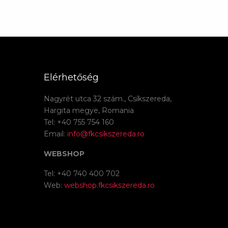
Elérhetőség
Nagyrét utca 32 szám., Csíkszereda,
Hargita megye, Romania
Tel: +40 755 754 160
Email:
info@fkcsikszereda.ro
WEBSHOP
Tel: +40 740 400 702
Web:
webshop.fkcsikszereda.ro