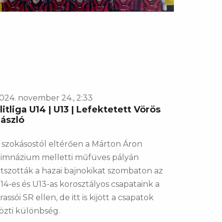
024. november 24., 2:33
litliga U14 | U13 | Lefektetett Vörös
ászló
 szokásostól eltérően a Márton Áron
imnázium melletti műfüves pályán
átszották a hazai bajnokikat szombaton az
14-es és U13-as korosztályos csapataink a
rassói SR ellen, de itt is kijött a csapatok
özti különbség.