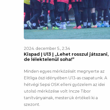
2024. december 5., 2:34
Kispad | U13 | „Lehet rosszul játszani,
de lélektelenül soha!”
Minden egyes mérkőzését megnyerte az
Elitliga őszi idényében U13-as csapatunk. A
hétvégi Sepsi OSK elleni győzelem az idei
utolsó mérkőzése volt Incze Tibor
tanítványainak, mesterük értékeli ki a
szezont.