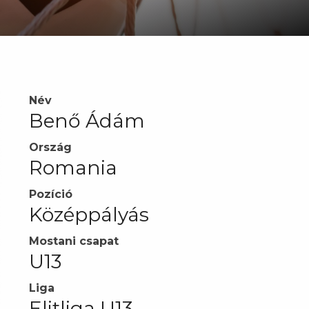
Név
Benő Ádám
Ország
Romania
Pozíció
Középpályás
Mostani csapat
U13
Liga
Elitliga U13