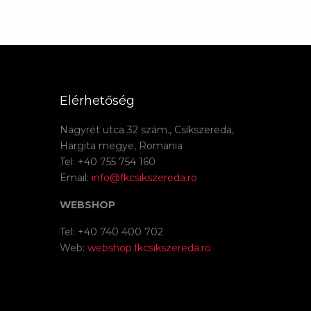
Elérhetőség
Nagyrét utca 32 szám., Csíkszereda,
Hargita megye, Romania
Tel: +40 755 754 160
Email:
info@fkcsikszereda.ro
WEBSHOP
Tel: +40 740 400 702
Web:
webshop.fkcsikszereda.ro