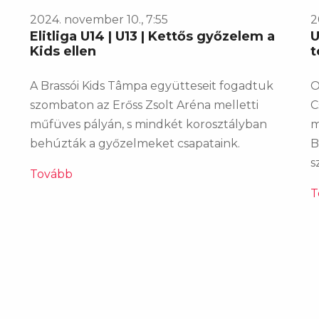
2024. november 10., 7:55
2
Elitliga U14 | U13 | Kettős győzelem a
U
Kids ellen
t
A Brassói Kids Tâmpa együtteseit fogadtuk
O
szombaton az Erőss Zsolt Aréna melletti
C
műfüves pályán, s mindkét korosztályban
m
behúzták a győzelmeket csapataink.
B
s
Tovább
T