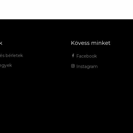
k
Kövess minket
és bérletek
Facebook
jegyek
Instagram