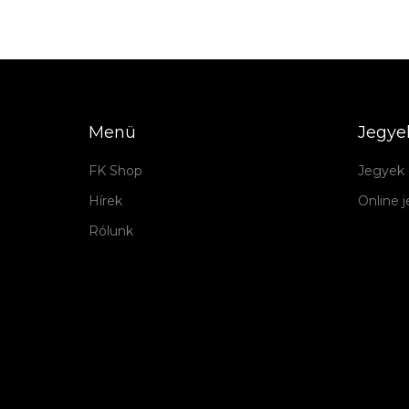
Menü
Jegye
FK Shop
Jegyek 
Hírek
Online 
Rólunk