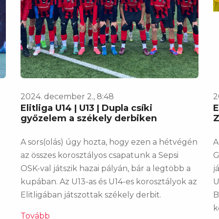
2024. december 2., 8:48
2
Elitliga U14 | U13 | Dupla csíki
E
győzelem a székely derbiken
Z
A sors(olás) úgy hozta, hogy ezen a hétvégén
A
az összes korosztályos csapatunk a Sepsi
G
OSK-val játszik hazai pályán, bár a legtöbb a
j
kupában. Az U13-as és U14-es korosztályok az
U
Elitligában játszottak székely derbit.
B
k
Tovább