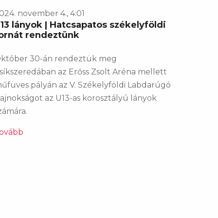
024. november 4., 4:01
13 lányok | Hatcsapatos székelyföldi
ornát rendeztünk
któber 30-án rendeztük meg
síkszeredában az Erőss Zsolt Aréna mellett
űfüves pályán az V. Székelyföldi Labdarúgó
ajnokságot az U13-as korosztályú lányok
zámára.
ovább