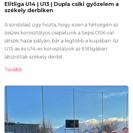
Elitliga U14 | U13 | Dupla csíki győzelem a
székely derbiken
A sors(olás) úgy hozta, hogy ezen a hétvégén az
összes korosztályos csapatunk a Sepsi OSK-val
játszik hazai pályán, bár a legtöbb a kupában. Az
U13-as és U14-es korosztályok az Elitligában
játszottak székely derbit.
Tovább