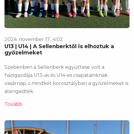
2024. november 17., 4:02
U13 | U14 | A Sellenberktől is elhoztuk a
győzelmeket
Szebenben a Sellenberk együttese volt a
házigazdája U13-as és U14-es csapatainknak
vasárnap, s mindkét korosztályban a győzelmeket is
átengedték.
Tovább