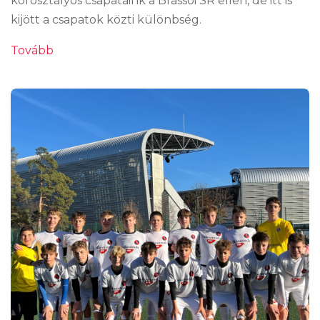
korosztályos csapataink a Brassói SR ellen, de itt is
kijött a csapatok közti különbség.
Tovább