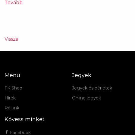
Tovább
Vissza
Menü
Jegyek
FK Shop
Jegyek és bérletek
Hírek
Online jegyek
Rólunk
Kövess minket
Facebook