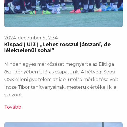
2024. december 5., 2:34
Kispad | U13 | „Lehet rosszul játszani, de
lélektelenül soha!”
Minden egyes mérkőzését megnyerte az Elitliga
őszi idényében U13-as csapatunk. A hétvégi Sepsi
OSK elleni győzelem az idei utolsó mérkőzése volt
Incze Tibor tanítványainak, mesterük értékeli ki a
szezont.
Tovább