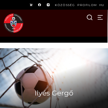
KÖZÖSSÉG
PROFILOM
HU
Ilyés Gergő