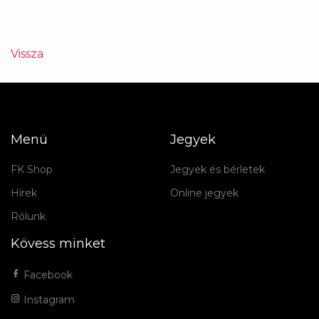
Vissza
Menü
Jegyek
FK Shop
Jegyek és bérletek
Hírek
Online jegyek
Rólunk
Kövess minket
Facebook
Instagram