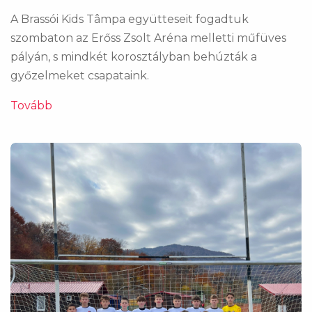
A Brassói Kids Tâmpa együtteseit fogadtuk
szombaton az Erőss Zsolt Aréna melletti műfüves
pályán, s mindkét korosztályban behúzták a
győzelmeket csapataink.
Tovább