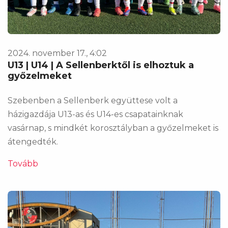
2024. november 17., 4:02
U13 | U14 | A Sellenberktől is elhoztuk a
győzelmeket
Szebenben a Sellenberk együttese volt a
házigazdája U13-as és U14-es csapatainknak
vasárnap, s mindkét korosztályban a győzelmeket is
átengedték.
Tovább