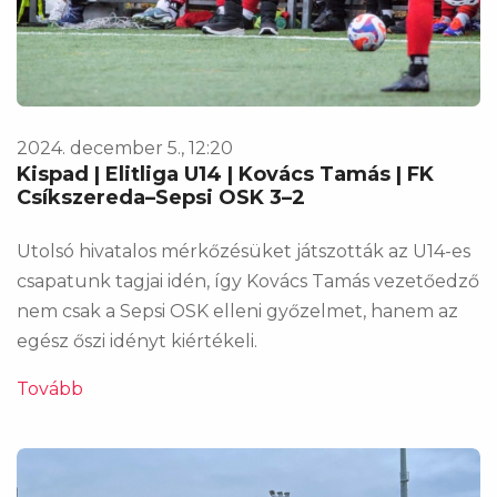
2024. december 5., 12:20
Kispad | Elitliga U14 | Kovács Tamás | FK
Csíkszereda–Sepsi OSK 3–2
Utolsó hivatalos mérkőzésüket játszották az U14-es
csapatunk tagjai idén, így Kovács Tamás vezetőedző
nem csak a Sepsi OSK elleni győzelmet, hanem az
egész őszi idényt kiértékeli.
Tovább