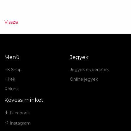
Vissza
Menü
Jegyek
FK Shop
Jegyek és bérletek
Hírek
Online jegyek
Rólunk
Kövess minket
Facebook
Instagram