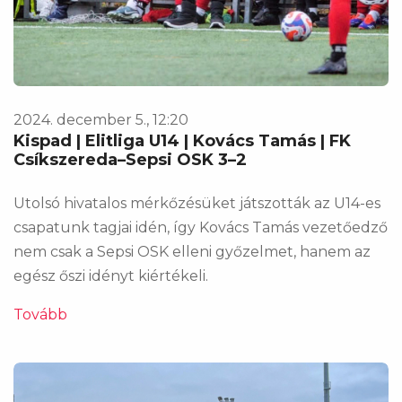
2024. december 5., 12:20
Kispad | Elitliga U14 | Kovács Tamás | FK
Csíkszereda–Sepsi OSK 3–2
Utolsó hivatalos mérkőzésüket játszották az U14-es
csapatunk tagjai idén, így Kovács Tamás vezetőedző
nem csak a Sepsi OSK elleni győzelmet, hanem az
egész őszi idényt kiértékeli.
Tovább