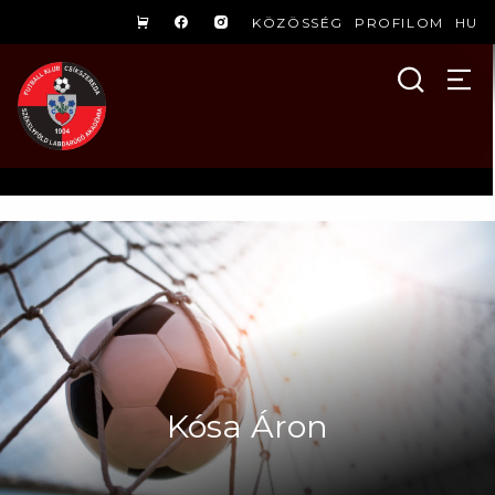
KÖZÖSSÉG
PROFILOM
HU
Kósa Áron