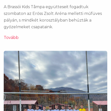
A Brassói Kids Tâmpa együtteseit fogadtuk
szombaton az Erőss Zsolt Aréna melletti műfüves
pályán, s mindkét korosztályban behúzták a
győzelmeket csapataink.
Tovább