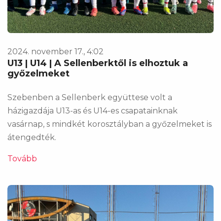
2024. november 17., 4:02
U13 | U14 | A Sellenberktől is elhoztuk a
győzelmeket
Szebenben a Sellenberk együttese volt a
házigazdája U13-as és U14-es csapatainknak
vasárnap, s mindkét korosztályban a győzelmeket is
átengedték.
Tovább