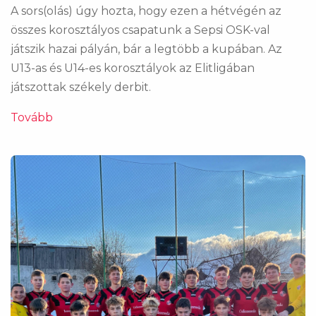
A sors(olás) úgy hozta, hogy ezen a hétvégén az
összes korosztályos csapatunk a Sepsi OSK-val
játszik hazai pályán, bár a legtöbb a kupában. Az
U13-as és U14-es korosztályok az Elitligában
játszottak székely derbit.
Tovább