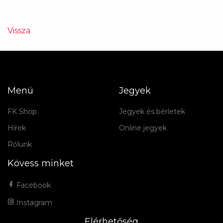
Vissza
Menü
Jegyek
FK Shop
Jegyek és bérletek
Hírek
Online jegyek
Rólunk
Kövess minket
Facebook
Instagram
Elérhetőség