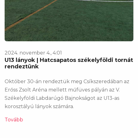
2024. november 4., 4:01
U13 lányok | Hatcsapatos székelyföldi tornát
rendeztünk
Október 30-án rendeztük meg Csíkszeredában az
Erőss Zsolt Aréna mellett műfüves pályán az V.
Székelyföldi Labdarúgó Bajnokságot az U13-as
korosztályú lányok számára.
Tovább