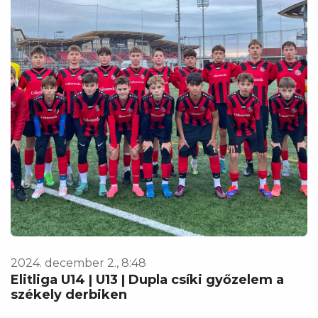
2024. december 2., 8:48
Elitliga U14 | U13 | Dupla csíki győzelem a
székely derbiken