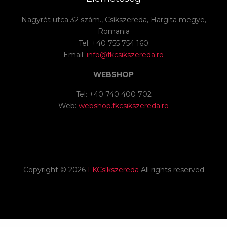
Nagyrét utca 32 szám., Csíkszereda, Hargita megye,
Romania
Tel: +40 755 754 160
Email:
info@fkcsikszereda.ro
WEBSHOP
Tel: +40 740 400 702
Web:
webshop.fkcsikszereda.ro
Copyright ©
2026
FKCsíkszereda
All rights reserved