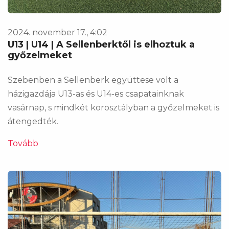
2024. november 17., 4:02
U13 | U14 | A Sellenberktől is elhoztuk a
győzelmeket
Szebenben a Sellenberk együttese volt a
házigazdája U13-as és U14-es csapatainknak
vasárnap, s mindkét korosztályban a győzelmeket is
átengedték.
Tovább