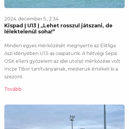
2024. december 5., 2:34
Kispad | U13 | „Lehet rosszul játszani, de
lélektelenül soha!”
Minden egyes mérkőzését megnyerte az Elitliga
őszi idényében U13-as csapatunk. A hétvégi Sepsi
OSK elleni győzelem az idei utolsó mérkőzése volt
Incze Tibor tanítványainak, mesterük értékeli ki a
szezont.
Tovább