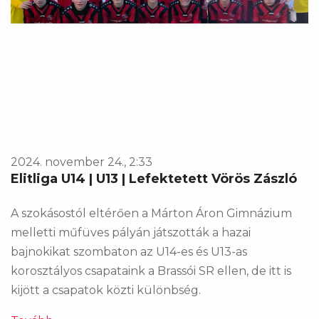
2024. november 24., 2:33
Elitliga U14 | U13 | Lefektetett Vörös Zászló
A szokásostól eltérően a Márton Áron Gimnázium
melletti műfüves pályán játszották a hazai
bajnokikat szombaton az U14-es és U13-as
korosztályos csapataink a Brassói SR ellen, de itt is
kijött a csapatok közti különbség.