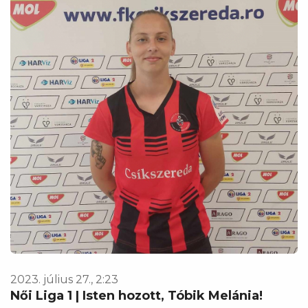
2023. július 27., 2:23
Női Liga 1 | Isten hozott, Tóbik Melánia!