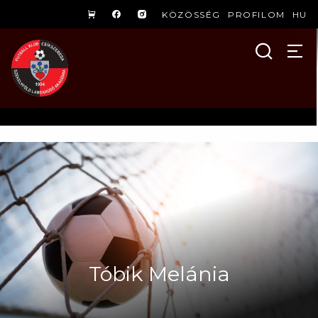
KÖZÖSSÉG
PROFILOM
HU
Tóbik Melánia