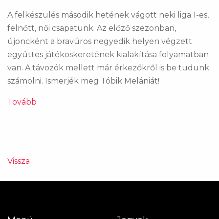
​​​​​​​A felkészülés második hetének vágott neki liga 1-es,
felnőtt, női csapatunk. Az előző szezonban,
újoncként a bravúros negyedik helyen végzett
együttes játékoskeretének kialakítása folyamatban
van. A távozók mellett már érkezőkről is be tudunk
számolni. Ismerjék meg Tóbik Melániát!
Tovább
Vissza