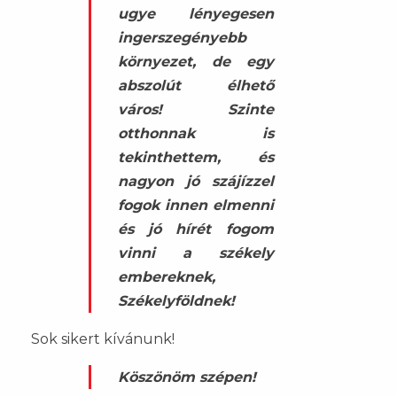
ugye lényegesen
ingerszegényebb
környezet, de egy
abszolút élhető
város! Szinte
otthonnak is
tekinthettem, és
nagyon jó szájízzel
fogok innen elmenni
és jó hírét fogom
vinni a székely
embereknek,
Székelyföldnek!
Sok sikert kívánunk!
Köszönöm szépen!