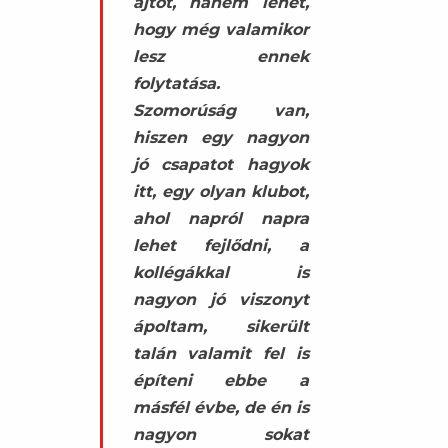
ajtót, hanem lehet,
hogy még valamikor
lesz ennek
folytatása.
Szomorúság van,
hiszen egy nagyon
jó csapatot hagyok
itt, egy olyan klubot,
ahol napról napra
lehet fejlődni, a
kollégákkal is
nagyon jó viszonyt
ápoltam, sikerült
talán valamit fel is
építeni ebbe a
másfél évbe, de én is
nagyon sokat