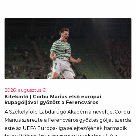
2026. augusztus 6.
Kitekintő | Corbu Marius első európai
kupagóljával győzött a Ferencváros
A Székelyföld Labdarúgó Akadémia neveltje, Corbu
Marius szerezte a Ferencváros győztes gólját szerda
este az UEFA Európa-liga selejtezőjének harmadik