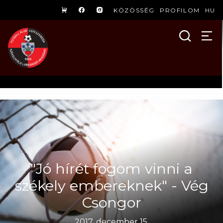
KÖZÖSSÉG
PROFILOM
HU
"Jó hírét fogom vinni a
székely embereknek" - Vég
Csongor
2017. december 15.