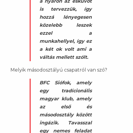
a nyáron az esküvőt
is tervezzük, így
hozzá lényegesen
közelebb leszek
ezzel a
munkahellyel, így ez
a két ok volt ami a
váltás mellett szólt.
Melyik másodosztályú csapatról van szó?
BFC Siófok, amely
egy tradícionális
magyar klub, amely
az első és
másodosztály között
ingázik. Tavasszal
egy nemes feladat