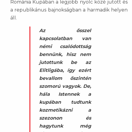
Románia Kupában a legjobb nyolc közé jutott és
a republikánus bajnokságban a harmadik helyen
áll.
Az ősszel
kapcsolatban van
némi csalódottság
bennünk, hisz nem
jutottunk be az
Elitligába, így ezért
bevallom őszintén
szomorú vagyok. De,
hála Istennek a
kupában tudtunk
kozmetikázni a
szezonon és
hagytunk még