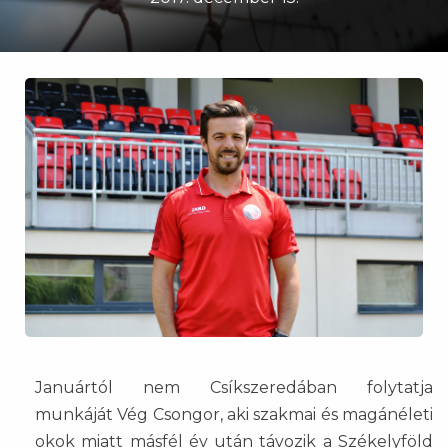
Januártól nem Csíkszeredában folytatja
munkáját Vég Csongor, aki szakmai és magánéleti
okok miatt másfél év után távozik a Székelyföld