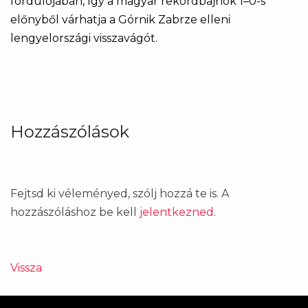
fordulójában, így a magyar rekordbajnok 1–0-s
előnyből várhatja a Górnik Zabrze elleni
lengyelországi visszavágót.
Hozzászólások
Fejtsd ki véleményed, szólj hozzá te is. A
hozzászóláshoz be kell
jelentkezned
.
Vissza