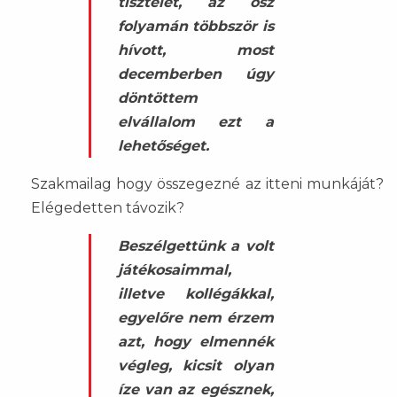
tisztelet, az ősz
folyamán többször is
hívott, most
decemberben úgy
döntöttem
elvállalom ezt a
lehetőséget.
Szakmailag hogy összegezné az itteni munkáját?
Elégedetten távozik?
Beszélgettünk a volt
játékosaimmal,
illetve kollégákkal,
egyelőre nem érzem
azt, hogy elmennék
végleg, kicsit olyan
íze van az egésznek,