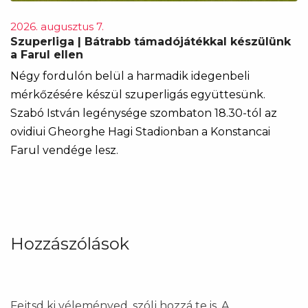
2026. augusztus 7.
Szuperliga | Bátrabb támadójátékkal készülünk
a Farul ellen
Négy fordulón belül a harmadik idegenbeli
mérkőzésére készül szuperligás együttesünk.
Szabó István legénysége szombaton 18.30-tól az
ovidiui Gheorghe Hagi Stadionban a Konstancai
Farul vendége lesz.
Hozzászólások
Fejtsd ki véleményed, szólj hozzá te is. A