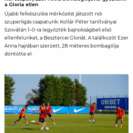
a Gloria ellen
Újabb felkészülési mérkőzést játszott női
szuperligás csapatunk: Kollár Péter tanítványai
Szovátán 1–0-ra legyőzték bajnokságbeli első
ellenfelünket, a Besztercei Gloriát. A találkozót Ezer
Anna hajrában szerzett, 28 méteres bombagólja
döntötte el.