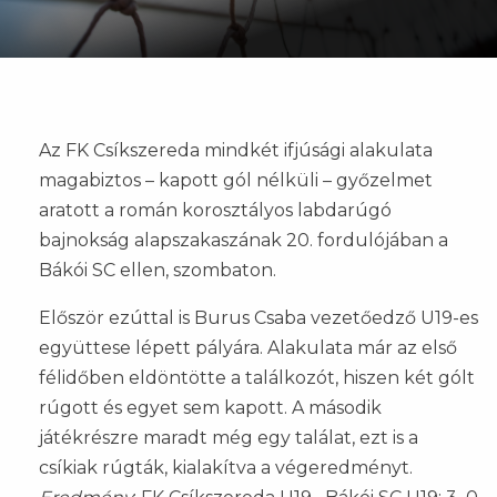
Az FK Csíkszereda mindkét ifjúsági alakulata
magabiztos – kapott gól nélküli – győzelmet
aratott a román korosztályos labdarúgó
bajnokság alapszakaszának 20. fordulójában a
Bákói SC ellen, szombaton.
Először ezúttal is Burus Csaba vezetőedző U19-es
együttese lépett pályára. Alakulata már az első
félidőben eldöntötte a találkozót, hiszen két gólt
rúgott és egyet sem kapott. A második
játékrészre maradt még egy találat, ezt is a
csíkiak rúgták, kialakítva a végeredményt.