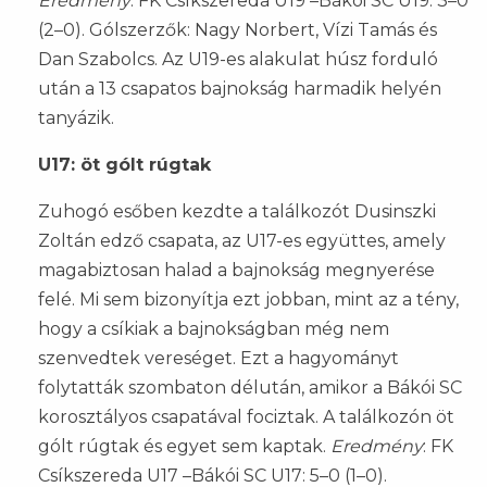
Eredmény
: FK Csíkszereda U19 –Bákói SC U19: 3–0
(2–0). Gólszerzők: Nagy Norbert, Vízi Tamás és
Dan Szabolcs. Az U19-es alakulat húsz forduló
után a 13 csapatos bajnokság harmadik helyén
tanyázik.
U17: öt gólt rúgtak
Zuhogó esőben kezdte a találkozót Dusinszki
Zoltán edző csapata, az U17-es együttes, amely
magabiztosan halad a bajnokság megnyerése
felé. Mi sem bizonyítja ezt jobban, mint az a tény,
hogy a csíkiak a bajnokságban még nem
szenvedtek vereséget. Ezt a hagyományt
folytatták szombaton délután, amikor a Bákói SC
korosztályos csapatával fociztak. A találkozón öt
gólt rúgtak és egyet sem kaptak.
Eredmény
: FK
Csíkszereda U17 –Bákói SC U17: 5–0 (1–0).