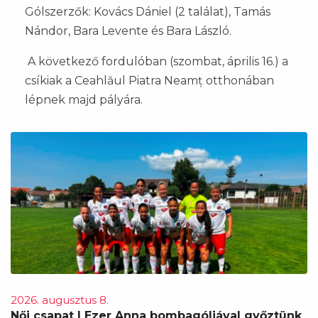
Gólszerzők: Kovács Dániel (2 találat), Tamás
Nándor, Bara Levente és Bara László.
A következő fordulóban (szombat, április 16.) a
csíkiak a Ceahlăul Piatra Neamț otthonában
lépnek majd pályára.
2026. augusztus 8.
Női csapat | Ezer Anna bombagóljával győztünk