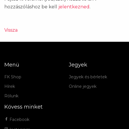
hozzászóláshoz be kell
jelentkezned
.
Vissza
Menü
Jegyek
FK Shop
Jegyek és bérletek
Hírek
Online jegyek
Rólunk
Kövess minket
Facebook