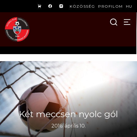
KÖZÖSSÉG
PROFILOM
HU
Két meccsen nyolc gól
2016. április 10.